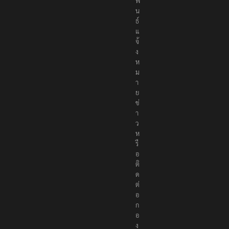
พั
น
ธ์
แ
จ้
ง
ห
ม
า
ย
ข่
า
ว
ห
รื
อ
ติ
ด
ต่
อ
ก
อ
ง