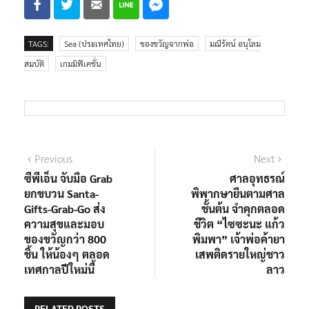
TAGS:
Sea (ประเทศไทย)
ของขวัญจากพ่อ
มณีรัตน์ อนุโลม
สมบัติ
เกมมิฟิเคชั่น
Previous
Next
ซีพีเอ็น จับมือ Grab
ศาลอุทธรณ์
ยกขบวน Santa-
พิพากษายืนตามศาล
Gifts-Grab-Go ส่ง
ชั้นต้น จำคุกตลอด
ความสุขและมอบ
ชีวิต “ไซซะนะ แก้ว
ของขวัญกว่า 800
พิมพา” เจ้าพ่อค้ายา
ชิ้น ให้น้องๆ ตลอด
เสพติดรายใหญ่ชาว
เทศกาลปีใหม่นี้
ลาว
RELATED POSTS