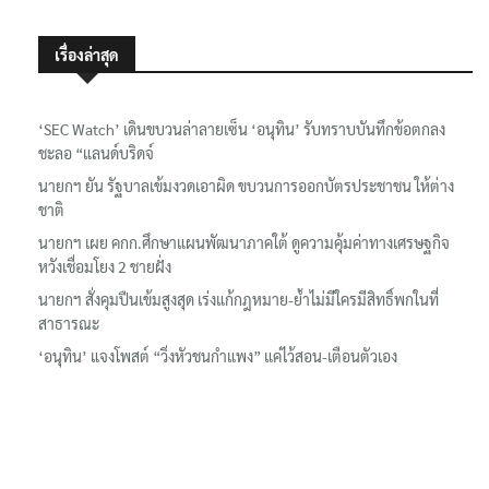
เรื่องล่าสุด
‘SEC Watch’ เดินขบวนล่าลายเซ็น ‘อนุทิน’ รับทราบบันทึกข้อตกลง
ชะลอ “แลนด์บริดจ์
นายกฯ ยัน รัฐบาลเข้มงวดเอาผิด ขบวนการออกบัตรประชาชน ให้ต่าง
ชาติ
นายกฯ เผย คกก.ศึกษาแผนพัฒนาภาคใต้ ดูความคุ้มค่าทางเศรษฐกิจ
หวังเชื่อมโยง 2 ชายฝั่ง
นายกฯ สั่งคุมปืนเข้มสูงสุด เร่งแก้กฎหมาย-ย้ำไม่มีใครมีสิทธิ์พกในที่
สาธารณะ
‘อนุทิน’ แจงโพสต์ “วิ่งหัวชนกำแพง” แค่ไว้สอน-เตือนตัวเอง