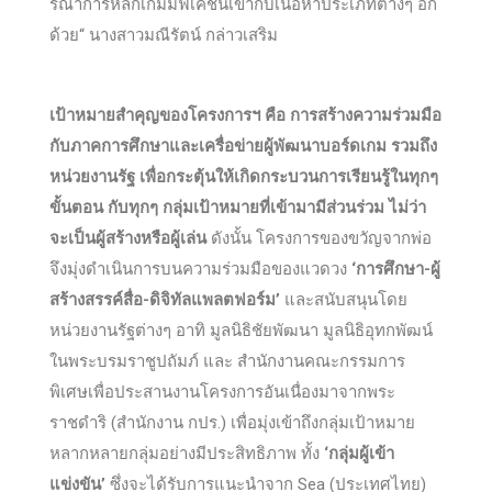
รณาการหลักเกมมิฟิเคชั่นเข้ากับเนื้อหาประเภทต่างๆ อีก
ด้วย“ นางสาวมณีรัตน์ กล่าวเสริม
เป้าหมายสำคุญของโครงการฯ คือ การสร้างความร่วมมือ
กับภาคการศึกษาและเครื่อข่ายผู้พัฒนาบอร์ดเกม รวมถึง
หน่วยงานรัฐ
เพื่อกระตุ้นให้เกิดกระบวนการเรียนรู้ในทุกๆ
ขั้นตอน กับทุกๆ กลุ่มเป้าหมายที่เข้ามามีส่วนร่วม
ไม่ว่า
จะเป็นผู้สร้างหรือผู้เล่น
ดังนั้น โครงการของขวัญจากพ่อ
จึงมุ่งดำเนินการบนความร่วมมือของแวดวง
‘การศึกษา-ผู้
สร้างสรรค์สื่อ-ดิจิทัลแพลตฟอร์ม’
และสนับสนุนโดย
หน่วยงานรัฐต่างๆ อาทิ มูลนิธิชัยพัฒนา มูลนิธิอุทกพัฒน์
ในพระบรมราชูปถัมภ์ และ สำนักงานคณะกรรมการ
พิเศษเพื่อประสานงานโครงการอันเนื่องมาจากพระ
ราชดำริ (สำนักงาน กปร.) เพื่อมุ่งเข้าถึงกลุ่มเป้าหมาย
หลากหลายกลุ่มอย่างมีประสิทธิภาพ ทั้ง
‘กลุ่มผู้เข้า
แข่งขัน’
ซึ่งจะได้รับการแนะนำจาก Sea (ประเทศไทย)