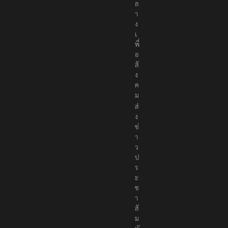
ล
า
ง
เ
พื่
อ
สั
ง
ค
ม
ส่
ง
ข่
า
ว
ป
ร
ะ
ช
า
สั
ม