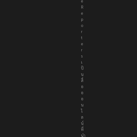
e
R
e
p
o
r
t
e
r
s
เ
ป็
น
สื่
อ
อ
อ
น
ไ
ล
น์
ที่
นำ