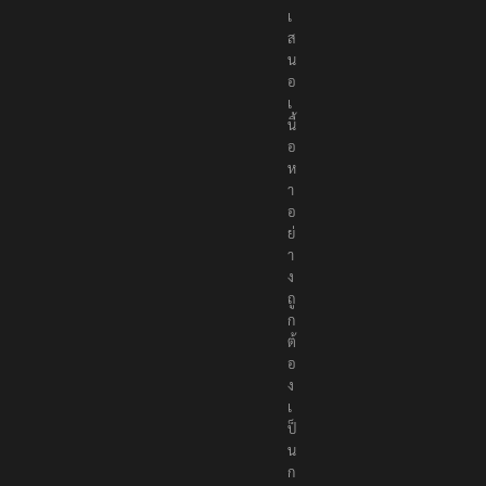
เ
ส
น
อ
เ
นื้
อ
ห
า
อ
ย่
า
ง
ถู
ก
ต้
อ
ง
เ
ป็
น
ก