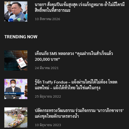
นายกฯ สั่งคุมปืนเข้มสูงสุด เร่งแก้กฎหมาย-ย้ำไม่มีใครมี
สิทธิ์พกในที่สาธารณะ
10 สิงหาคม 2026
TRENDING NOW
เตือนภัย SMS หลอกลวง “คุณฝากเงินสำเร็จแล้ว
200,000 บาท”
24 มีนาคม 2021
รู้จัก Traffy Fondue – แจ้งผ่านไลน์ได้ไม่ต้อง โหลด
แอพใหม่ – แจ้งได้ทั่วไทย ไม่ใช่แค่ในกรุง
25 มิถุนายน 2022
ปลัดกระทรวงวัฒนธรรม ร่วมกิจกรรม ‘นาวาภิกขาจาร’
แต่งชุดไทยตักบาตรทางน้ำ
10 มิถุนายน 2023