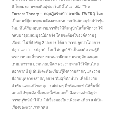
ดี โดยผลงานของทีมผู้ชนะในปีนี้ได้แก่
เกม ‘The
Forrest Theory – ทฤษฎีสร้างป่า’ จากทีม TWERQ
โดย
เป็นเกมที่ผู้เล่นทุกคนต้องสวมบทบาทเป็นนักอนุรักษ์ป่ารุ่น
ใหม่ ที่ได้รับมอบหมายภารกิจให้ฟื้นฟูป่าในพื้นที่ต่างๆ ให้
กลับมาอุดมสมบูรณ์อีกครั้ง โดยจะต้องใช้องค์ความรู้
เรื่องป่าไม้ที่สำคัญ 2 ปะการ ได้แก่ ‘การปลูกป่าโดยการ
ปลูก’ และ ‘การปลูกป่าโดยไม่ปลูก’ ซึ่งเป็นองค์ความรู้ที่
พระบาทสมเด็จพระบรมชนกาธิเบศร มหาภูมิพลอดุลย
เดชมหาราช บรมนาถบพิตร พระราชทานไว้ให้คนไทย
นอกจากนี้ ผู้เล่นยังจะต้องเรียนรู้ถึงความสำคัญและร่วม
มือกับบุคลากรสำคัญอย่าง ‘ทีมผู้พิทักษ์ป่า’ เพื่อป้องกัน
ฝ่าฟัน และแก้ไขเหตุการณ์ต่างๆ ที่พร้อมจะทำให้พื้นที่ป่า
ลดลงได้ทุกเมื่อ ทั้งหมดนี้เพื่อตอกย้ำถึงความสำคัญว่า
การอนุรักษ์ป่าไม้ไม่ใช่เรื่องของใครเพียงคนเดียว แต่เป็น
เรื่องของพวกเราทุกคน