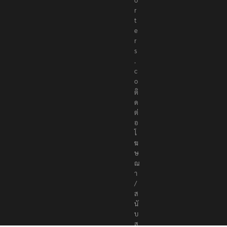
r
t
e
r
s
.
c
o
ติ
ด
ต่
อ
โ
ฆ
ษ
ณ
า
/
ส
นั
บ
ส