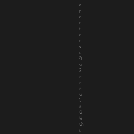
e
p
o
r
t
e
r
s
เ
ป็
น
สื่
อ
อ
อ
น
ไ
ล
น์
ที่
นำ
เ