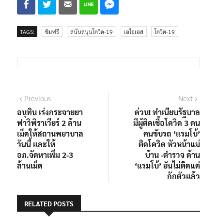
TAGS:
ซิมฟรี
สนับสนุนโควิด-19
เอไอเอส
โควิด-19
แนะแนว
Previous
Next
Previous
Next
post:
post:
อนุทิน เร่งกระจายยา
ด่วน! ทำเนียบรัฐบาล
เรื่อง
ฟาวิพิราเวียร์ 2 ล้าน
มีผู้ติดเชื้อโควิด 3 คน
เม็ดให้สถานพยาบาล
คนขับรถ ‘แรมโบ้’
วันนี้ และให้
ติดโควิด หัวหน้าแม่
อภ.จัดหาเพิ่ม 2-3
บ้าน -ตำรวจ ด้าน
ล้านเม็ด
‘แรมโบ้’ ยันไม่ติดแต่
กักตัวแล้ว
RELATED POSTS