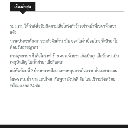
เรื่องล่าสุด
รมว.ทส. ให้กำลังใจทีมติดตามเสือโคร่งทำร้ายเจ้าหน้าที่เขตฯห้วยขา
แข้ง
‘ภาคประชาสังคม’ รวมตัวคัดค้าน ‘มิน ออง ไลง์’ เยือนไทย ขึงป้าย ‘ไม่
ต้อนรับอาชญากร’
กรมอุทยานฯ ชี้ เสือโคร่งทำร้าย จนท.ห้วยขาแข้งเป็นลูกเสือวัยซน เป็น
เหตุบังเอิญ ไม่เข้าข่าย ‘เสือกินคน’
แม่ทัพน้อยที่ 2 ย้ำบทบาทสื่อมวลชนหนุนภารกิจความมั่นคงชายแดน
โฆษก ทบ. ย้ำ ชายแดนไทย–กัมพูชา ยังปกติ ยัน ไทยเฝ้าระวังเตรียม
พร้อมตลอด 24 ชม.