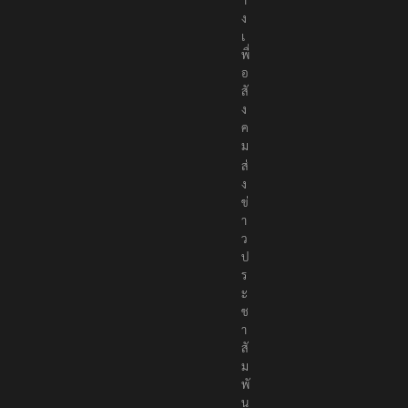
ง
เ
พื่
อ
สั
ง
ค
ม
ส่
ง
ข่
า
ว
ป
ร
ะ
ช
า
สั
ม
พั
น