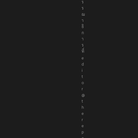
ร
ร
ณ
า
ธิ
ก
า
ร
ที่
e
d
i
t
o
r
@
t
h
e
r
e
p
o