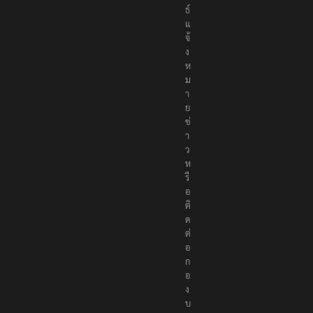
ธ์
แ
จ้
ง
ห
ม
า
ย
ข่
า
ว
ห
รื
อ
ติ
ด
ต่
อ
ก
อ
ง
บ