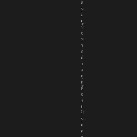
ส
น
อ
เ
นื้
อ
ห
า
อ
ย่
า
ง
ถู
ก
ต้
อ
ง
เ
ป็
น
ก
ล
า