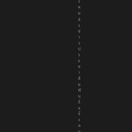
ง
ค
ม
ส่
ง
ข่
า
ว
ป
ร
ะ
ช
า
สั
ม
พั
น
ธ์
แ
จ้
ง
ห
ม