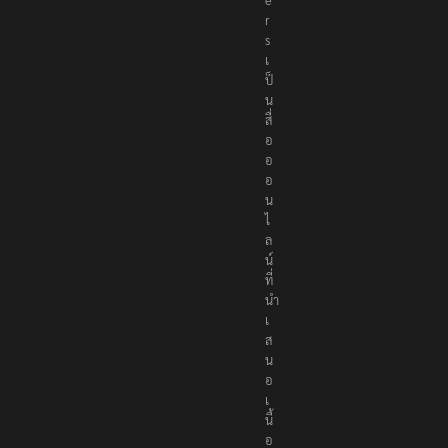
r
s
เ
ป็
น
สื่
อ
อ
อ
น
ไ
ล
น์
ที่
นำ
เ
ส
น
อ
เ
นื้
อ