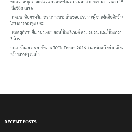
คืบหน้าเหตุกราดยิงโรงเรียนเทพศิรินทร์ นนทบุรี บาดเจ็บอย่างน้อย 15
เสียชีวิตแล้ว 5
‘ภคมน’ จับตาหวั่น ‘สรณ’ ลงนามเห็นชอบประกาศผู้ชนะจัดซื้อจัดจ้าง
โครงการกองทุน USO
‘หมอสุภัทร’ ยื่น กมธ.งบฯ สอบใช้งบอีเวนต์ สธ.-สปสช. แฉcใช้งบกว่า
7 ล้าน
กทม. จับมือ อพท. จัดงาน TCCN Forum 2026 รวมพลังเครือข่ายเมือง
สร้างสรรค์ยูเนสโก
RECENT POSTS