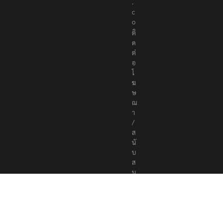
.
c
o
ติ
ด
ต่
อ
โ
ฆ
ษ
ณ
า
/
ส
นั
บ
ส
นุ
น
a
d
v
e