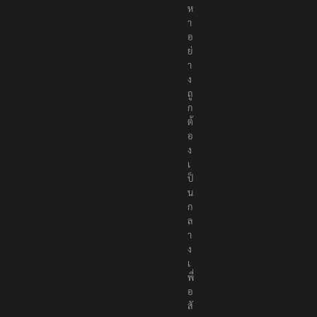
ห
า
อ
ย่
า
ง
ถู
ก
ต้
อ
ง
เ
ป็
น
ก
ล
า
ง
เ
พื่
อ
สั