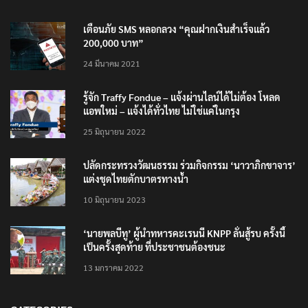
เตือนภัย SMS หลอกลวง “คุณฝากเงินสำเร็จแล้ว
200,000 บาท”
24 มีนาคม 2021
รู้จัก Traffy Fondue – แจ้งผ่านไลน์ได้ไม่ต้อง โหลด
แอพใหม่ – แจ้งได้ทั่วไทย ไม่ใช่แค่ในกรุง
25 มิถุนายน 2022
ปลัดกระทรวงวัฒนธรรม ร่วมกิจกรรม ‘นาวาภิกขาจาร’
แต่งชุดไทยตักบาตรทางน้ำ
10 มิถุนายน 2023
‘นายพลบีทู’ ผู้นำทหารคะเรนนี KNPP ลั่นสู้รบ ครั้งนี้
เป็นครั้งสุดท้าย ที่ประชาชนต้องชนะ
13 มกราคม 2022