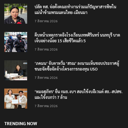
ปลัด ทส. จ่อตั้งคณะทำงานร่วมแก้ปัญหาสารพิษใน
แม่น้ำข้ามพรมแดนไทย-เมียนมา
7 สิงหาคม 2026
คืบหน้าเหตุกราดยิงโรงเรียนเทพศิรินทร์ นนทบุรี บาด
เจ็บอย่างน้อย 15 เสียชีวิตแล้ว 5
7 สิงหาคม 2026
‘ภคมน’ จับตาหวั่น ‘สรณ’ ลงนามเห็นชอบประกาศผู้
ชนะจัดซื้อจัดจ้างโครงการกองทุน USO
7 สิงหาคม 2026
‘หมอสุภัทร’ ยื่น กมธ.งบฯ สอบใช้งบอีเวนต์ สธ.-สปสช.
แฉcใช้งบกว่า 7 ล้าน
7 สิงหาคม 2026
TRENDING NOW