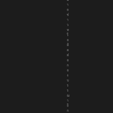
า
ย
ข่
า
ว
ห
รื
อ
ติ
ด
ต่
อ
ก
อ
ง
บ
ร
ร
ณ
า
ธิ
ก