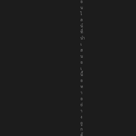
อ
น
ไ
ล
น์
ที่
นำ
เ
ส
น
อ
เ
นื้
อ
ห
า
อ
ย่
า
ง
ถู
ก
ต้