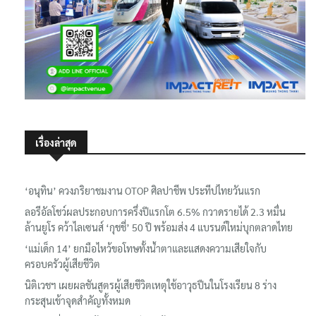
เรื่องล่าสุด
‘อนุทิน’ ควงภริยาชมงาน OTOP ศิลปาชีพ ประทีปไทยวันแรก
ลอรีอัลโชว์ผลประกอบการครึ่งปีแรกโต 6.5% กวาดรายได้ 2.3 หมื่น
ล้านยูโร คว้าไลเซนส์ ‘กุชชี่’ 50 ปี พร้อมส่ง 4 แบรนด์ใหม่บุกตลาดไทย
‘แม่เด็ก 14’ ยกมือไหว้ขอโทษทั้งน้ำตาและแสดงความเสียใจกับ
ครอบครัวผู้เสียชีวิต
นิติเวชฯ เผยผลชันสูตรผู้เสียชีวิตเหตุใช้อาวุธปืนในโรงเรียน 8 ร่าง
กระสุนเข้าจุดสำคัญทั้งหมด