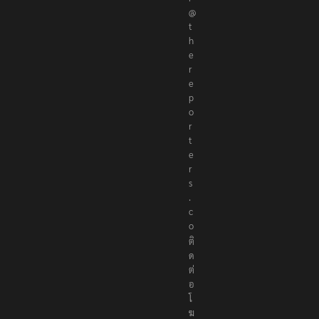
@
t
h
e
r
e
p
o
r
t
e
r
s
.
c
o
ติ
ด
ต่
อ
โ
ฆ