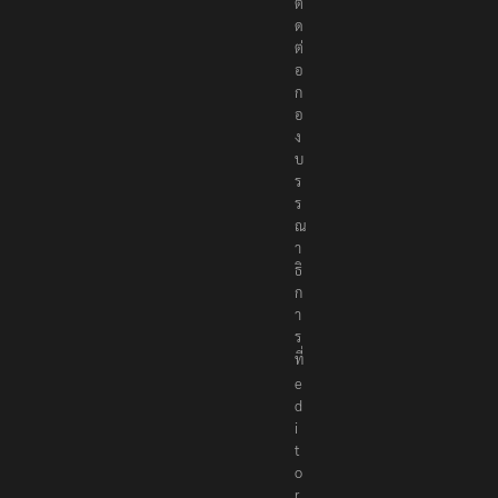
ติ
ด
ต่
อ
ก
อ
ง
บ
ร
ร
ณ
า
ธิ
ก
า
ร
ที่
e
d
i
t
o
r