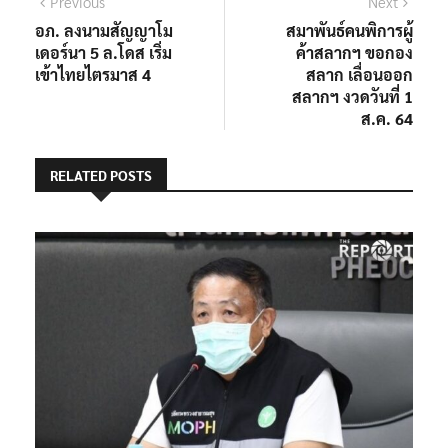
แนะแนว
Previous
Next
Previous
Next
post:
post:
อภ. ลงนามสัญญาโม
สมาพันธ์คนพิการผู้
เรื่อง
เดอร์นา 5 ล.โดส เริ่ม
ค้าสลากฯ ขอกอง
เข้าไทยไตรมาส 4
สลาก เลื่อนออก
สลากฯ​ งวดวันที่ 1
ส.ค. 64
RELATED POSTS