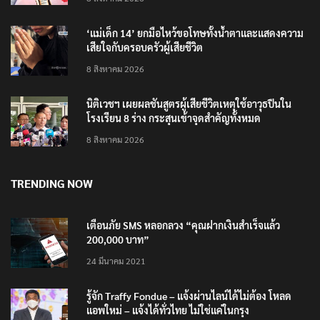
‘แม่เด็ก 14’ ยกมือไหว้ขอโทษทั้งน้ำตาและแสดงความ
เสียใจกับครอบครัวผู้เสียชีวิต
8 สิงหาคม 2026
นิติเวชฯ เผยผลชันสูตรผู้เสียชีวิตเหตุใช้อาวุธปืนใน
โรงเรียน 8 ร่าง กระสุนเข้าจุดสำคัญทั้งหมด
8 สิงหาคม 2026
TRENDING NOW
เตือนภัย SMS หลอกลวง “คุณฝากเงินสำเร็จแล้ว
200,000 บาท”
24 มีนาคม 2021
รู้จัก Traffy Fondue – แจ้งผ่านไลน์ได้ไม่ต้อง โหลด
แอพใหม่ – แจ้งได้ทั่วไทย ไม่ใช่แค่ในกรุง