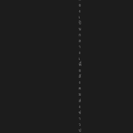
อ
ง
เ
ป็
น
ก
ล
า
ง
เ
พื่
อ
สั
ง
ค
ม
ส่
ง
ข่
า
ว
ป