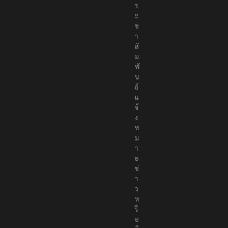
ร
ะ
ช
า
สั
ม
พั
น
ธ์
แ
จ้
ง
ห
ม
า
ย
ข่
า
ว
ห
รื
อ