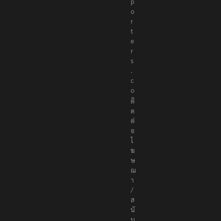
p
o
r
t
e
r
s
.
c
o
ติ
ด
ต่
อ
โ
ฆ
ษ
ณ
า
/
ส
นั
บ