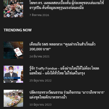
โฆษก ตร. เผยผลสอบเบื้องต้น ผู้ก่อเหตุชอบเล่นเกมใช้
อาวุธปืน-ค้นข้อมูลเหตุรุนแรงก่อนลงมือ
7 สิงหาคม 2026
TRENDING NOW
เตือนภัย SMS หลอกลวง “คุณฝากเงินสำเร็จแล้ว
200,000 บาท”
24 มีนาคม 2021
รู้จัก Traffy Fondue – แจ้งผ่านไลน์ได้ไม่ต้อง โหลด
แอพใหม่ – แจ้งได้ทั่วไทย ไม่ใช่แค่ในกรุง
25 มิถุนายน 2022
ปลัดกระทรวงวัฒนธรรม ร่วมกิจกรรม ‘นาวาภิกขาจาร’
แต่งชุดไทยตักบาตรทางน้ำ
10 มิถุนายน 2023