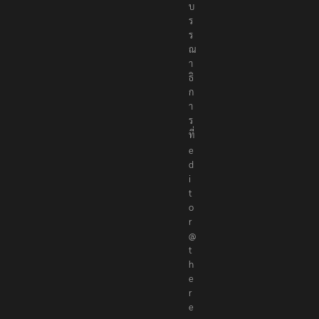
บ
ร
ร
ณ
า
ธิ
ก
า
ร
ที่
e
d
i
t
o
r
@
t
h
e
r
e