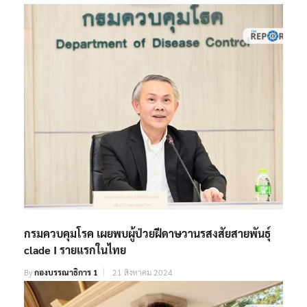
กรมควบคุมโรค เผยพบผู้ป่วยฝีดาษวานรสงสัยสายพันธุ์
clade I รายแรกในไทย
By
กองบรรณาธิการ 1
21 สิงหาคม 2024