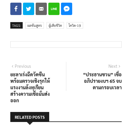
TAGS:
ผลชันสูตร
ผู้เสียชีวิต
โควิด-19
แนะแนว
Previous
Next
Previous
Next
post:
post:
ยะลาเร่งฉีดวัคซีน
“ประธานชวน” เชื่อ
เรื่อง
พร้อมตรวจเชิงรุกให้
อภิปรายงบฯ 65 จบ
แรงงานล้งทุเรียน
ตามกรอบเวลา
สร้างความเชื่อมั่นส่ง
ออก
RELATED POSTS