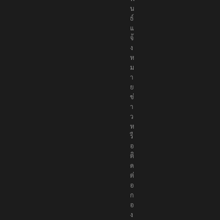
น
ธ์
แ
จ้
ง
ห
ม
า
ย
ข่
า
ว
ห
รื
อ
ติ
ด
ต่
อ
ก
อ
ง