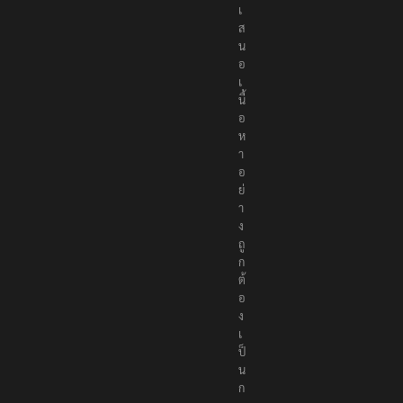
เ
ส
น
อ
เ
นื้
อ
ห
า
อ
ย่
า
ง
ถู
ก
ต้
อ
ง
เ
ป็
น
ก