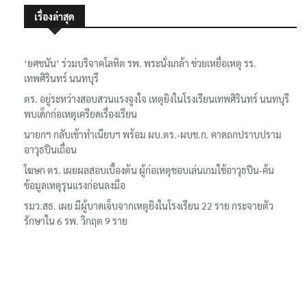
เรื่องล่าสุด
‘ยศชนัน’ ร่วมบริจาคโลหิต รพ. พระนั่งเกล้า ช่วยเหยื่อเหตุ รร.
เทพศิรินทร์ นนทบุรี
ตร. อยู่ระหว่างสอบสวนแรงจูงใจ เหตุยิงในโรงเรียนเทพศิรินทร์ นนทบุรี
พบเด็กก่อเหตุเครียดเรื่องเรียน
นายกฯ กลับเข้าทำเนียบฯ พร้อม ผบ.ตร.-ผบช.ก. คาดถกปราบปราม
อาวุธปืนเถื่อน
โฆษก ตร. เผยผลสอบเบื้องต้น ผู้ก่อเหตุชอบเล่นเกมใช้อาวุธปืน-ค้น
ข้อมูลเหตุรุนแรงก่อนลงมือ
รมว.สธ. เผย มีผู้บาดเจ็บจากเหตุยิงในโรงเรียน 22 ราย กระจายตัว
รักษาใน 6 รพ. วิกฤต 9 ราย