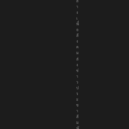
ล
า
ง
เ
พื่
อ
สั
ง
ค
ม
ส่
ง
ข่
า
ว
ป
ร
ะ
ช
า
สั
ม
พั