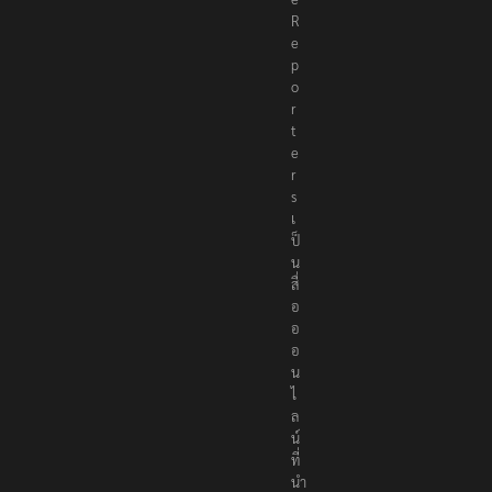
R
e
p
o
r
t
e
r
s
เ
ป็
น
สื่
อ
อ
อ
น
ไ
ล
น์
ที่
นำ