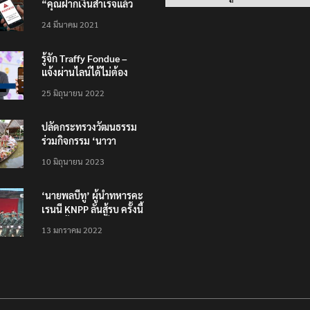
“คุณฝากเงินสำเร็จแล้ว
200,000 บาท”
24 มีนาคม 2021
รู้จัก Traffy Fondue –
แจ้งผ่านไลน์ได้ไม่ต้อง
โหลดแอพใหม่ – แจ้งได้
25 มิถุนายน 2022
ทั่วไทย ไม่ใช่แค่ในกรุง
ปลัดกระทรวงวัฒนธรรม
ร่วมกิจกรรม ‘นาวา
ภิกขาจาร’ แต่งชุดไทย
10 มิถุนายน 2023
ตักบาตรทางน้ำ
‘นายพลบีทู’ ผู้นำทหารคะ
เรนนี KNPP ลั่นสู้รบ ครั้งนี้
เป็นครั้งสุดท้าย ที่
13 มกราคม 2022
ประชาชนต้องชนะ