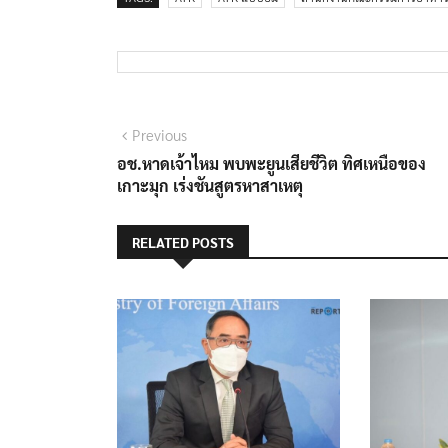
แนะแนว
Previous
Previous
post:
อช.หาดเจ้าไหม พบพะยูนเสียชีวิต ทิศเหนือของ
เรื่อง
เกาะมุก เร่งชันสูตรหาสาเหตุ
RELATED POSTS