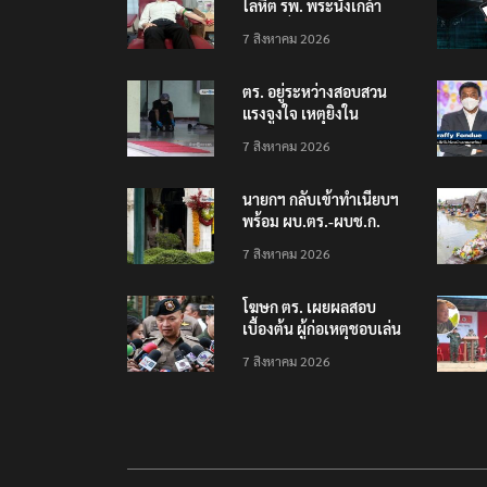
โลหิต รพ. พระนั่งเกล้า
ช่วยเหยื่อเหตุ รร.
7 สิงหาคม 2026
เทพศิรินทร์ นนทบุรี
ตร. อยู่ระหว่างสอบสวน
แรงจูงใจ เหตุยิงใน
โรงเรียนเทพศิรินทร์
7 สิงหาคม 2026
นนทบุรี พบเด็กก่อเหตุ
เครียดเรื่องเรียน
นายกฯ กลับเข้าทำเนียบฯ
พร้อม ผบ.ตร.-ผบช.ก.
คาดถกปราบปรามอาวุธ
7 สิงหาคม 2026
ปืนเถื่อน
โฆษก ตร. เผยผลสอบ
เบื้องต้น ผู้ก่อเหตุชอบเล่น
เกมใช้อาวุธปืน-ค้นข้อมูล
7 สิงหาคม 2026
เหตุรุนแรงก่อนลงมือ