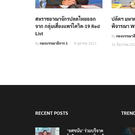
สหราชอาณาจักรปลดไทยออก
ปลัดฯ มหาด
จาก กลุ่มเสี่ยงแพร่โควิด-19 Red
พิจารณา W
List
By
กองบรรณาธิ
By
กองบรรณาธิการ 1
8 ตุลาคม 2021
31 ธันวาคม 20
RECENT POSTS
TREN
‘ยศชนัน’ ร่วมบริจาค