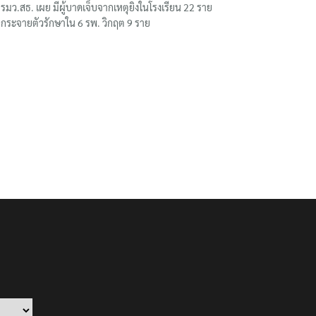
รมว.สธ. เผย มีผู้บาดเจ็บจากเหตุยิงในโรงเรียน 22 ราย
กระจายตัวรักษาใน 6 รพ. วิกฤต 9 ราย