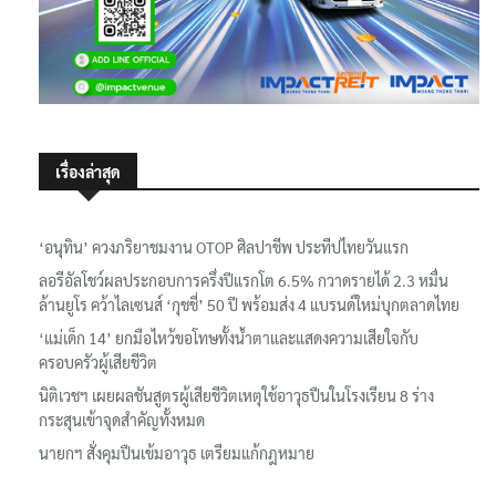
เรื่องล่าสุด
‘อนุทิน’ ควงภริยาชมงาน OTOP ศิลปาชีพ ประทีปไทยวันแรก
ลอรีอัลโชว์ผลประกอบการครึ่งปีแรกโต 6.5% กวาดรายได้ 2.3 หมื่น
ล้านยูโร คว้าไลเซนส์ ‘กุชชี่’ 50 ปี พร้อมส่ง 4 แบรนด์ใหม่บุกตลาดไทย
‘แม่เด็ก 14’ ยกมือไหว้ขอโทษทั้งน้ำตาและแสดงความเสียใจกับ
ครอบครัวผู้เสียชีวิต
นิติเวชฯ เผยผลชันสูตรผู้เสียชีวิตเหตุใช้อาวุธปืนในโรงเรียน 8 ร่าง
กระสุนเข้าจุดสำคัญทั้งหมด
นายกฯ สั่งคุมปืนเข้มอาวุธ เตรียมแก้กฎหมาย