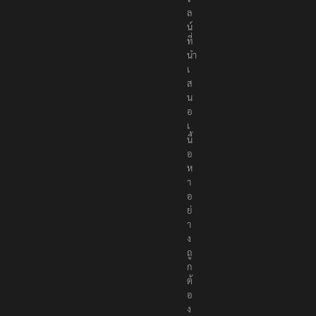
ล
น์
ที่
นำ
เ
ส
น
อ
เ
นื้
อ
ห
า
อ
ย่
า
ง
ถู
ก
ต้
อ
ง