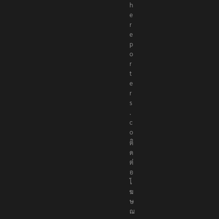
h
e
r
e
p
o
r
t
e
r
s
.
c
o
ติ
ด
ต่
อ
โ
ฆ
ษ
ณ