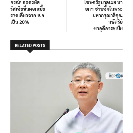
post:
post:
กรณ์’ ถอดรหัส
โฆษกรัฐบาลเผย นา
เรื่อง
รัสเซียขึ้นดอกเบี้ย
ยกฯ ซาบซึ้งในพระ
รวดเดียวจาก 9.5
มหากรุณาธิคุณ
เป็น 20%
กษัตริย์
ซาอุดีอาระเบีย
RELATED POSTS