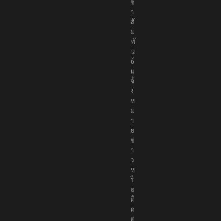
ช
า
สั
ม
พั
น
ธ์
แ
จ้
ง
ห
ม
า
ย
ข่
า
ว
ห
รื
อ
ติ
ด
ต่