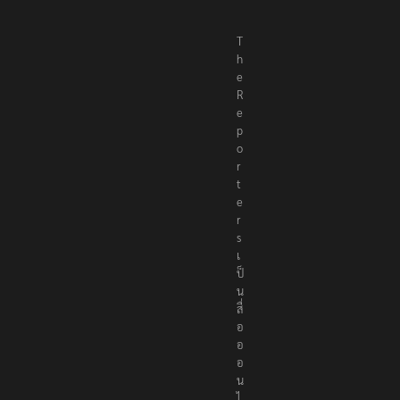
T
h
e
R
e
p
o
r
t
e
r
s
เ
ป็
น
สื่
อ
อ
อ
น
ไ