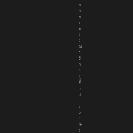
อ
ก
อ
ง
บ
ร
ร
ณ
า
ธิ
ก
า
ร
ที่
e
d
i
t
o
r
@
t