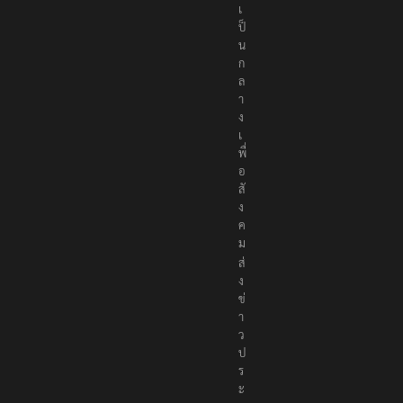
เ
ป็
น
ก
ล
า
ง
เ
พื่
อ
สั
ง
ค
ม
ส่
ง
ข่
า
ว
ป
ร
ะ