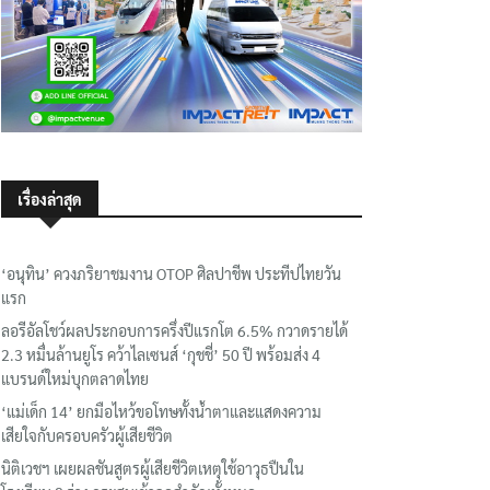
เรื่องล่าสุด
‘อนุทิน’ ควงภริยาชมงาน OTOP ศิลปาชีพ ประทีปไทยวัน
แรก
ลอรีอัลโชว์ผลประกอบการครึ่งปีแรกโต 6.5% กวาดรายได้
2.3 หมื่นล้านยูโร คว้าไลเซนส์ ‘กุชชี่’ 50 ปี พร้อมส่ง 4
แบรนด์ใหม่บุกตลาดไทย
‘แม่เด็ก 14’ ยกมือไหว้ขอโทษทั้งน้ำตาและแสดงความ
เสียใจกับครอบครัวผู้เสียชีวิต
นิติเวชฯ เผยผลชันสูตรผู้เสียชีวิตเหตุใช้อาวุธปืนใน