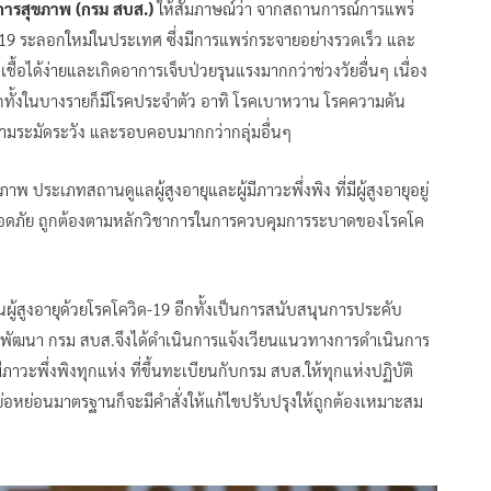
ิการสุขภาพ (กรม สบส.)
ให้สัมภาษณ์ว่า จากสถานการณ์การแพร่
-19 ระลอกใหม่ในประเทศ ซึ่งมีการแพร่กระจายอย่างรวดเร็ว และ
่ติดเชื้อได้ง่ายและเกิดอาการเจ็บป่วยรุนแรงมากกว่าช่วงวัยอื่นๆ เนื่อง
 อีกทั้งในบางรายก็มีโรคประจำตัว อาทิ โรคเบาหวาน โรคความดัน
ความระมัดระวัง และรอบคอบมากกว่ากลุ่มอื่นๆ
ประเภทสถานดูแลผู้สูงอายุและผู้มีภาวะพึ่งพิง ที่มีผู้สูงอายุอยู่
อดภัย ถูกต้องตามหลักวิชาการในการควบคุมการระบาดของโรคโค
ในผู้สูงอายุด้วยโรคโควิด-19 อีกทั้งเป็นการสนับสนุนการประคับ
ัฒนา กรม สบส.จึงได้ดำเนินการแจ้งเวียนแนวทางการดำเนินการ
ภาวะพึ่งพิงทุกแห่ง ที่ขึ้นทะเบียนกับกรม สบส.ให้ทุกแห่งปฏิบัติ
หย่อนมาตรฐานก็จะมีคำสั่งให้แก้ไขปรับปรุงให้ถูกต้องเหมาะสม