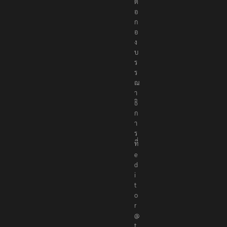
ต่
อ
ก
อ
ง
บ
ร
ร
ณ
า
ธิ
ก
า
ร
ที่
e
d
i
t
o
r
@
t