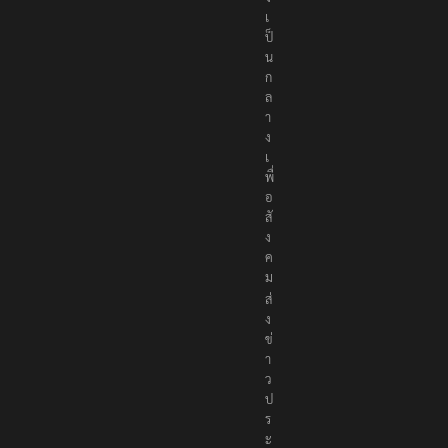
เ
ป็
น
ก
ล
า
ง
เ
พื่
อ
สั
ง
ค
ม
ส่
ง
ข่
า
ว
ป
ร
ะ