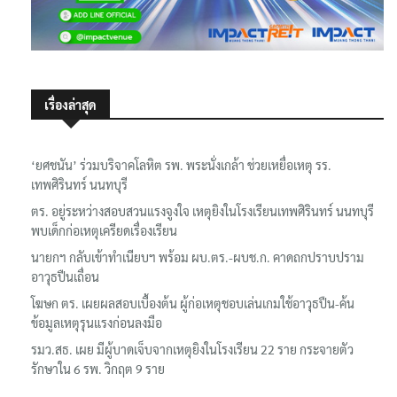
เรื่องล่าสุด
‘ยศชนัน’ ร่วมบริจาคโลหิต รพ. พระนั่งเกล้า ช่วยเหยื่อเหตุ รร.
เทพศิรินทร์ นนทบุรี
ตร. อยู่ระหว่างสอบสวนแรงจูงใจ เหตุยิงในโรงเรียนเทพศิรินทร์ นนทบุรี
พบเด็กก่อเหตุเครียดเรื่องเรียน
นายกฯ กลับเข้าทำเนียบฯ พร้อม ผบ.ตร.-ผบช.ก. คาดถกปราบปราม
อาวุธปืนเถื่อน
โฆษก ตร. เผยผลสอบเบื้องต้น ผู้ก่อเหตุชอบเล่นเกมใช้อาวุธปืน-ค้น
ข้อมูลเหตุรุนแรงก่อนลงมือ
รมว.สธ. เผย มีผู้บาดเจ็บจากเหตุยิงในโรงเรียน 22 ราย กระจายตัว
รักษาใน 6 รพ. วิกฤต 9 ราย