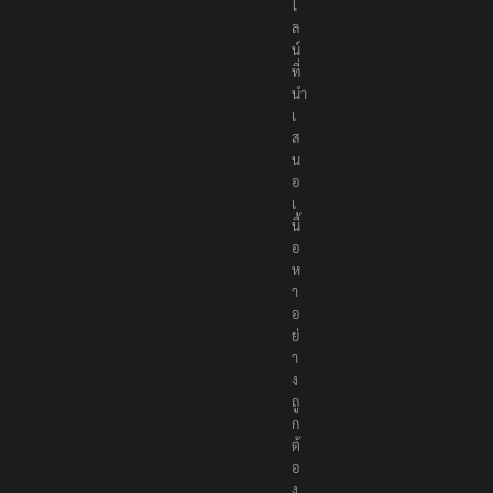
ไ
ล
น์
ที่
นำ
เ
ส
น
อ
เ
นื้
อ
ห
า
อ
ย่
า
ง
ถู
ก
ต้
อ
ง