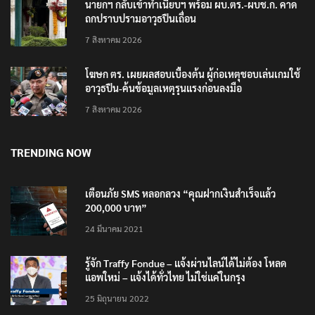
นายกฯ กลับเข้าทำเนียบฯ พร้อม ผบ.ตร.-ผบช.ก. คาด
ถกปราบปรามอาวุธปืนเถื่อน
7 สิงหาคม 2026
โฆษก ตร. เผยผลสอบเบื้องต้น ผู้ก่อเหตุชอบเล่นเกมใช้
อาวุธปืน-ค้นข้อมูลเหตุรุนแรงก่อนลงมือ
7 สิงหาคม 2026
TRENDING NOW
เตือนภัย SMS หลอกลวง “คุณฝากเงินสำเร็จแล้ว
200,000 บาท”
24 มีนาคม 2021
รู้จัก Traffy Fondue – แจ้งผ่านไลน์ได้ไม่ต้อง โหลด
แอพใหม่ – แจ้งได้ทั่วไทย ไม่ใช่แค่ในกรุง
25 มิถุนายน 2022