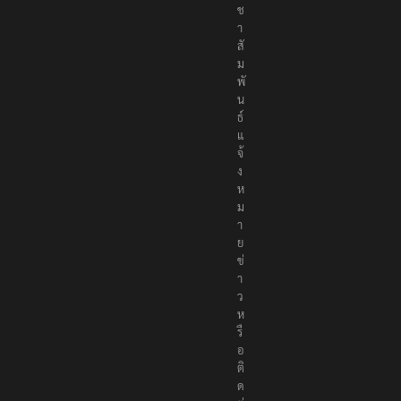
ช
า
สั
ม
พั
น
ธ์
แ
จ้
ง
ห
ม
า
ย
ข่
า
ว
ห
รื
อ
ติ
ด