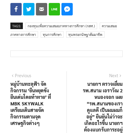
TAGS:
กองทุนเพื่อความเสมอภาคทางการศึกษา (กสศ.)
ความเสมอ
ภาคทางการศึกษา
ทุนการศึกษา
ทุนพระกนิษฐาสัมมาชีพ
แนะแนว
Previous
Next
Previous
Next
post:
post:
หมู่บ้านทะลุฟ้า จัด
นายกฯ ตรวจเยี่ยม
เรื่อง
กิจกรรม ‘ยืนหยุดขัง
รพ.สนาม เอราวัณ 2
ยืนเด่นโดยท้าทาย’ ที่
หนองจอก เผย
MBK SKYWALK
“รพ.สนามของเรา
เตรียมเดินสายจัด
ดูแลดี เป็นผมผมก็
กิจกรรมตามจุด
อยู่” ยืนยันไม่ว่าจะ
เศรษฐกิจต่างๆ
เกิดอะไรขึ้น นายกฯ
ต้องแบกรับภาระอยู่