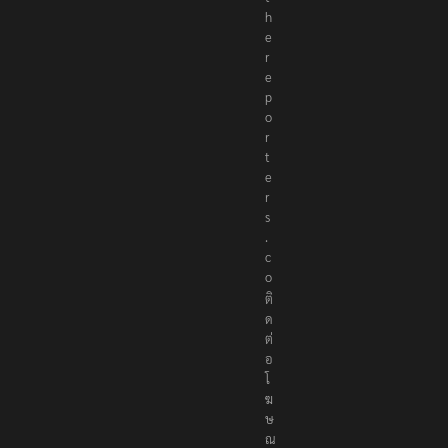
h
e
r
e
p
o
r
t
e
r
s
.
c
o
ติ
ด
ต่
อ
โ
ฆ
ษ
ณ