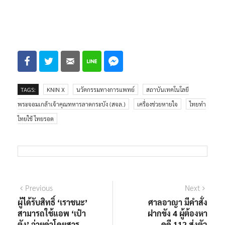
TAGS:
KNIN X
นวัตกรรมทางการแพทย์
สถาบันเทคโนโลยี
พระจอมเกล้าเจ้าคุณทหารลาดกระบัง (สจล.)
เครื่องช่วยหายใจ
ไทยทำ
ไทยใช้ ไทยรอด
Previous
Next
ผู้ได้รับสิทธิ์ ‘เราชนะ’
ศาลอาญา มีคำสั่ง
สามารถใช้แอพ ‘เป๋า
ฝากขัง 4 ผู้ต้องหา
ตัง’ จ่ายค่าโดยสาร
คดี 112 ส่งตัว