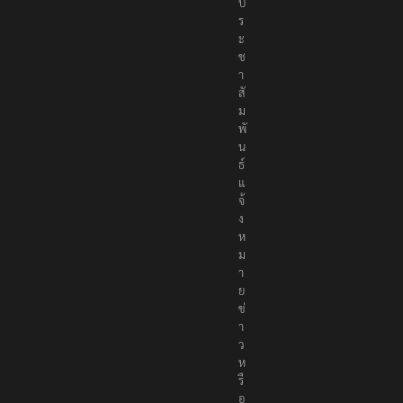
ป
ร
ะ
ช
า
สั
ม
พั
น
ธ์
แ
จ้
ง
ห
ม
า
ย
ข่
า
ว
ห
รื
อ