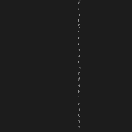
ต้
อ
ง
เ
ป็
น
ก
ล
า
ง
เ
พื่
อ
สั
ง
ค
ม
ส่
ง
ข่
า
ว