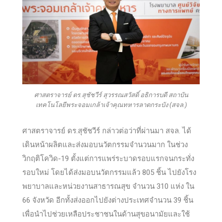
ศาสตราจารย์ ดร.สุชัชวีร์ สุวรรณสวัสดิ์ อธิการบดี สถาบัน
เทคโนโลยีพระจอมเกล้าเจ้าคุณทหารลาดกระบัง (สจล.)
ศาสตราจารย์ ดร.สุชัชวีร์ กล่าวต่อว่าที่ผ่านมา สจล. ได้
เดินหน้าผลิตและส่งมอบนวัตกรรมจำนวนมาก ในช่วง
วิกฤติโควิด-19 ตั้งแต่การแพร่ระบาดรอบแรกจนกระทั่ง
รอบใหม่ โดยได้ส่งมอบนวัตกรรมแล้ว 805 ชิ้น ไปยังโรง
พยาบาลและหน่วยงานสาธารณสุข จำนวน 310 แห่ง ใน
66 จังหวัด อีกทั้งส่งออกไปยังต่างประเทศจำนวน 39 ชิ้น
เพื่อนำไปช่วยเหลือประชาชนในด้านสุขอนามัยและใช้