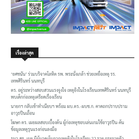
เรื่องล่าสุด
‘ยศชนัน’ ร่วมบริจาคโลหิต รพ. พระนั่งเกล้า ช่วยเหยื่อเหตุ รร.
เทพศิรินทร์ นนทบุรี
ตร. อยู่ระหว่างสอบสวนแรงจูงใจ เหตุยิงในโรงเรียนเทพศิรินทร์ นนทบุรี
พบเด็กก่อเหตุเครียดเรื่องเรียน
นายกฯ กลับเข้าทำเนียบฯ พร้อม ผบ.ตร.-ผบช.ก. คาดถกปราบปราม
อาวุธปืนเถื่อน
โฆษก ตร. เผยผลสอบเบื้องต้น ผู้ก่อเหตุชอบเล่นเกมใช้อาวุธปืน-ค้น
ข้อมูลเหตุรุนแรงก่อนลงมือ
รมว.สธ. เผย มีผู้บาดเจ็บจากเหตุยิงในโรงเรียน 22 ราย กระจายตัว