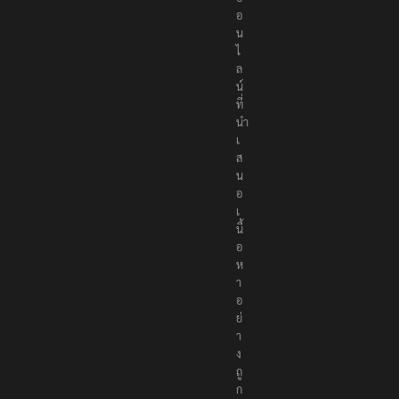
อ
น
ไ
ล
น์
ที่
นำ
เ
ส
น
อ
เ
นื้
อ
ห
า
อ
ย่
า
ง
ถู
ก