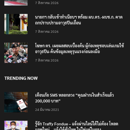
7 สิงหาคม 2026
นายกฯ กลับเข้าทำเนียบฯ พร้อม ผบ.ตร.-ผบช.ก. คาด
ถกปราบปรามอาวุธปืนเถื่อน
7 สิงหาคม 2026
โฆษก ตร. เผยผลสอบเบื้องต้น ผู้ก่อเหตุชอบเล่นเกมใช้
อาวุธปืน-ค้นข้อมูลเหตุรุนแรงก่อนลงมือ
7 สิงหาคม 2026
TRENDING NOW
เตือนภัย SMS หลอกลวง “คุณฝากเงินสำเร็จแล้ว
200,000 บาท”
24 มีนาคม 2021
รู้จัก Traffy Fondue – แจ้งผ่านไลน์ได้ไม่ต้อง โหลด
แอพใหม่ – แจ้งได้ทั่วไทย ไม่ใช่แค่ในกรุง