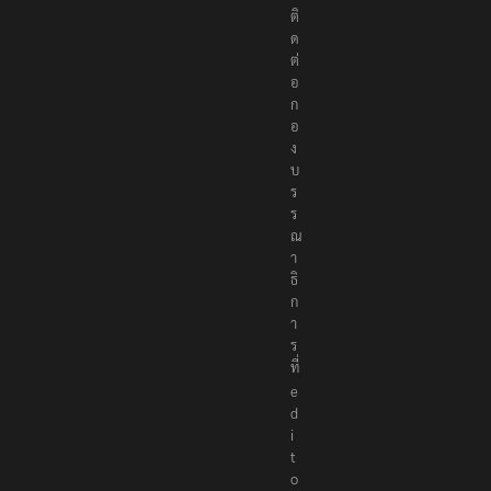
ติ
ด
ต่
อ
ก
อ
ง
บ
ร
ร
ณ
า
ธิ
ก
า
ร
ที่
e
d
i
t
o