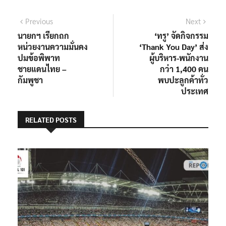
แนะแนว
Previous
Next
Previous
Next
post:
post:
นายกฯ เรียกถก
‘ทรู’ จัดกิจกรรม
เรื่อง
หน่วยงานความมั่นคง
‘Thank You Day’ ส่ง
ปมข้อพิพาท
ผู้บริหาร-พนักงาน
ชายแดนไทย –
กว่า 1,400 คน
กัมพูชา
พบปะลูกค้าทั่ว
ประเทศ
RELATED POSTS