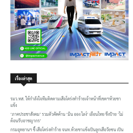
เรื่องล่าสุด
รมว.ทส. ให้กำลังใจทีมติดตามเสือโคร่งทำร้ายเจ้าหน้าที่เขตฯห้วยขา
แข้ง
‘ภาคประชาสังคม’ รวมตัวคัดค้าน ‘มิน ออง ไลง์’ เยือนไทย ขึงป้าย ‘ไม่
ต้อนรับอาชญากร’
กรมอุทยานฯ ชี้ เสือโคร่งทำร้าย จนท.ห้วยขาแข้งเป็นลูกเสือวัยซน เป็น