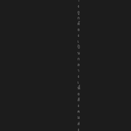
า
ง
ถู
ก
ต้
อ
ง
เ
ป็
น
ก
ล
า
ง
เ
พื่
อ
สั
ง
ค
ม
ส่
ง