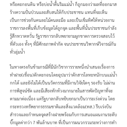
หรือตะกอนดิน หรือบ่อน้ำตื้นริมแม่น้ำ ก็ถูกมองว่าผลที่ออกมาส
ร้างความปั่นป่วนและสับสนให้กับประชาชน แทนที่จะเห็น
เป็นการช่วยกันคนละไม้คนละมือ และเป็นเข็มทิศให้หน่วยงาน
ราชการลงพื้นที่เก็บข้อมูลได้ถูกจุด และพื้นที่นั้นประชาชนกำลัง
รู้สึกหวาดหวั่น รัฐราชการกลับพยายามผูกขาดการตรวจสอบไว้
ที่ตัวเอง ทั้งๆ ที่มีศักยภาพจำกัด จนประชาชนวิพากษ์วิจารณ์กัน
ทั่วลุ่มน้ำ
ในทางตรงกันข้ามกรณีที่มีนักวิชาการรายหนึ่งนำเสนอเรื่องการ
ทำฝาย(เขื่อน)ดักตะกอนโดยอุปมาว่าดักสารโลหะหนักบนแม่น้ำ
กกได้ และยังไม่ได้เป็นนวัตกรรมที่มีงานวิจัยใดๆ รองรับ ไม่ผ่าน
การพิสูจน์ชัด และมีเสียงทักท้วงมากมายในสารพัดปัญหาที่จะ
ตามมาต่อเนื่อง แต่รัฐบาลกลับหยิบยกมาเป็นวาระเร่งด่วน โดย
กระทรวงทรัพยากรธรรมชาติและสิ่งแวดล้อม(ทส.) รีบเร่งบิน
สำรวจและกำหนดจุดสร้างฝายพร้อมกับการเสนอแผนงานระดับ
บิ๊กมูลค่ากว่า 7 พันล้านบาท ที่เป็นการผนวกรวมระหว่างการทำ