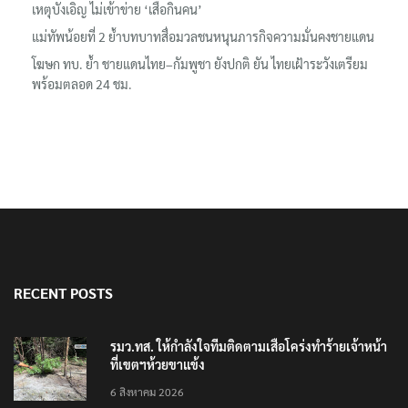
เหตุบังเอิญ ไม่เข้าข่าย ‘เสือกินคน’
แม่ทัพน้อยที่ 2 ย้ำบทบาทสื่อมวลชนหนุนภารกิจความมั่นคงชายแดน
โฆษก ทบ. ย้ำ ชายแดนไทย–กัมพูชา ยังปกติ ยัน ไทยเฝ้าระวังเตรียม
พร้อมตลอด 24 ชม.
RECENT POSTS
รมว.ทส. ให้กำลังใจทีมติดตามเสือโคร่งทำร้ายเจ้าหน้า
ที่เขตฯห้วยขาแข้ง
6 สิงหาคม 2026