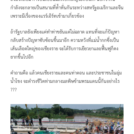
กำลังจะกลายเป็นสนามที่ห้ำหั่นกันระหว่างสหรัฐอเมริกาและจีน
เพราะมีเรื่องของแรร์เอิร์ทเข้ามาเกี่ยวข้อง
ถ้ารัฐบาลยังเพียงแค่ทำท่าขยันแต่ไม่ฉลาด แทนที่จะแก้ปัญหา
กลับสร้างปัญหาซับซ้อนขึ้นมาอีก ความหวังที่แม่น้ำกกซึ่งเป็น
เส้นเลือดใหญ่ของเชียงราย จะได้รับการเยียวยาและฟื้นฟูก็คง
ยากขึ้นไปอีก
คำถามคือ แล้วคนเชียงรายและคนท่าตอน และประชาชนในลุ่ม
น้ำโขง จะดำรงชีวิตท่ามกลางมลพิษข้ามพรมแดนนี้กันอย่างไร
???