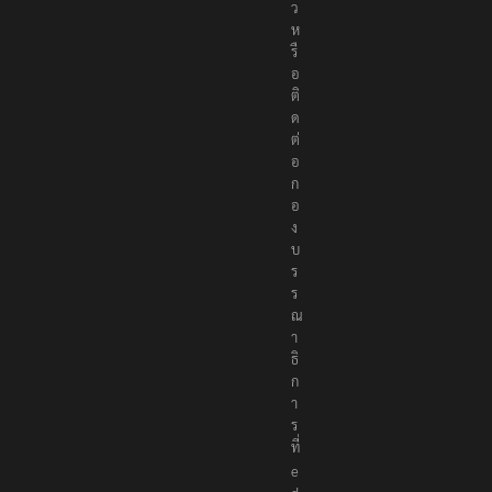
ว
ห
รื
อ
ติ
ด
ต่
อ
ก
อ
ง
บ
ร
ร
ณ
า
ธิ
ก
า
ร
ที่
e