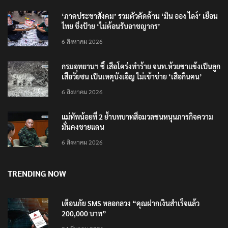
‘ภาคประชาสังคม’ รวมตัวคัดค้าน ‘มิน ออง ไลง์’ เยือน
ไทย ขึงป้าย ‘ไม่ต้อนรับอาชญากร’
6 สิงหาคม 2026
กรมอุทยานฯ ชี้ เสือโคร่งทำร้าย จนท.ห้วยขาแข้งเป็นลูก
เสือวัยซน เป็นเหตุบังเอิญ ไม่เข้าข่าย ‘เสือกินคน’
6 สิงหาคม 2026
แม่ทัพน้อยที่ 2 ย้ำบทบาทสื่อมวลชนหนุนภารกิจความ
มั่นคงชายแดน
6 สิงหาคม 2026
TRENDING NOW
เตือนภัย SMS หลอกลวง “คุณฝากเงินสำเร็จแล้ว
200,000 บาท”