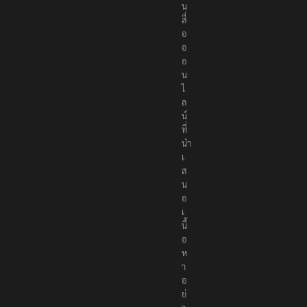
น
สื่
อ
อ
อ
น
ไ
ล
น์
ที่
นำ
เ
ส
น
อ
เ
นื้
อ
ห
า
อ
ย่