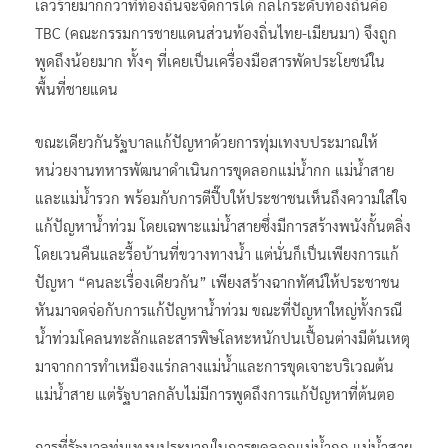
เลวร้ายมากกว่าที่ท้องถิ่นจะจัดการได้ กลไกระดับท้องถิ่นคือ
TBC (คณะกรรมการชายแดนส่วนท้องถิ่นไทย-เมียนมา) จึงถูก
พูดถึงน้อยมาก ทั้งๆ ที่เคยเป็นเครื่องมือสารพัดประโยชน์ใน
พื้นที่ชายแดน
ขณะเดียวกันรัฐบาลแก้ปัญหาด้วยการทุ่มเทงบประมาณให้
หน่วยงานทหารพัฒนาดำเนินการขุดลอกแม่น้ำกก แม่น้ำสาย
และแม่น้ำรวก พร้อมกับการตีปี๊บให้ประชาชนเห็นถึงความใส่ใจ
แก้ปัญหาน้ำท่วม โดยเฉพาะแม่น้ำสายซึ่งมีการสร้างพนังกั้นตลิ่ง
โดยเวนคืนและรื้อบ้านที่ขวางทางน้ำ แต่นั่นก็เป็นเพียงการแก้
ปัญหา “คนละเรื่องเดียวกัน” เพียงสร้างฉากทัศน์ให้ประชาชน
หันมาจดจ่อกับการแก้ปัญหาน้ำท่วม ขณะที่ปัญหาใหญ่ทั้งกรณี
น้ำท่วมโคลนทะลักและสารพิษโลหะหนักปนเปื้อนต่างมีต้นเหตุ
มาจากการทำเหมืองแร่กลางแม่น้ำและการขุดเจาะบริเวณต้น
แม่น้ำสาย แต่รัฐบาลกลับไม่มีการพูดถึงการแก้ปัญหาที่ต้นตอ
การที่รัฐบาลทุ่มเทงบประมาณในการขุดลอกแม่น้ำกก แม่น้ำสาย