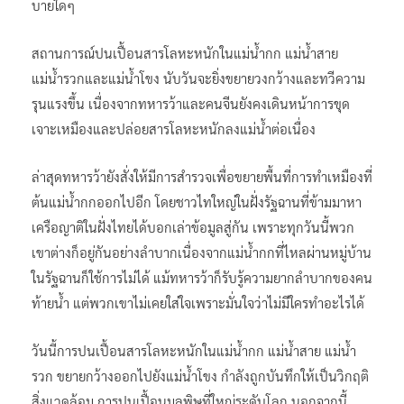
บายใดๆ
สถานการณ์ปนเปื้อนสารโลหะหนักในแม่น้ำกก แม่น้ำสาย
แม่น้ำรวกและแม่น้ำโขง นับวันจะยิ่งขยายวงกว้างและทวีความ
รุนแรงขึ้น เนื่องจากทหารว้าและคนจีนยังคงเดินหน้าการขุด
เจาะเหมืองและปล่อยสารโลหะหนักลงแม่น้ำต่อเนื่อง
ล่าสุดทหารว้ายังสั่งให้มีการสำรวจเพื่อขยายพื้นที่การทำเหมืองที่
ต้นแม่น้ำกกออกไปอีก โดยชาวไทใหญ่ในฝั่งรัฐฉานที่ข้ามมาหา
เครือญาติในฝั่งไทยได้บอกเล่าข้อมูลสู่กัน เพราะทุกวันนี้พวก
เขาต่างก็อยู่กันอย่างลำบากเนื่องจากแม่น้ำกกที่ไหลผ่านหมู่บ้าน
ในรัฐฉานก็ใช้การไม่ได้ แม้ทหารว้าก็รับรู้ความยากลำบากของคน
ท้ายน้ำ แต่พวกเขาไม่เคยใส่ใจเพราะมั่นใจว่าไม่มีใครทำอะไรได้
วันนี้การปนเปื้อนสารโลหะหนักในแม่น้ำกก แม่น้ำสาย แม่น้ำ
รวก ขยายกว้างออกไปยังแม่น้ำโขง กำลังถูกบันทึกให้เป็นวิกฤติ
สิ่งแวดล้อม การปนเปื้อนมลพิษที่ใหญ่ระดับโลก นอกจากนี้