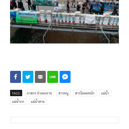
TAGS:
ภาสกร จำลองราช
สารหนู
สารโลหะหนัก
แม่น้ำ
แม่น้ำกก
แม่น้ำสาย