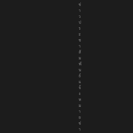
ข่
า
ว
ป
ร
ะ
ช
า
สั
ม
พั
น
ธ์
แ
จ้
ง
ห
ม
า
ย
ข่
า