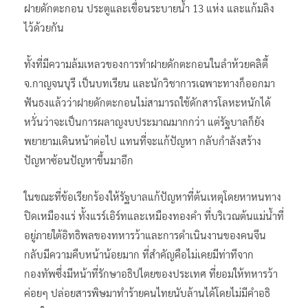
ฝายดักตะกอน ประตูและเขื่อนระบายน้ำ 13 แห่ง และแก้มลิง
ไว้ด้วยกัน
ทั้งที่มีความล้มเหลวของการทำฝายดักตะกอนในลำห้วยคลิตี้
จ.กาญจนบุรี เป็นบทเรียน และนักวิชาการเฉพาะทางก็ออกมา
ฟันธงแล้วว่าฝายดักตะกอนไม่สามารถใช้ดักสารโลหะหนักได้
หวั่นว่าจะเป็นการผลาญงบประมาณมากกว่า แต่รัฐบาลก็ยัง
พยายามเดินหน้าต่อไป แทนที่จะแก้ปัญหา กลับกำลังสร้าง
ปัญหาซ้อนปัญหาขึ้นมาอีก
ในขณะที่ข้อเรียกร้องให้รัฐบาลแก้ปัญหาที่ต้นเหตุโดยหาหนทาง
ปิดเหมืองแร่ ทั้งแรร์เอิร์ทและเหมืองทองคำ ที่บริเวณต้นแม่น้ำที่
อยู่ภายใต้อิทธิพลของทหารว้าและการดำเนินงานของคนจีน
กลับมีความคืบหน้าน้อยมาก ที่สำคัญคือไม่เคยมีท่าทีจาก
กองทัพซึ่งมีหน้าที่รักษาอธิปไตยของประเทศ ที่ยอมให้ทหารว้า
ค่อยๆ ปล่อยสารพิษมาทำร้ายคนไทยนับล้านได้โดยไม่มีคำอธิ