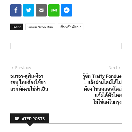
TAGS:
Samui Neon Run
เซ็นทรัลพัฒนา
แนะแนว
Previous
Next
Previous
Next
post:
post:
ธนาธร-สุทิน-ศิธา
รู้จัก Traffy Fondue
เรื่อง
ระบุ ไทยต้องใช้ยา
– แจ้งผ่านไลน์ได้ไม่
แรง ตัดงบไม่จำเป็น
ต้อง โหลดแอพใหม่
– แจ้งได้ทั่วไทย
ไม่ใช่แค่ในกรุง
RELATED POSTS