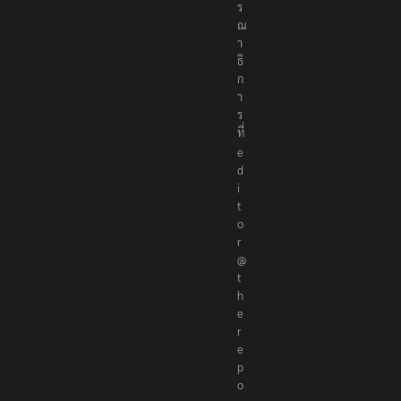
ร
ณ
า
ธิ
ก
า
ร
ที่
e
d
i
t
o
r
@
t
h
e
r
e
p
o