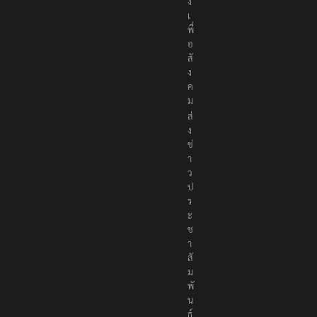
ง
เ
พื่
อ
สั
ง
ค
ม
ส่
ง
ข่
า
ว
ป
ร
ะ
ช
า
สั
ม
พั
น
ธ์