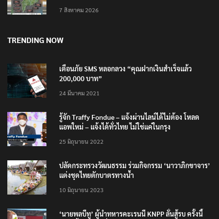
7 สิงหาคม 2026
TRENDING NOW
เตือนภัย SMS หลอกลวง “คุณฝากเงินสำเร็จแล้ว
200,000 บาท”
24 มีนาคม 2021
รู้จัก Traffy Fondue – แจ้งผ่านไลน์ได้ไม่ต้อง โหลด
แอพใหม่ – แจ้งได้ทั่วไทย ไม่ใช่แค่ในกรุง
25 มิถุนายน 2022
ปลัดกระทรวงวัฒนธรรม ร่วมกิจกรรม ‘นาวาภิกขาจาร’
แต่งชุดไทยตักบาตรทางน้ำ
10 มิถุนายน 2023
‘นายพลบีทู’ ผู้นำทหารคะเรนนี KNPP ลั่นสู้รบ ครั้งนี้