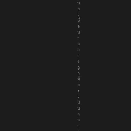
น
อ
เ
นื้
อ
ห
า
อ
ย่
า
ง
ถู
ก
ต้
อ
ง
เ
ป็
น
ก
ล
า