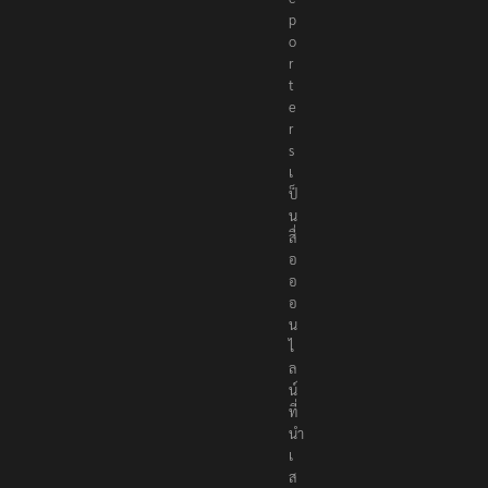
p
o
r
t
e
r
s
เ
ป็
น
สื่
อ
อ
อ
น
ไ
ล
น์
ที่
นำ
เ
ส