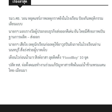
เรื่องล่าสุด
รมว.ศธ. วอน หยุดแชร์ภาพเหตุกราดยิงในโรงเรียน ป้องกันพฤติกรรม
เลียนแบบ
นายกฯ มอบรางวัลผู้ประกอบธุรกิจส่งออกดีเด่น ยัน ไทยมีศักยภาพเป็น
ฐานการผลิต – ส่งออก
นายกฯ เสียใจ เหตุนักเรียนก่อเหตุใช้อาวุธปืนยิงภายในโรงเรียนย่าน
นนทบุรี สั่งเร่งช่วยผู้บาดเจ็บ
เตือนไวก่อนน้ำมา! สิงห์อาสา ลุยติดตั้ง ‘FloodBoy’ 10 จุด
ปลัด ทส. จ่อตั้งคณะทำงานร่วมแก้ปัญหาสารพิษในแม่น้ำข้ามพรมแดน
ไทย-เมียนมา