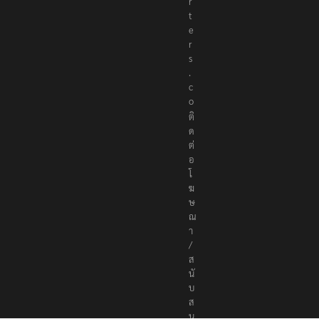
r
t
e
r
s
.
c
o
ติ
ด
ต่
อ
โ
ฆ
ษ
ณ
า
/
ส
นั
บ
ส
นุ