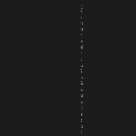
แ
จ้
ง
ห
ม
า
ย
ข่
า
ว
ห
รื
อ
ติ
ด
ต่
อ
ก
อ
ง
บ
ร