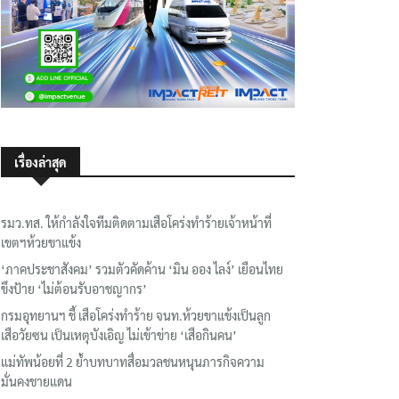
เรื่องล่าสุด
รมว.ทส. ให้กำลังใจทีมติดตามเสือโคร่งทำร้ายเจ้าหน้าที่
เขตฯห้วยขาแข้ง
‘ภาคประชาสังคม’ รวมตัวคัดค้าน ‘มิน ออง ไลง์’ เยือนไทย
ขึงป้าย ‘ไม่ต้อนรับอาชญากร’
กรมอุทยานฯ ชี้ เสือโคร่งทำร้าย จนท.ห้วยขาแข้งเป็นลูก
เสือวัยซน เป็นเหตุบังเอิญ ไม่เข้าข่าย ‘เสือกินคน’
แม่ทัพน้อยที่ 2 ย้ำบทบาทสื่อมวลชนหนุนภารกิจความ
มั่นคงชายแดน