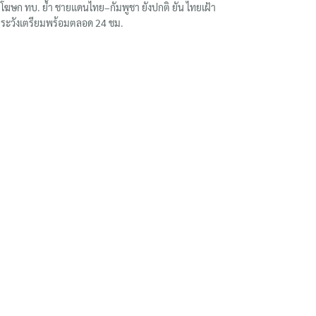
โฆษก ทบ. ย้ำ ชายแดนไทย–กัมพูชา ยังปกติ ยัน ไทยเฝ้า
ระวังเตรียมพร้อมตลอด 24 ชม.