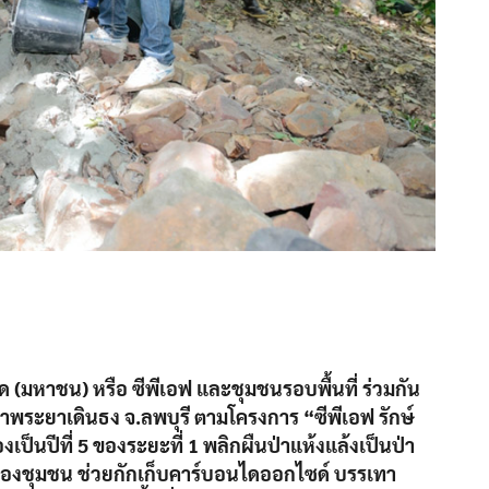
ด (มหาชน) หรือ ซีพีเอฟ และชุมชนรอบพื้นที่ ร่วมกัน
ี่เขาพระยาเดินธง จ.ลพบุรี ตามโครงการ “ซีพีเอฟ รักษ์
องเป็นปีที่ 5 ของระยะที่ 1 พลิกผืนป่าแห้งแล้งเป็นป่า
ของชุมชน ช่วยกักเก็บคาร์บอนไดออกไซด์ บรรเทา