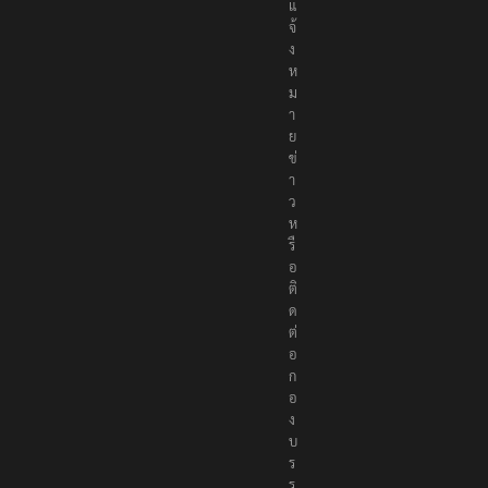
แ
จ้
ง
ห
ม
า
ย
ข่
า
ว
ห
รื
อ
ติ
ด
ต่
อ
ก
อ
ง
บ
ร
ร