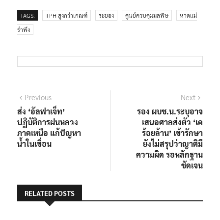
TAGS:
TPH สูงกว่าเกณฑ์
ระยอง
ศูนย์ควบคุมมลพิษ
หาดแม่
รำพึง
แนะแนว
Previous
Next
Previous
Next
post:
post:
ส่ง ‘อัลฟาเจ็ท’
รอง ผบช.น.ระบุอาจ
เรื่อง
ปฏิบัติการฝนหลวง
เสนอศาลส่งตัว ‘เค
ภาคเหนือ แก้ปัญหา
ร้อยล้าน’ เข้ารักษา
น้ำในเขื่อน
ยังไม่สรุปว่าญาติมี
ความผิด รอหลักฐาน
ชัดเจน
RELATED POSTS