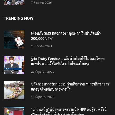
7 สิงหาคม 2026
TRENDING NOW
เตือนภัย SMS หลอกลวง “คุณฝากเงินสำเร็จแล้ว
200,000 บาท”
24 มีนาคม 2021
รู้จัก Traffy Fondue – แจ้งผ่านไลน์ได้ไม่ต้อง โหลด
แอพใหม่ – แจ้งได้ทั่วไทย ไม่ใช่แค่ในกรุง
25 มิถุนายน 2022
ปลัดกระทรวงวัฒนธรรม ร่วมกิจกรรม ‘นาวาภิกขาจาร’
แต่งชุดไทยตักบาตรทางน้ำ
10 มิถุนายน 2023
‘นายพลบีทู’ ผู้นำทหารคะเรนนี KNPP ลั่นสู้รบ ครั้งนี้
เป็นครั้งสุดท้าย ที่ประชาชนต้องชนะ