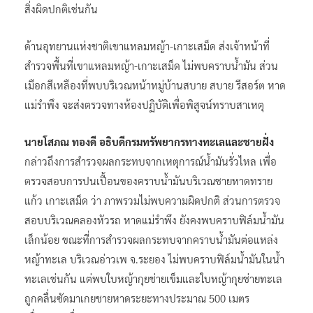
สิ่งผิดปกติเช่นกัน
ด้านอุทยานแห่งชาติเขาแหลมหญ้า-เกาะเสม็ด ส่งเจ้าหน้าที่
สำรวจพื้นที่เขาแหลมหญ้า-เกาะเสม็ด ไม่พบคราบน้ำมัน ส่วน
เมือกสีเหลืองที่พบบริเวณหน้าหมู่บ้านสบาย สบาย รีสอร์ต หาด
แม่รำพึง จะส่งตรวจทางห้องปฏิบัติเพื่อพิสูจน์ทราบสาเหตุ
นายโสภณ ทองดี อธิบดีกรมทรัพยากรทางทะเลและชายฝั่ง
กล่าวถึงการสำรวจผลกระทบจากเหตุการณ์น้ำมันรั่วไหล เพื่อ
ตรวจสอบการปนเปื้อนของคราบน้ำมันบริเวณชายหาดทราย
แก้ว เกาะเสม็ด ว่า ภาพรวมไม่พบความผิดปกติ ส่วนการตรวจ
สอบบริเวณคลองหัวรถ หาดแม่รำพึง ยังคงพบคราบฟิล์มน้ำมัน
เล็กน้อย ขณะที่การสำรวจผลกระทบจากคราบน้ำมันต่อแหล่ง
หญ้าทะเล บริเวณอ่าวเพ จ.ระยอง ไม่พบคราบฟิล์มน้ำมันในน้ำ
ทะเลเช่นกัน แต่พบใบหญ้ากุยช่ายเข็มและใบหญ้ากุยช่ายทะเล
ถูกคลื่นซัดมาเกยชายหาดระยะทางประมาณ 500 เมตร