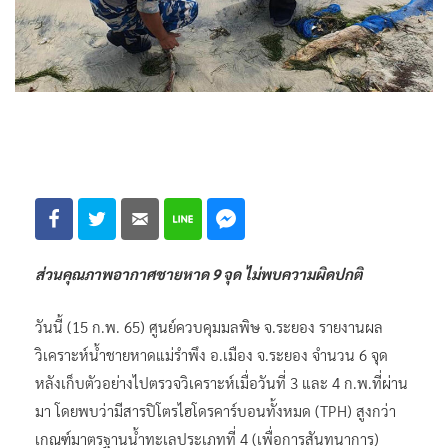
ส่วนคุณภาพอากาศชายหาด 9 จุด ไม่พบความผิดปกติ
วันนี้ (15 ก.พ. 65) ศูนย์ควบคุมมลพิษ จ.ระยอง รายงานผล
วิเคราะห์น้ำชายหาดแม่รำพึง อ.เมือง จ.ระยอง จำนวน 6 จุด
หลังเก็บตัวอย่างไปตรวจวิเคราะห์เมื่อวันที่ 3 และ 4 ก.พ.ที่ผ่าน
มา โดยพบว่ามีสารปิโตรไฮโดรคาร์บอนทั้งหมด (TPH) สูงกว่า
เกณฑ์มาตรฐานน้ำทะเลประเภทที่ 4 (เพื่อการสันทนาการ)