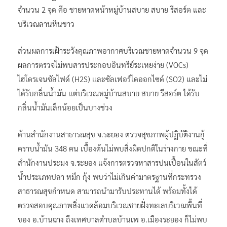
จำนวน 2 จุด คือ ชายหาดหน้าหมู่บ้านสบาย สบาย รีสอร์ต และ
บริเวณลานหินขาว
ส่วนผลการเฝ้าระวังคุณภาพอากาศบริเวณชายหาดจำนวน 9 จุด
ผลการตรวจไม่พบสารประกอบอินทรีย์ระเหยง่าย (VOCs)
ไฮโดรเจนซัลไฟด์ (H2S) และซัลเฟอร์ไดออกไซด์ (SO2) และไม่
ได้รับกลิ่นน้ำมัน แต่บริเวณหมู่บ้านสบาย สบาย รีสอร์ต ได้รับ
กลิ่นน้ำมันเล็กน้อยเป็นบางช่วง
ด้านสำนักงานสาธารณสุข จ.ระยอง ตรวจสุขภาพผู้ปฏิบัติงานกู้
คราบน้ำมัน 348 คน เบื้องต้นไม่พบสิ่งผิดปกติในร่างกาย ขณะที่
สำนักงานประมง จ.ระยอง แจ้งการตรวจหาสารปนเปื้อนในสัตว์
น้ำประเภทปลา หมึก กุ้ง พบว่าไม่เกินค่ามาตรฐานที่กระทรวง
สาธารณสุขกำหนด สามารถนำมารับประทานได้ พร้อมทั้งได้
ตรวจสอบคุณภาพสิ่งแวดล้อมบริเวณชายฝั่งทะเลบริเวณพื้นที่
ของ อ.บ้านฉาง ถึงเทศบาลตำบลบ้านเพ อ.เมืองระยอง ก็ไม่พบ