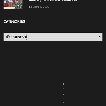
13 มกราคม 2022
CATEGORIES
Categories
T
h
e
R
e