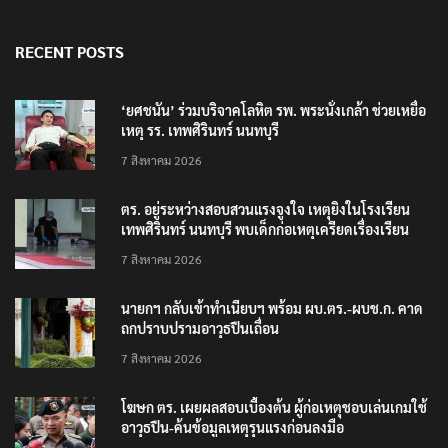
RECENT POSTS
‘ยศชนัน’ ร่วมบริจาคโลหิต รพ. พระนั่งเกล้า ช่วยเหยื่อ
เหตุ รร. เทพศิรินทร์ นนทบุรี
7 สิงหาคม 2026
ตร. อยู่ระหว่างสอบสวนแรงจูงใจ เหตุยิงในโรงเรียน
เทพศิรินทร์ นนทบุรี พบเด็กก่อเหตุเครียดเรื่องเรียน
7 สิงหาคม 2026
นายกฯ กลับเข้าทำเนียบฯ พร้อม ผบ.ตร.-ผบช.ก. คาด
ถกปราบปรามอาวุธปืนเถื่อน
7 สิงหาคม 2026
โฆษก ตร. เผยผลสอบเบื้องต้น ผู้ก่อเหตุชอบเล่นเกมใช้
อาวุธปืน-ค้นข้อมูลเหตุรุนแรงก่อนลงมือ