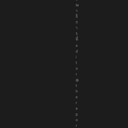
ณ
า
ธิ
ก
า
ร
ที่
e
d
i
t
o
r
@
t
h
e
r
e
p
o
r