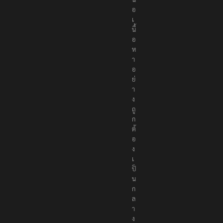
อ
เ
นื้
อ
ห
า
อ
ย่
า
ง
ถู
ก
ต้
อ
ง
เ
ป็
น
ก
ล
า
ง