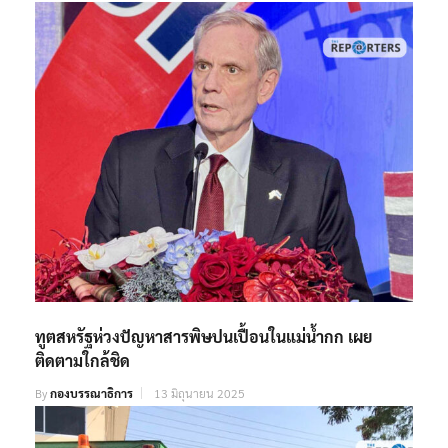
ทูตสหรัฐห่วงปัญหาสารพิษปนเปื้อนในแม่น้ำกก เผย
ติดตามใกล้ชิด
By
กองบรรณาธิการ
13 มิถุนายน 2025