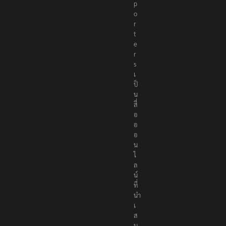
p
o
r
t
e
r
s
เ
ป็
น
สื่
อ
อ
อ
น
ไ
ล
น์
ที่
นำ
เ
ส
น