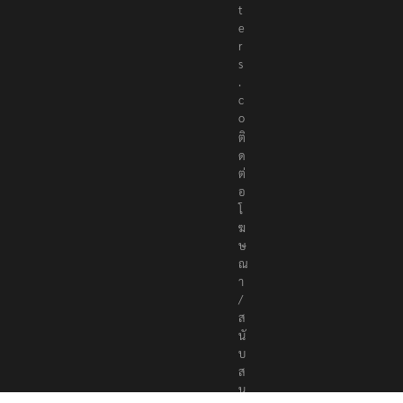
t
e
r
s
.
c
o
ติ
ด
ต่
อ
โ
ฆ
ษ
ณ
า
/
ส
นั
บ
ส
นุ