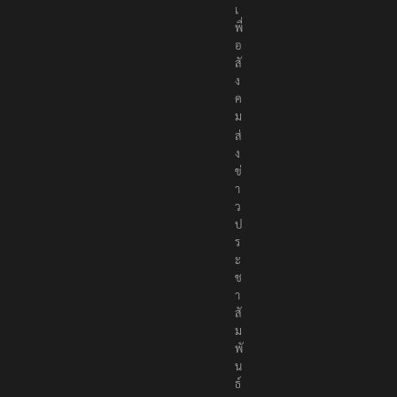
เ
พื่
อ
สั
ง
ค
ม
ส่
ง
ข่
า
ว
ป
ร
ะ
ช
า
สั
ม
พั
น
ธ์