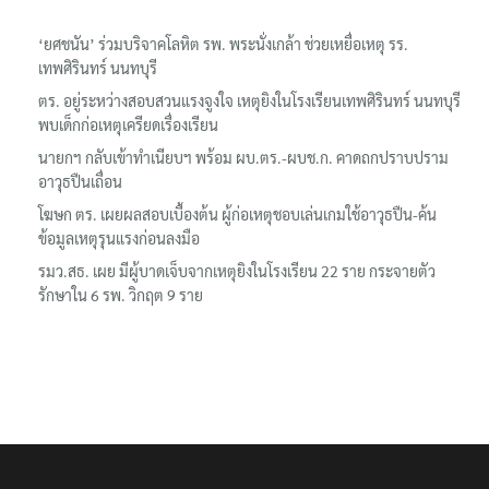
‘ยศชนัน’ ร่วมบริจาคโลหิต รพ. พระนั่งเกล้า ช่วยเหยื่อเหตุ รร.
เทพศิรินทร์ นนทบุรี
ตร. อยู่ระหว่างสอบสวนแรงจูงใจ เหตุยิงในโรงเรียนเทพศิรินทร์ นนทบุรี
พบเด็กก่อเหตุเครียดเรื่องเรียน
นายกฯ กลับเข้าทำเนียบฯ พร้อม ผบ.ตร.-ผบช.ก. คาดถกปราบปราม
อาวุธปืนเถื่อน
โฆษก ตร. เผยผลสอบเบื้องต้น ผู้ก่อเหตุชอบเล่นเกมใช้อาวุธปืน-ค้น
ข้อมูลเหตุรุนแรงก่อนลงมือ
รมว.สธ. เผย มีผู้บาดเจ็บจากเหตุยิงในโรงเรียน 22 ราย กระจายตัว
รักษาใน 6 รพ. วิกฤต 9 ราย