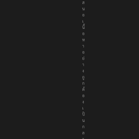
ส
น
อ
เ
นื้
อ
ห
า
อ
ย่
า
ง
ถู
ก
ต้
อ
ง
เ
ป็
น
ก
ล
า