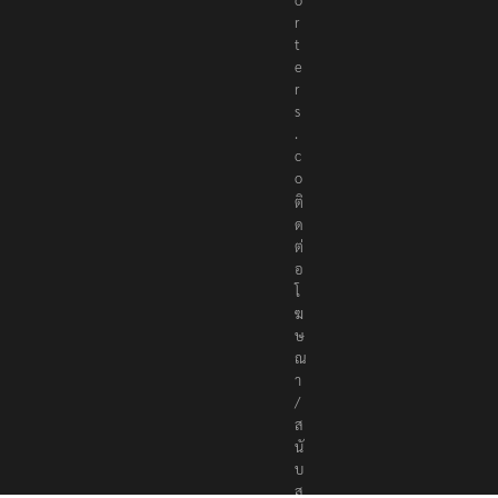
r
t
e
r
s
.
c
o
ติ
ด
ต่
อ
โ
ฆ
ษ
ณ
า
/
ส
นั
บ
ส