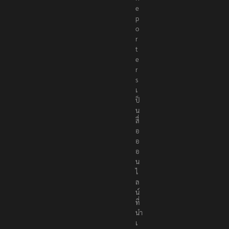
e
p
o
r
t
e
r
s
เ
ป็
น
สื่
อ
อ
อ
น
ไ
ล
น์
ที่
นำ
เ