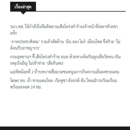
เรื่องล่าสุด
รมว.ทส. ให้กำลังใจทีมติดตามเสือโคร่งทำร้ายเจ้าหน้าที่เขตฯห้วยขา
แข้ง
‘ภาคประชาสังคม’ รวมตัวคัดค้าน ‘มิน ออง ไลง์’ เยือนไทย ขึงป้าย ‘ไม่
ต้อนรับอาชญากร’
กรมอุทยานฯ ชี้ เสือโคร่งทำร้าย จนท.ห้วยขาแข้งเป็นลูกเสือวัยซน เป็น
เหตุบังเอิญ ไม่เข้าข่าย ‘เสือกินคน’
แม่ทัพน้อยที่ 2 ย้ำบทบาทสื่อมวลชนหนุนภารกิจความมั่นคงชายแดน
โฆษก ทบ. ย้ำ ชายแดนไทย–กัมพูชา ยังปกติ ยัน ไทยเฝ้าระวังเตรียม
พร้อมตลอด 24 ชม.