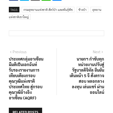
TAGS:
กรมอุทยานแห่งชาติ สัตว์ป่า และพันธุ์พืช
ช้างป่า
อุทยาน
แห่งชาติเขาใหญ่
Previous
Next
ประเทศกลุ่มอาเซียน
นายกฯ กำชับทุก
มีมติเป็นเอกฉันท์
หน่วยงานปรับสู่
รับรองรายงานการ
รัฐบาลดิจิทัล ยืนยัน
เทียบเคียงกรอบ
เดินหน้า 5 จี สั่งตรวจ
คุณวุฒิแห่งชาติ
สอบ หลอกลวง
ประเทศไทย สู่กรอบ
ลงทุน เล่นแชร์ ผ่าน
คุณวุฒิอ้างอิง
ออนไลน์
อาเซียน (AQRF)
RELATED POSTS