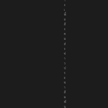
ง
เ
พื่
อ
สั
ง
ค
ม
ส่
ง
ข่
า
ว
ป
ร
ะ
ช
า
สั
ม
พั
น