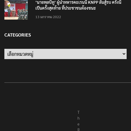
‘นายพลบีทู’ ผู้นำทหารคะเรนนี KNPP ลั่นสู้รบ ครั้งนี้
เป็นครั้งสุดท้าย ที่ประชาชนต้องชนะ
13 มกราคม 2022
CATEGORIES
T
h
e
R