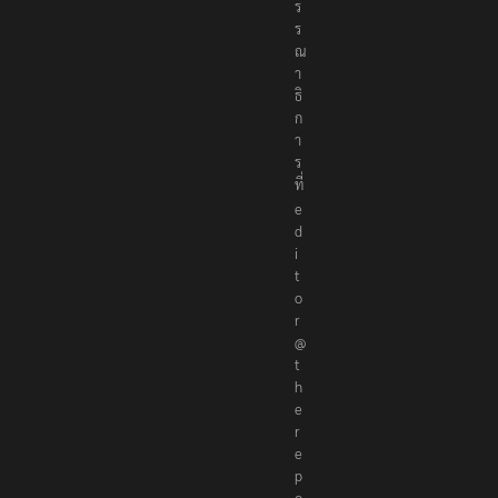
ร
ร
ณ
า
ธิ
ก
า
ร
ที่
e
d
i
t
o
r
@
t
h
e
r
e
p
o