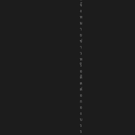
จ้
ง
ห
ม
า
ย
ข่
า
ว
ห
รื
อ
ติ
ด
ต่
อ
ก
อ
ง
บ
ร
ร