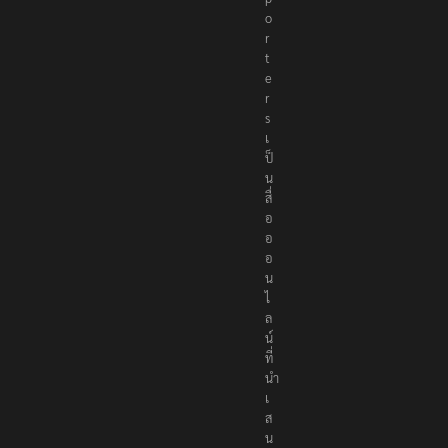
o
r
t
e
r
s
เ
ป็
น
สื่
อ
อ
อ
น
ไ
ล
น์
ที่
นำ
เ
ส
น