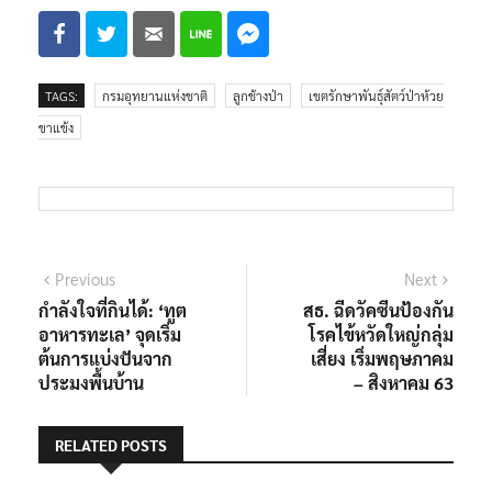
TAGS:
กรมอุทยานแห่งชาติ
ลูกช้างป่า
เขตรักษาพันธุ์สัตว์ป่าห้วย
ขาแข้ง
Previous
Next
กำลังใจที่กินได้: ‘ทูต
สธ. ฉีดวัคซีนป้องกัน
อาหารทะเล’ จุดเริ่ม
โรคไข้หวัดใหญ่กลุ่ม
ต้นการแบ่งปันจาก
เสี่ยง เริ่มพฤษภาคม
ประมงพื้นบ้าน
– สิงหาคม 63
RELATED POSTS