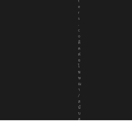
t
e
r
s
.
c
o
ติ
ด
ต่
อ
โ
ฆ
ษ
ณ
า
/
ส
นั
บ
ส
นุ
น