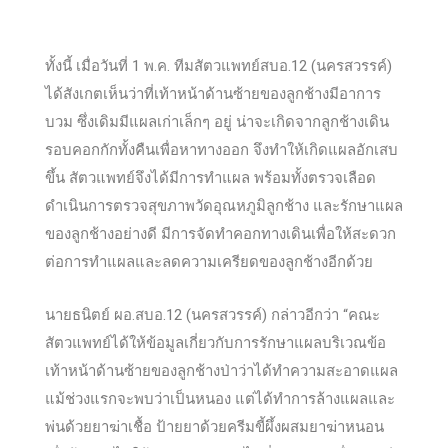
ทั้งนี้ เมื่อวันที่ 1 พ.ค. ทีมสัตวแพทย์สบอ.12 (นครสวรรค์)
ได้สังเกตเห็นว่าที่เท้าหน้าด้านซ้ายของลูกช้างมีอาการ
บวม ซึ่งเดิมมีแผลเก่าเล็กๆ อยู่ น่าจะเกิดจากลูกช้างเดิน
รอบคอกกักทั้งคืนเพื่อหาทางออก จึงทำให้เกิดแผลอักเสบ
ขึ้น สัตวแพทย์จึงได้มีการทำแผล พร้อมทั้งตรวจเลือด
ดำเนินการตรวจสุขภาพวัดอุณหภูมิลูกช้าง และรักษาแผล
ของลูกช้างอย่างดี มีการจัดทำคอกทางเดินเพื่อให้สะดวก
ต่อการทำแผลและลดความเครียดของลูกช้างอีกด้วย
นายธนิตย์ ผอ.สบอ.12 (นครสวรรค์) กล่าวอีกว่า “คณะ
สัตวแพทย์ได้ให้ข้อมูลเกี่ยวกับการรักษาแผลบริเวณข้อ
เท้าหน้าด้านซ้ายของลูกช้างป่าว่าได้ทำความสะอาดแผล
แม้ช่วงแรกจะพบว่าเป็นหนอง แต่ได้ทำการล้างแผลและ
พ่นด้วยยาฆ่าเชื้อ ป้ายยาด้วยครีมขี้ผึ้งผสมยาฆ่าหนอน