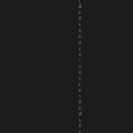
เ
พื่
อ
สั
ง
ค
ม
ส่
ง
ข่
า
ว
ป
ร
ะ
ช
า
สั
ม
พั
น
ธ์
แ