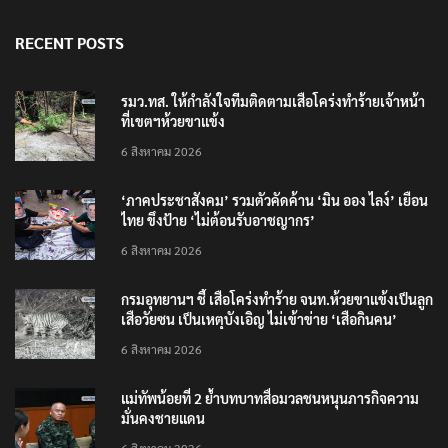
RECENT POSTS
รมว.ทส. ให้กำลังใจทีมติดตามเสือโคร่งทำร้ายเจ้าหน้า
ที่เขตฯห้วยขาแข้ง
6 สิงหาคม 2026
‘ภาคประชาสังคม’ รวมตัวคัดค้าน ‘มิน ออง ไลง์’ เยือน
ไทย ขึงป้าย ‘ไม่ต้อนรับอาชญากร’
6 สิงหาคม 2026
กรมอุทยานฯ ชี้ เสือโคร่งทำร้าย จนท.ห้วยขาแข้งเป็นลูก
เสือวัยซน เป็นเหตุบังเอิญ ไม่เข้าข่าย ‘เสือกินคน’
6 สิงหาคม 2026
แม่ทัพน้อยที่ 2 ย้ำบทบาทสื่อมวลชนหนุนภารกิจความ
มั่นคงชายแดน
6 สิงหาคม 2026