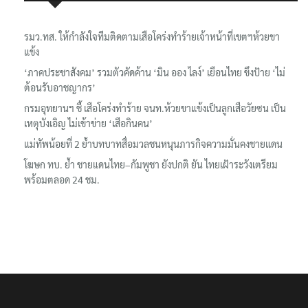
รมว.ทส. ให้กำลังใจทีมติดตามเสือโคร่งทำร้ายเจ้าหน้าที่เขตฯห้วยขา
แข้ง
‘ภาคประชาสังคม’ รวมตัวคัดค้าน ‘มิน ออง ไลง์’ เยือนไทย ขึงป้าย ‘ไม่
ต้อนรับอาชญากร’
กรมอุทยานฯ ชี้ เสือโคร่งทำร้าย จนท.ห้วยขาแข้งเป็นลูกเสือวัยซน เป็น
เหตุบังเอิญ ไม่เข้าข่าย ‘เสือกินคน’
แม่ทัพน้อยที่ 2 ย้ำบทบาทสื่อมวลชนหนุนภารกิจความมั่นคงชายแดน
โฆษก ทบ. ย้ำ ชายแดนไทย–กัมพูชา ยังปกติ ยัน ไทยเฝ้าระวังเตรียม
พร้อมตลอด 24 ชม.