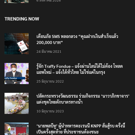
TRENDING NOW
เตือนภัย SMS หลอกลวง “คุณฝากเงินสำเร็จแล้ว
200,000 บาท”
24 มีนาคม 2021
รู้จัก Traffy Fondue – แจ้งผ่านไลน์ได้ไม่ต้อง โหลด
แอพใหม่ – แจ้งได้ทั่วไทย ไม่ใช่แค่ในกรุง
25 มิถุนายน 2022
ปลัดกระทรวงวัฒนธรรม ร่วมกิจกรรม ‘นาวาภิกขาจาร’
แต่งชุดไทยตักบาตรทางน้ำ
10 มิถุนายน 2023
‘นายพลบีทู’ ผู้นำทหารคะเรนนี KNPP ลั่นสู้รบ ครั้งนี้
เป็นครั้งสุดท้าย ที่ประชาชนต้องชนะ