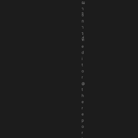
ณ
า
ธิ
ก
า
ร
ที่
e
d
i
t
o
r
@
t
h
e
r
e
p
o
r