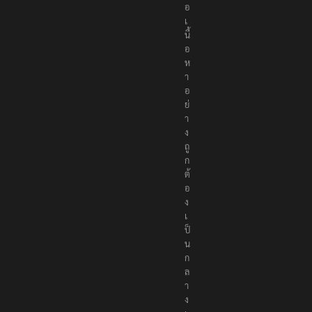
อ
เ
นื้
อ
ห
า
อ
ย่
า
ง
ถู
ก
ต้
อ
ง
เ
ป็
น
ก
ล
า
ง