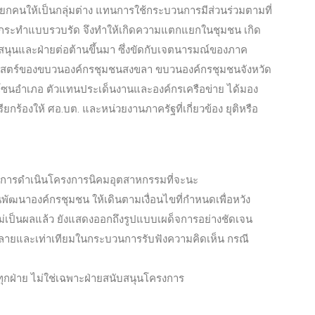
คนให้เป็นกลุ่มต่าง แทนการใช้กระบวนการมีส่วนร่วมตามที่
ะกระทำแบบรวบรัด จึงทำให้เกิดความแตกแยกในชุมชน เกิด
สนุนและฝ่ายต่อต้านขึ้นมา ซึ่งขัดกับเจตนารมณ์ของภาค
าสตร์ของขบวนองค์กรชุมชนสงขลา ขบวนองค์กรชุมชนจังหวัด
ซนอำเภอ ตัวแทนประเด็นงานและองค์กรเครือข่าย ได้มอง
ียกร้องให้ ศอ.บต. และหน่วยงานภาครัฐที่เกี่ยวข้อง ยุติหรือ
งในการดำเนินโครงการนิคมอุตสาหกรรมที่จะนะ
ัฒนาองค์กรชุมชน ให้เดินตามเงื่อนไขที่กำหนดเพื่อหวัง
่เป็นผลแล้ว ยังแสดงออกถึงรูปแบบเผด็จการอย่างชัดเจน
หลายและเท่าเทียมในกระบวนการรับฟังความคิดเห็น กรณี
บทุกฝ่าย ไม่ใช่เฉพาะฝ่ายสนับสนุนโครงการ