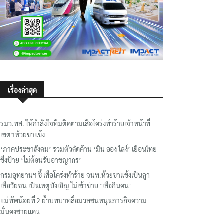
เรื่องล่าสุด
รมว.ทส. ให้กำลังใจทีมติดตามเสือโคร่งทำร้ายเจ้าหน้าที่
เขตฯห้วยขาแข้ง
‘ภาคประชาสังคม’ รวมตัวคัดค้าน ‘มิน ออง ไลง์’ เยือนไทย
ขึงป้าย ‘ไม่ต้อนรับอาชญากร’
กรมอุทยานฯ ชี้ เสือโคร่งทำร้าย จนท.ห้วยขาแข้งเป็นลูก
เสือวัยซน เป็นเหตุบังเอิญ ไม่เข้าข่าย ‘เสือกินคน’
แม่ทัพน้อยที่ 2 ย้ำบทบาทสื่อมวลชนหนุนภารกิจความ
มั่นคงชายแดน