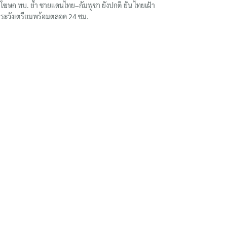
โฆษก ทบ. ย้ำ ชายแดนไทย–กัมพูชา ยังปกติ ยัน ไทยเฝ้า
ระวังเตรียมพร้อมตลอด 24 ชม.