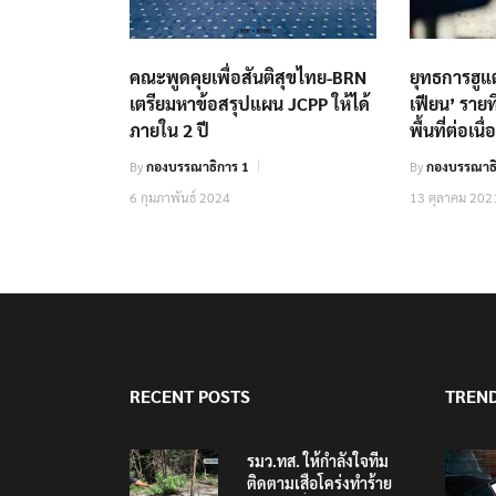
คณะพูดคุยเพื่อสันติสุขไทย-BRN
ยุทธการฮูแ
เตรียมหาข้อสรุปแผน JCPP ให้ได้
เฟียน’ รายที
ภายใน 2 ปี
พื้นที่ต่อเนื่
By
กองบรรณาธิการ 1
By
กองบรรณาธิ
6 กุมภาพันธ์ 2024
13 ตุลาคม 202
RECENT POSTS
TREN
รมว.ทส. ให้กำลังใจทีม
ติดตามเสือโคร่งทำร้าย