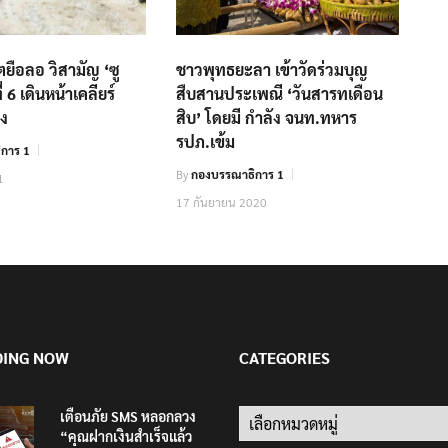
ตยือลอ วิสามัญ ‘ซู
ชาวพุทธยะลา เข้าวัดร่วมบุญ
่ 6 เดินหน้าเคลียร์
สืบสานประเพณี ‘วันสารทเดือน
อง
สิบ’ โดยมี กำลัง จนท.ทหาร
รปภ.เข้ม
การ 1
By
กองบรรณาธิการ 1
1
17 กันยายน 2020
DING NOW
CATEGORIES
เตือนภัย SMS หลอกลวง
“คุณฝากเงินสำเร็จแล้ว