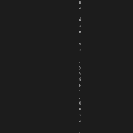
น
อ
เ
นื้
อ
ห
า
อ
ย่
า
ง
ถู
ก
ต้
อ
ง
เ
ป็
น
ก
ล
า
ง