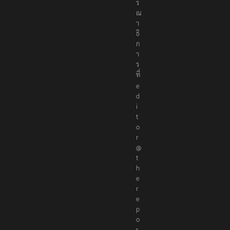
ร
ณ
า
ธิ
ก
า
ร
ที่
e
d
i
t
o
r
@
t
h
e
r
e
p
o
r