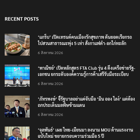
RECENT POSTS
‘แกร็บ’ เปิดเทรนด์คนเมืองรักสุขภาพ ดันยอดเรียกรถ
ไปสวนสาธารณะพุ่ง 5 เท่า สั่งกาแฟดำ-อกไก่ทะลัก
6 สิงหาคม 2026
‘พาณิชย์’ เปิดหลักสูตร FTA Club รุ่น 4 ดึงเครือข่ายรัฐ-
เอกชน ยกระดับองค์ความรู้การค้าเสรีรับมือระเบียบ
โลกใหม่
6 สิงหาคม 2026
‘ภัทรพงษ์’ จี้รัฐบาลอย่าแค่จับมือ ‘มิน ออง ไลง์’ แต่ต้อง
ถกประเด็นมลพิษข้ามแดน
6 สิงหาคม 2026
‘จุลพันธ์’ เผย ไทย-เมียนมา ลงนาม MOU ด้านแรงงาน
ฉบับใหม่ ขยายกรอบความร่วมมือ 5 ปี