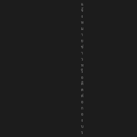
แ
จ้
ง
ห
ม
า
ย
ข่
า
ว
ห
รื
อ
ติ
ด
ต่
อ
ก
อ
ง
บ
ร