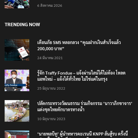
6 สิงหาคม 2026
TRENDING NOW
เตือนภัย SMS หลอกลวง “คุณฝากเงินสำเร็จแล้ว
200,000 บาท”
24 มีนาคม 2021
รู้จัก Traffy Fondue – แจ้งผ่านไลน์ได้ไม่ต้อง โหลด
แอพใหม่ – แจ้งได้ทั่วไทย ไม่ใช่แค่ในกรุง
25 มิถุนายน 2022
ปลัดกระทรวงวัฒนธรรม ร่วมกิจกรรม ‘นาวาภิกขาจาร’
แต่งชุดไทยตักบาตรทางน้ำ
10 มิถุนายน 2023
‘นายพลบีทู’ ผู้นำทหารคะเรนนี KNPP ลั่นสู้รบ ครั้งนี้