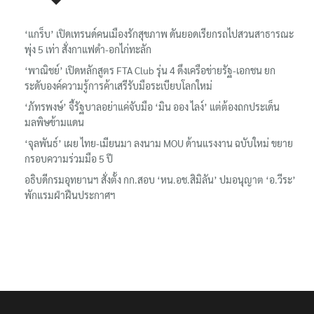
‘แกร็บ’ เปิดเทรนด์คนเมืองรักสุขภาพ ดันยอดเรียกรถไปสวนสาธารณะ
พุ่ง 5 เท่า สั่งกาแฟดำ-อกไก่ทะลัก
‘พาณิชย์’ เปิดหลักสูตร FTA Club รุ่น 4 ดึงเครือข่ายรัฐ-เอกชน ยก
ระดับองค์ความรู้การค้าเสรีรับมือระเบียบโลกใหม่
‘ภัทรพงษ์’ จี้รัฐบาลอย่าแค่จับมือ ‘มิน ออง ไลง์’ แต่ต้องถกประเด็น
มลพิษข้ามแดน
‘จุลพันธ์’ เผย ไทย-เมียนมา ลงนาม MOU ด้านแรงงาน ฉบับใหม่ ขยาย
กรอบความร่วมมือ 5 ปี
อธิบดีกรมอุทยานฯ​ สั่งตั้ง กก.สอบ ‘หน.อช.สิมิลัน’ ปมอนุญาต ‘อ.วีระ’
พักแรมฝ่าฝืนประกาศฯ