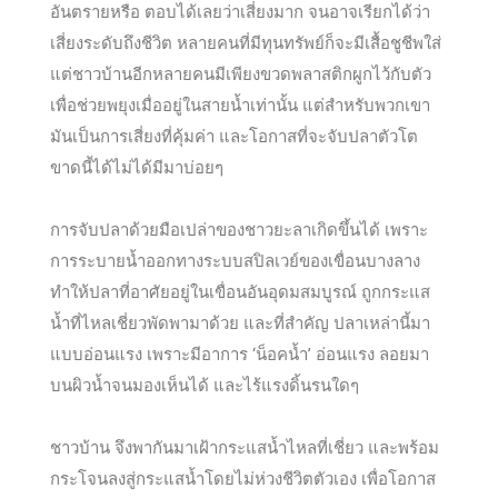
อันตรายหรือ ตอบได้เลยว่าเสี่ยงมาก จนอาจเรียกได้ว่า
เสี่ยงระดับถึงชีวิต หลายคนที่มีทุนทรัพย์ก็จะมีเสื้อชูชีพใส่
แต่ชาวบ้านอีกหลายคนมีเพียงขวดพลาสติกผูกไว้กับตัว
เพื่อช่วยพยุงเมื่ออยู่ในสายน้ำเท่านั้น แต่สำหรับพวกเขา
มันเป็นการเสี่ยงที่คุ้มค่า และโอกาสที่จะจับปลาตัวโต
ขาดนี้ได้ไม่ได้มีมาบ่อยๆ
การจับปลาด้วยมือเปล่าของชาวยะลาเกิดขึ้นได้ เพราะ
การระบายน้ำออกทางระบบสปิลเวย์ของเขื่อนบางลาง
ทำให้ปลาที่อาศัยอยู่ในเขื่อนอันอุดมสมบูรณ์ ถูกกระแส
น้ำที่ไหลเชี่ยวพัดพามาด้วย และที่สำคัญ ปลาเหล่านี้มา
แบบอ่อนแรง เพราะมีอาการ ‘น็อคน้ำ’ อ่อนแรง ลอยมา
บนผิวน้ำจนมองเห็นได้ และไร้แรงดิ้นรนใดๆ
ชาวบ้าน จึงพากันมาเฝ้ากระแสน้ำไหลที่เชี่ยว และพร้อม
กระโจนลงสู่กระแสน้ำโดยไม่ห่วงชีวิตตัวเอง เพื่อโอกาส