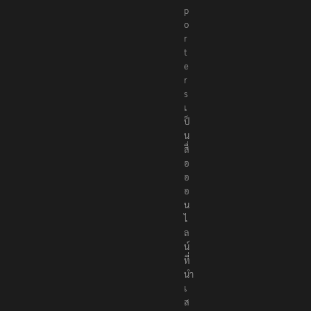
p
o
r
t
e
r
s
เ
ป็
น
สื่
อ
อ
อ
น
ไ
ล
น์
ที่
นำ
เ
ส