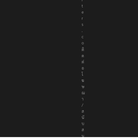
t
e
r
s
.
c
o
ติ
ด
ต่
อ
โ
ฆ
ษ
ณ
า
/
ส
นั
บ
ส
นุ