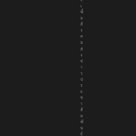
เ
พื่
อ
สั
ง
ค
ม
ส่
ง
ข่
า
ว
ป
ร
ะ
ช
า
สั
ม
พั
น
ธ์