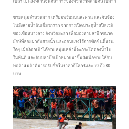
เปล่า เป็นสิ่งที่เกินจินตนาการของพวกเราหลายคนไปมาก
ชายหนุ่มจำนวนมาก เตรียมพร้อมบนสะพาน และจับจ้อง
ไปยังสายน้ำอันเชี่ยวกราก จากการเปิดประตูน้ำสปิลเวย์
ของเขื่อนบางลาง จังหวัดยะลา เพื่อมองหาปลาบึกขนาด
ยักษ์ที่ลอยมากับสายน้ำ และอ่อนแรงไร้การขัดขืนดิ้นรน
ใดๆ เมื่อล็อกเป้าได้ชายหนุ่มเหล่านี้จะกระโดดลงน้ำไป
ในทันที และจับปลาบึกเป้าหมายมาขึ้นฝั่งเพื่อขายให้กับ
พ่อค้าแม่ค้าที่มารอรับซื้อในราคากิโลกรัมละ 70 ถึง 80
บาท