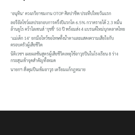
เรื่องล่าสุด
‘อนุทิน’ ควงภริยาชมงาน OTOP ศิลปาชีพ ประทีปไทยวันแรก
ลอรีอัลโชว์ผลประกอบการครึ่งปีแรกโต 6.5% กวาดรายได้ 2.3 หมื่น
ล้านยูโร คว้าไลเซนส์ ‘กุชชี่’ 50 ปี พร้อมส่ง 4 แบรนด์ใหม่บุกตลาดไทย
‘แม่เด็ก 14’ ยกมือไหว้ขอโทษทั้งน้ำตาและแสดงความเสียใจกับ
ครอบครัวผู้เสียชีวิต
นิติเวชฯ เผยผลชันสูตรผู้เสียชีวิตเหตุใช้อาวุธปืนในโรงเรียน 8 ร่าง
กระสุนเข้าจุดสำคัญทั้งหมด
นายกฯ สั่งคุมปืนเข้มอาวุธ เตรียมแก้กฎหมาย