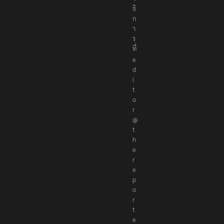
ณ
า
ธิ
ก
า
ร
ที่
e
d
i
t
o
r
@
t
h
e
r
e
p
o
r