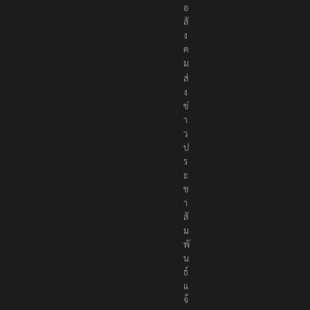
เ
พื่
อ
สั
ง
ค
ม
ส่
ง
ข่
า
ว
ป
ร
ะ
ช
า
สั
ม
พั
น
ธ์