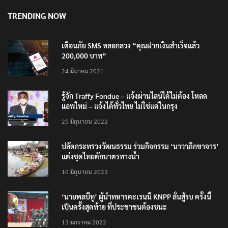
8 สิงหาคม 2026
TRENDING NOW
เตือนภัย SMS หลอกลวง “คุณฝากเงินสำเร็จแล้ว
200,000 บาท”
24 มีนาคม 2021
รู้จัก Traffy Fondue – แจ้งผ่านไลน์ได้ไม่ต้อง โหลด
แอพใหม่ – แจ้งได้ทั่วไทย ไม่ใช่แค่ในกรุง
25 มิถุนายน 2022
ปลัดกระทรวงวัฒนธรรม ร่วมกิจกรรม ‘นาวาภิกขาจาร’
แต่งชุดไทยตักบาตรทางน้ำ
10 มิถุนายน 2023
‘นายพลบีทู’ ผู้นำทหารคะเรนนี KNPP ลั่นสู้รบ ครั้งนี้