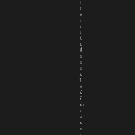
p
o
r
t
e
r
s
เ
ป็
น
สื่
อ
อ
อ
น
ไ
ล
น์
ที่
นำ
เ
ส