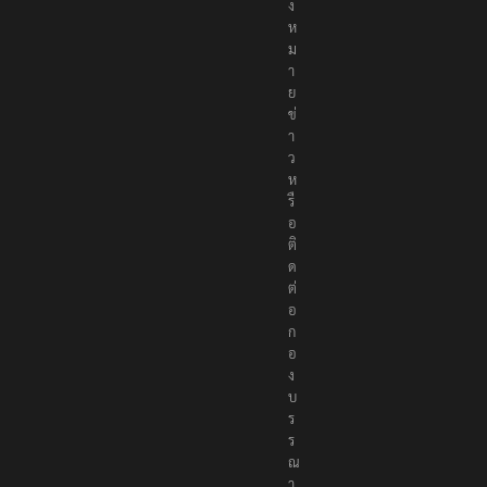
แ
จ้
ง
ห
ม
า
ย
ข่
า
ว
ห
รื
อ
ติ
ด
ต่
อ
ก
อ
ง
บ
ร
ร