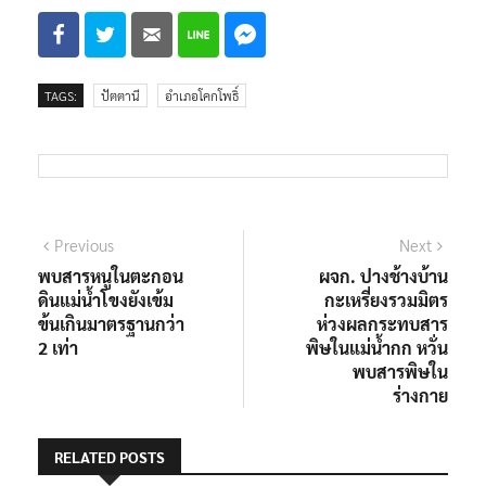
พี่น้องประชาชนในพื้นที่
TAGS:
ปัตตานี
อำเภอโคกโพธิ์
แนะแนว
Previous
Next
Previous
Next
post:
post:
พบสารหนูในตะกอน
ผจก. ปางช้างบ้าน
เรื่อง
ดินแม่น้ำโขงยังเข้ม
กะเหรี่ยงรวมมิตร
ข้นเกินมาตรฐานกว่า
ห่วงผลกระทบสาร
2 เท่า
พิษในแม่น้ำกก หวั่น
พบสารพิษใน
ร่างกาย