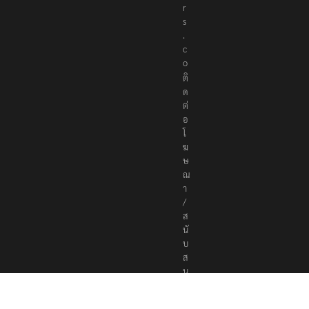
t
e
r
s
.
c
o
ติ
ด
ต่
อ
โ
ฆ
ษ
ณ
า
/
ส
นั
บ
ส
นุ