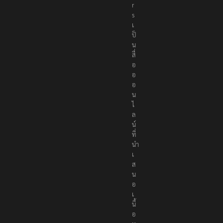
r
s
เ
ป็
น
สื่
อ
อ
อ
น
ไ
ล
น์
ที่
นำ
เ
ส
น
อ
เ
นื้
อ