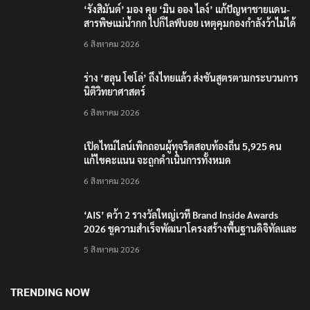
‘รังสิมันต์’ มอง คุย ‘มิน ออง ไลง์’ แก้ปัญหาชายแดน-
สารพิษแม่น้ำกก ไปก็ไลฟ์บอย เหตุคุมกองกำลังว้าไม่ได้
6 สิงหาคม 2026
ร่าง ‘ฮลุน โซโล่’ ถึงไทยแล้ว ส่งชันสูตรตามกระบวนการ
นิติวิทยาศาสตร์
6 สิงหาคม 2026
เปิดไทม์ไลน์เพิกถอนผู้ทุจริตสอบท้องถิ่น 5,925 คน
แก้ไขคะแนน จะถูกดำเนินการทั้งหมด
6 สิงหาคม 2026
‘AIS’ คว้า 2 รางวัลใหญ่เวที Brand Inside Awards
2026 ชูความสำเร็จพัฒนาโครงสร้างพื้นฐานดิจิทัลและ
บุคลากรยุค AI
5 สิงหาคม 2026
TRENDING NOW