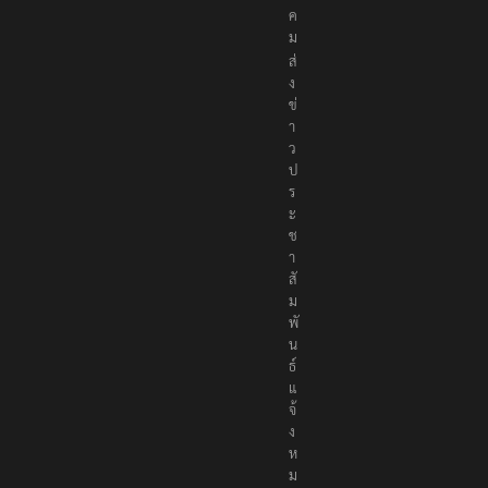
ค
ม
ส่
ง
ข่
า
ว
ป
ร
ะ
ช
า
สั
ม
พั
น
ธ์
แ
จ้
ง
ห
ม