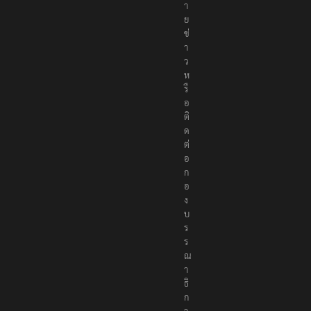
า
ย
ข่
า
ว
ห
รื
อ
ติ
ด
ต่
อ
ก
อ
ง
บ
ร
ร
ณ
า
ธิ
ก
า