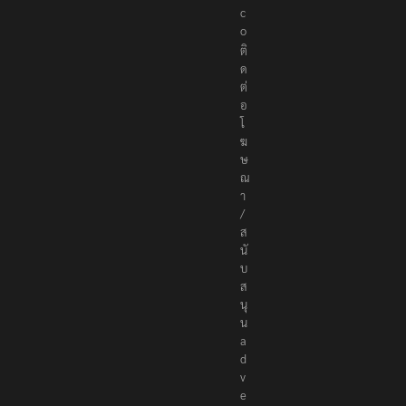
c
o
ติ
ด
ต่
อ
โ
ฆ
ษ
ณ
า
/
ส
นั
บ
ส
นุ
น
a
d
v
e