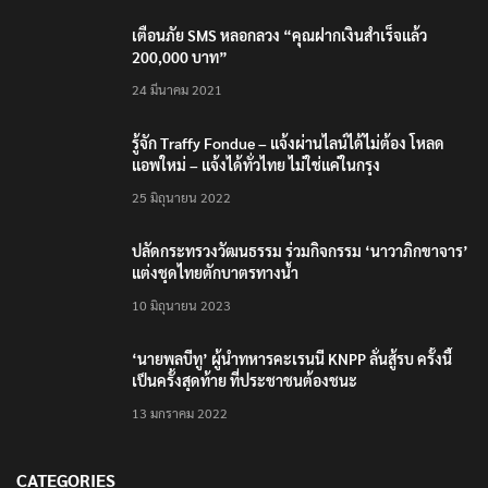
เตือนภัย SMS หลอกลวง “คุณฝากเงินสำเร็จแล้ว
200,000 บาท”
24 มีนาคม 2021
รู้จัก Traffy Fondue – แจ้งผ่านไลน์ได้ไม่ต้อง โหลด
แอพใหม่ – แจ้งได้ทั่วไทย ไม่ใช่แค่ในกรุง
25 มิถุนายน 2022
ปลัดกระทรวงวัฒนธรรม ร่วมกิจกรรม ‘นาวาภิกขาจาร’
แต่งชุดไทยตักบาตรทางน้ำ
10 มิถุนายน 2023
‘นายพลบีทู’ ผู้นำทหารคะเรนนี KNPP ลั่นสู้รบ ครั้งนี้
เป็นครั้งสุดท้าย ที่ประชาชนต้องชนะ
13 มกราคม 2022
CATEGORIES