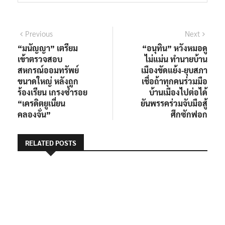
Previous
Next
“มนัญญา” เตรียม
“อนุทิน” หวังหมอดู
เข้าตรวจสอบ
ไม่แม่น ทำนายบ้าน
สหกรณ์ออมทรัพย์
เมืองขัดแย้ง-ยุบสภา
ขนาดใหญ่ หลังถูก
เชื่อถ้าทุกคนร่วมมือ
ร้องเรียน เกรงซ้ำรอย
บ้านเมืองไปต่อได้
“เครดิตยูเนี่ยน
ยันพรรคร่วมจับมือสู้
คลองจั่น”
ศึกซักฟอก
RELATED POSTS