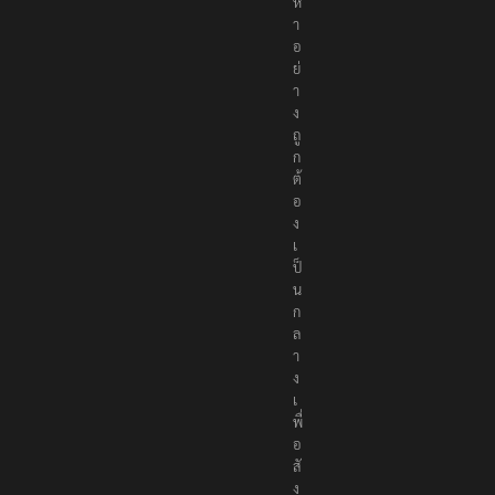
ห
า
อ
ย่
า
ง
ถู
ก
ต้
อ
ง
เ
ป็
น
ก
ล
า
ง
เ
พื่
อ
สั
ง