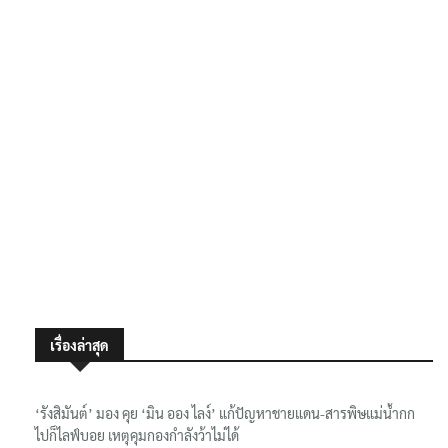
เรื่องล่าสุด
‘รังสิมันต์’ มอง คุย ‘มิน ออง ไลง์’ แก้ปัญหาชายแดน-สารพิษแม่น้ำกก
ไปก็ไลฟ์บอย เหตุคุมกองกำลังว้าไม่ได้