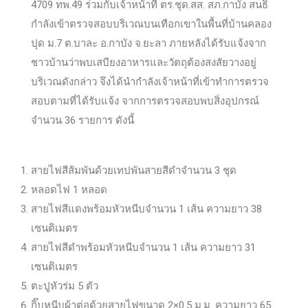
4709 ทพ.49 ร่วมกับเจ้าหน้าที่ ตร.ชุด.สส. สภ.กาบัง สนธิ
กำลังเข้าตรวจสอบบริเวณบนเทือกเขาในพื้นที่บ้านคลอง
ปุด ม.7 ต.บาละ อ.กาบัง จ.ยะลา ภายหลังได้รับแจ้งจาก
ชาวบ้านว่าพบเสบียงอาหารและวัตถุต้องสงสัยวางอยู่
บริเวณดังกล่าว จึงได้นำกำลังเจ้าหน้าที่เข้าทำการตรวจ
สอบตามที่ได้รับแจ้ง จากการตรวจสอบพบสิ่งอุปกรณ์
จำนวน 3
6 รายการ ดังนี้
สายไฟสีส้มพันด้วยเทปพันสายสีดำจำนวน 3 ชุด
หลอดไฟ 1 หลอด
สายไฟสีแดงพร้อมหัวหนีบจำนวน 1 เส้น ความยาว 38
เซนติเมตร
สายไฟสีดำพร้อมหัวหนีบจำนวน 1 เส้น ความยาว 31
เซนติเมตร
ตะปูหัวร่ม 5 ตัว
กิ๊บหนีบผ้าต่อด้วยสายไฟขนาด 2×0.5 ม.ม. ความยาว 65