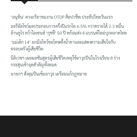
‘อนุทิน’ ควงภริยาชมงาน OTOP ศิลปาชีพ ประทีปไทยวันแรก
ลอรีอัลโชว์ผลประกอบการครึ่งปีแรกโต 6.5% กวาดรายได้ 2.3 หมื่น
ล้านยูโร คว้าไลเซนส์ ‘กุชชี่’ 50 ปี พร้อมส่ง 4 แบรนด์ใหม่บุกตลาดไทย
‘แม่เด็ก 14’ ยกมือไหว้ขอโทษทั้งน้ำตาและแสดงความเสียใจกับ
ครอบครัวผู้เสียชีวิต
นิติเวชฯ เผยผลชันสูตรผู้เสียชีวิตเหตุใช้อาวุธปืนในโรงเรียน 8 ร่าง
กระสุนเข้าจุดสำคัญทั้งหมด
นายกฯ สั่งคุมปืนเข้มอาวุธ เตรียมแก้กฎหมาย