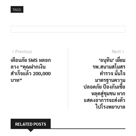
TAGS:
แนะแนว
Previous
Next
Previous
Next
post:
post:
เตือนภัย SMS หลอก
‘อนุทิน’ เยี่ยม
เรื่อง
ลวง “คุณฝากเงิน
รพ.สนามสโมสร
สำเร็จแล้ว 200,000
ตำรวจ มั่นใจ
บาท”
มาตรฐานความ
ปลอดภัย ป้องกันเชื้อ
หลุดสู่ชุมชน หาก
แสดงอาการจะส่งตัว
ไปโรงพยาบาล
RELATED POSTS