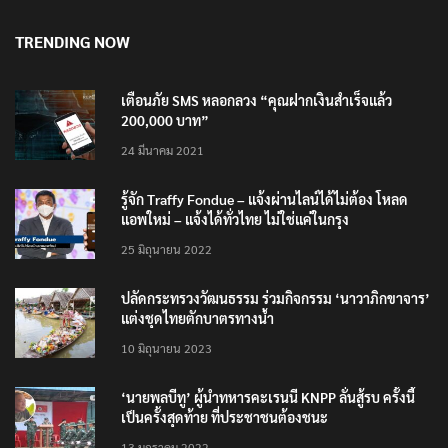
TRENDING NOW
เตือนภัย SMS หลอกลวง “คุณฝากเงินสำเร็จแล้ว
200,000 บาท”
24 มีนาคม 2021
รู้จัก Traffy Fondue – แจ้งผ่านไลน์ได้ไม่ต้อง โหลด
แอพใหม่ – แจ้งได้ทั่วไทย ไม่ใช่แค่ในกรุง
25 มิถุนายน 2022
ปลัดกระทรวงวัฒนธรรม ร่วมกิจกรรม ‘นาวาภิกขาจาร’
แต่งชุดไทยตักบาตรทางน้ำ
10 มิถุนายน 2023
‘นายพลบีทู’ ผู้นำทหารคะเรนนี KNPP ลั่นสู้รบ ครั้งนี้
เป็นครั้งสุดท้าย ที่ประชาชนต้องชนะ
13 มกราคม 2022