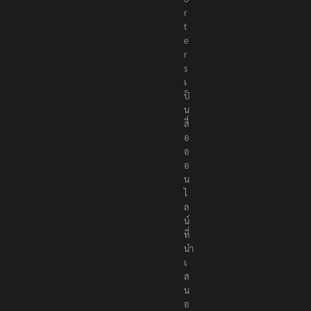
r
t
e
r
s
เ
ป็
น
สื่
อ
อ
อ
น
ไ
ล
น์
ที่
นำ
เ
ส
น
อ