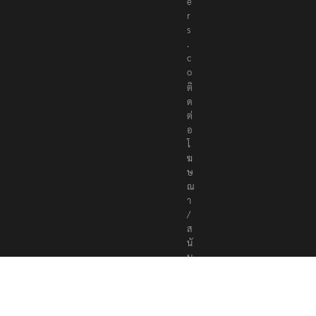
e
r
s
.
c
o
ติ
ด
ต่
อ
โ
ฆ
ษ
ณ
า
/
ส
นั
บ
ส
นุ
น
a