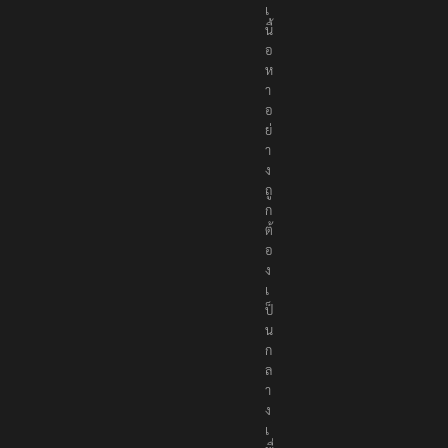
เ
นื้
อ
ห
า
อ
ย่
า
ง
ถู
ก
ต้
อ
ง
เ
ป็
น
ก
ล
า
ง
เ