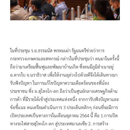
ในที่ประชุม ร.อ.ธรรมนัส พรหมเผ่า รัฐมนตรีช่วยว่าการ
กระทรวงเกษตรและสหกรณ์ กล่าวในที่ประชุมว่า ตนมาในครั้งนี้
ถือว่ามาเตรียมฟื้นฟูและพัฒนาบ้านเกิด ซึ่งตนมีภูมิลำเนาอยู่
อ.ตากใบ จ.นราธิวาส เพื่อให้งานลุล่วงไปด้วยดีจึงได้เดินทางมา
รับฟังปัญหา ในการแก้ไขปัญหาความเดือดร้อนของพี่น้อง
ประชาชน ซึ่ง อ.สุไหงโก-ลก ถือว่าเป็นศูนย์กลางเศรษฐกิจด้าน
การค้า ที่มีรายได้เข้าสู่ประเทศแห่งหนึ่ง จากการับฟังปัญหาและ
ข้อชี้แนะ ตนเตรียมดำเนินการ 3 ประเด็นหลักๆ ก่อนที่จะมีการ
เปิดประเทศเป็นทางการในเดือนตุลาคม 2564 นี้ คือ 1.การเปิด
ทางรถไฟสายสุไหงโก-ลก สู่ประเทศมาเลเซีย 2. การสร้าง