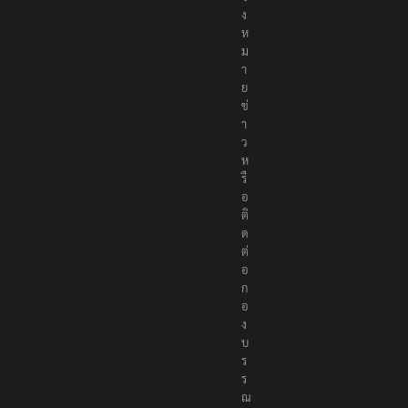
ง
ห
ม
า
ย
ข่
า
ว
ห
รื
อ
ติ
ด
ต่
อ
ก
อ
ง
บ
ร
ร
ณ