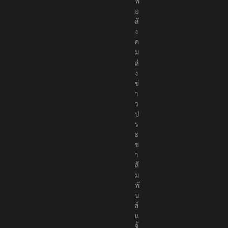
พื่
อ
สั
ง
ค
ม
ส่
ง
ข่
า
ว
ป
ร
ะ
ช
า
สั
ม
พั
น
ธ์
แ
จ้