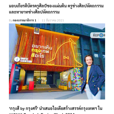
มอบเกียรติบัตรครูศิลป์ของแผ่นดิน ครูช่างศิลปหัตถกรรม
และทายาทช่างศิลปหัตถกรรม
By
กองบรรณาธิการ 1
11 ธันวาคม 2021
‘กรุงสี by กรุงศรี’ นำเสนอไอเดียสร้างสรรค์กรุงเทพฯ ใน