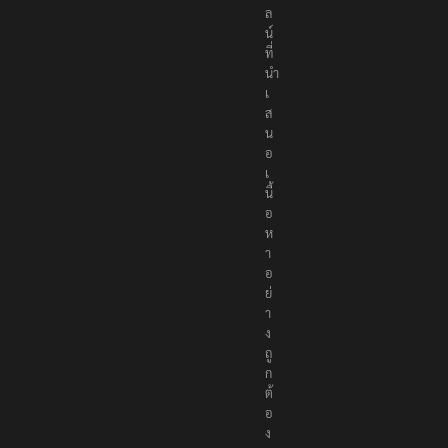
ล
น์
ที่
นำ
เ
ส
น
อ
เ
นื้
อ
ห
า
อ
ย่
า
ง
ถู
ก
ต้
อ
ง