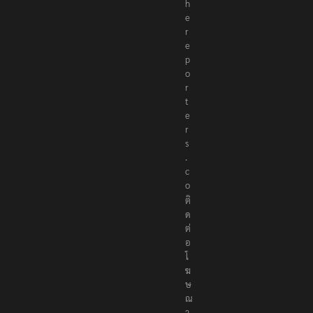
h
e
r
e
p
o
r
t
e
r
s
.
c
o
ติ
ด
ต่
อ
โ
ฆ
ษ
ณ
า