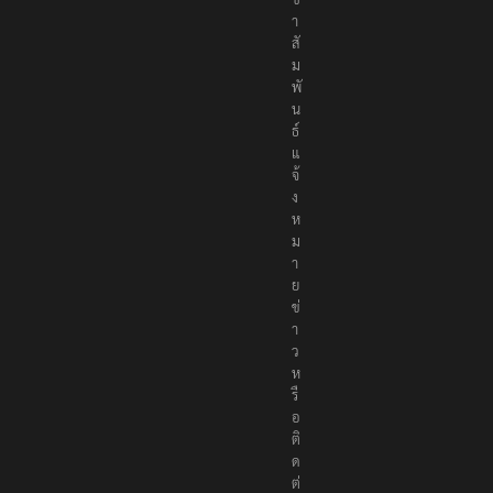
า
สั
ม
พั
น
ธ์
แ
จ้
ง
ห
ม
า
ย
ข่
า
ว
ห
รื
อ
ติ
ด
ต่