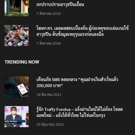
ถกปราบปรามอาวุธปืนเถื่อน
7 สิงหาคม 2026
โฆษก ตร. เผยผลสอบเบื้องต้น ผู้ก่อเหตุชอบเล่นเกมใช้
อาวุธปืน-ค้นข้อมูลเหตุรุนแรงก่อนลงมือ
7 สิงหาคม 2026
TRENDING NOW
เตือนภัย SMS หลอกลวง “คุณฝากเงินสำเร็จแล้ว
200,000 บาท”
24 มีนาคม 2021
รู้จัก Traffy Fondue – แจ้งผ่านไลน์ได้ไม่ต้อง โหลด
แอพใหม่ – แจ้งได้ทั่วไทย ไม่ใช่แค่ในกรุง
25 มิถุนายน 2022