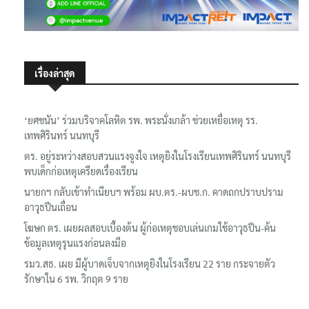
เรื่องล่าสุด
‘ยศชนัน’ ร่วมบริจาคโลหิต รพ. พระนั่งเกล้า ช่วยเหยื่อเหตุ รร.
เทพศิรินทร์ นนทบุรี
ตร. อยู่ระหว่างสอบสวนแรงจูงใจ เหตุยิงในโรงเรียนเทพศิรินทร์ นนทบุรี
พบเด็กก่อเหตุเครียดเรื่องเรียน
นายกฯ กลับเข้าทำเนียบฯ พร้อม ผบ.ตร.-ผบช.ก. คาดถกปราบปราม
อาวุธปืนเถื่อน
โฆษก ตร. เผยผลสอบเบื้องต้น ผู้ก่อเหตุชอบเล่นเกมใช้อาวุธปืน-ค้น
ข้อมูลเหตุรุนแรงก่อนลงมือ
รมว.สธ. เผย มีผู้บาดเจ็บจากเหตุยิงในโรงเรียน 22 ราย กระจายตัว
รักษาใน 6 รพ. วิกฤต 9 ราย