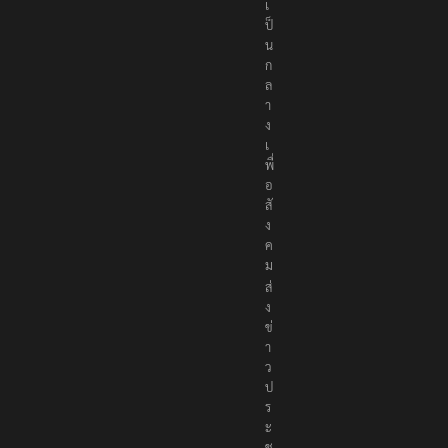
เ
ป็
น
ก
ล
า
ง
เ
พื่
อ
สั
ง
ค
ม
ส่
ง
ข่
า
ว
ป
ร
ะ
ช