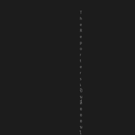
T
h
e
R
e
p
o
r
t
e
r
s
เ
ป็
น
สื่
อ
อ
อ
น
ไ