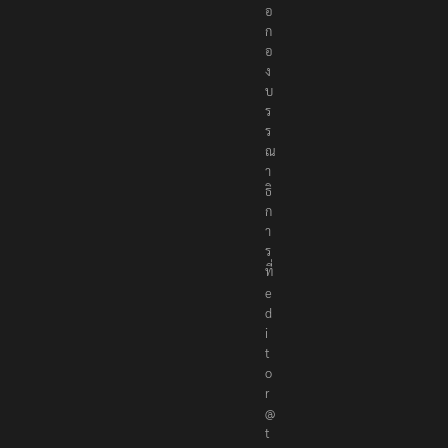
อ
ก
อ
ง
บ
ร
ร
ณ
า
ธิ
ก
า
ร
ที่
e
d
i
t
o
r
@
t