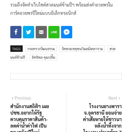
รวมถึงจัดทำเว็บไซต์สวดมนต์ข้ามปีฯ พร้อมส่งคำอวยพรใน
การ์ดอวยพรปีใหม่แบบอิเล็กทรอนิกส์
TAGS:
กระทรวงวัฒนธรรม
วัดพระเชตุพนวิมลมังคลาราม
สวด
มนต์ข้ามปี
อิทธิพล คุณปลื้ม
แนะแนว
Previous
Next
Previous
Next
post:
post:
สำนักงานสถิติฯ เผย
โรงงานยางพารา
เรื่อง
ปชช.อยากให้รัฐ
จ.อุดรธานี ยอมจ่าย
ควบคุมราคาสินค้า-
ค่าเสียหายให้ชาวนา
ลดค่าน้ำค่าไฟ เป็น
หลังน้ำทิ้งจาก