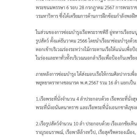
พระชนมพรรษา 6 รอบ 28 กรกฎาคม 2567 การพระราชพิ
วรมหาวิหาร ซึ่งได้เตรียมการด้านการฝึกซ้อมกำลังพลฝี
ในส่วนของการซ่อมบำรุงเรือพระราชพิธี อู่ทหารเรือธนบุ
รูปสัตว์ ตั้งแต่ธันวาคม 2566 โดยนำเรือมาซ่อมบำรุงด้
ตอกเข้าบริเวณร่องระหว่างไม้กระดานเรือให้แน่นเพื่อป้อ
ในร่องและทาทั่วทั้งบริเวณนอกลำเรือเพื่อป้องกันเพรียงกิ
ภายหลังการซ่อมบำรุง ได้ส่งมอบเรือให้กรมศิลปากรเพื
พยุหยาตราทางชลมารค พ.ศ.2567 รวม 16 ลำ แยกเป็น
1.เรือพระที่นั่งจำนวน 4 ลำประกอบด้วย เรือพระที่นั่งสุ
พระที่นั่งอนันตนาคราช และเรือพระที่นั่งเอนกชาติภุชงค
2.เรือรูปสัตว์จำนวน 10 ลำ ประกอบด้วย เรือเอกชัยเหิน
ราญรอนราพณ์, เรือพาลีล้างทวีป, เรือสุครีพครองเมือง, เร