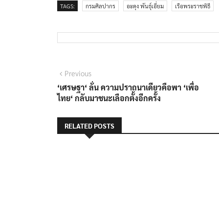
TAGS:
กรมศิลปากร
อะดุง พันธุ์เอี่ยม
เรือพระราชพิธี
แนะแนว
Previous
Previous
post:
‘เศรษฐา‘ ลั่น ความปราถนาเดียวคือพา ‘เพื่อ
เรื่อง
ไทย‘ กลับมาชนะเลือกตั้งอีกครั้ง
RELATED POSTS