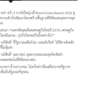
‘AIS’ คว้า 2 รางวัลใหญ่เวที Brand Inside Awards 2026 ชู
ความสำเร็จพัฒนาโครงสร้างพื้นฐานดิจิทัลและบุคลากรยุค
AI
เสวนา “ถอดรหัสจุดเดือดเศรษฐกิจไทยปี 2570: เศรษฐกิจ
โลกผันผวน… ธุรกิจไทยจะรับมืออย่างไร?”
‘อภิสิทธิ์’ จี้รัฐบาลเคลียร์ปม ‘แลนด์บริดจ์’ ให้ชัด หลังคลัง
ชี้ไม่คุ้มค่า
‘อภิสิทธิ์’ เผย ปชป. ลุยตรวจสอบปมทุจริตจัดทำ
แพลตฟอร์มดิจิทัลของ สสว.
นายกฯ ย้ำกลาง ครม. ไม่หวั่นข่าวลือเสถียรภาพรัฐบาล
เชื่อมั่นรัฐมนตรีทุกคน