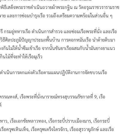
ธีเสด็จพระราชดำเนินถวายผ้าพระกฐิน ณ วัดอรุณราชวรารามราช
พาย และการซ่อมบำรุงเรือ รวมถึงเตรียมความพร้อมในส่วนอื่น ๆ
รี กรมอู่ทหารเรือ ดำเนินการสำรวจ และซ่อมเรือพระที่นั่ง และเรือ
วยวิธีศิลปะภูมิปัญญาประมงพื้นบ้าน การตอกหมันเรือ นำด้ายดิบมา
งกันไม่ให้น้ำซึมเข้าเรือ จากนั้นชันยาเรือผสมกับน้ำมันยางยาแนว
นไม้ที่จะทำให้เรือผุเร็ว
่อดำเนินการตกแต่งตัวเรือตามแผนปฏิบัติงานการจัดขบวนเรือ
พรรณหงส์, เรือพระที่นั่งนารายณ์ทรงสุบรรณรัชกาลที่ 9, เรือ
์
หาว, เรือเอกชัยหลาวทอง, เรือกระบี่ปราบเมืองมาร, เรือกระบี่
ือครุฑเหินเห็จ, เรือครุฑเตร็จไตรจักร, เรืออสุรวายุภักษ์ และเรือ