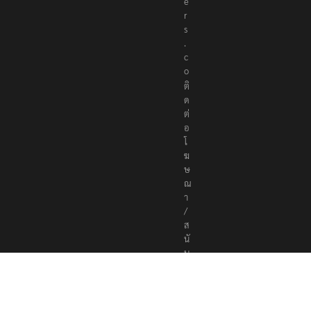
e
r
s
.
c
o
ติ
ด
ต่
อ
โ
ฆ
ษ
ณ
า
/
ส
นั
บ
ส
นุ
น
a