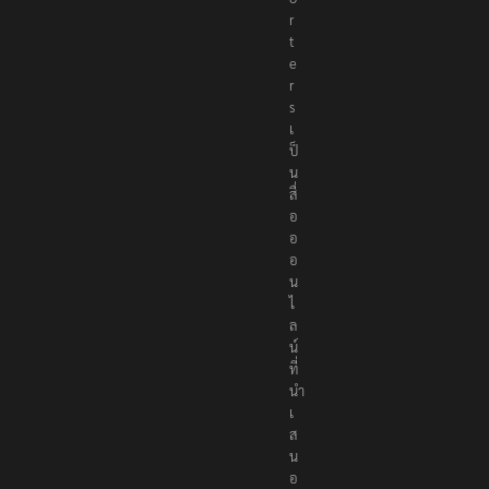
r
t
e
r
s
เ
ป็
น
สื่
อ
อ
อ
น
ไ
ล
น์
ที่
นำ
เ
ส
น
อ