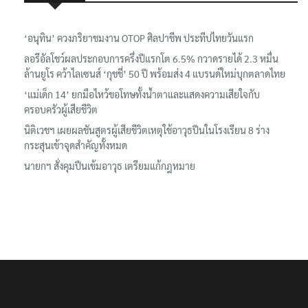
‘อนุทิน’ ควงภริยาชมงาน OTOP ศิลปาชีพ ประทีปไทยวันแรก
ลอรีอัลโชว์ผลประกอบการครึ่งปีแรกโต 6.5% กวาดรายได้ 2.3 หมื่น
ล้านยูโร คว้าไลเซนส์ ‘กุชชี่’ 50 ปี พร้อมส่ง 4 แบรนด์ใหม่บุกตลาดไทย
‘แม่เด็ก 14’ ยกมือไหว้ขอโทษทั้งน้ำตาและแสดงความเสียใจกับ
ครอบครัวผู้เสียชีวิต
นิติเวชฯ เผยผลชันสูตรผู้เสียชีวิตเหตุใช้อาวุธปืนในโรงเรียน 8 ร่าง
กระสุนเข้าจุดสำคัญทั้งหมด
นายกฯ สั่งคุมปืนเข้มอาวุธ เตรียมแก้กฎหมาย