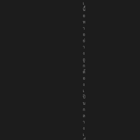
เ
นื้
อ
ห
า
อ
ย่
า
ง
ถู
ก
ต้
อ
ง
เ
ป็
น
ก
ล
า
ง
เ