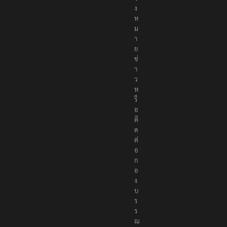
ง
ห
ม
า
ย
ข่
า
ว
ห
รื
อ
ติ
ด
ต่
อ
ก
อ
ง
บ
ร
ร
ณ