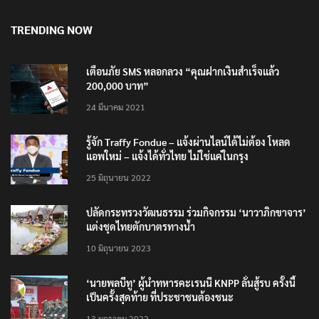
TRENDING NOW
เตือนภัย SMS หลอกลวง “คุณฝากเงินสำเร็จแล้ว
200,000 บาท”
24 มีนาคม 2021
รู้จัก Traffy Fondue – แจ้งผ่านไลน์ได้ไม่ต้อง โหลด
แอพใหม่ – แจ้งได้ทั่วไทย ไม่ใช่แค่ในกรุง
25 มิถุนายน 2022
ปลัดกระทรวงวัฒนธรรม ร่วมกิจกรรม ‘นาวาภิกขาจาร’
แต่งชุดไทยตักบาตรทางน้ำ
10 มิถุนายน 2023
‘นายพลบีทู’ ผู้นำทหารคะเรนนี KNPP ลั่นสู้รบ ครั้งนี้
เป็นครั้งสุดท้าย ที่ประชาชนต้องชนะ
13 มกราคม 2022