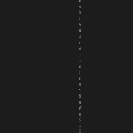
พื่
อ
สั
ง
ค
ม
ส่
ง
ข่
า
ว
ป
ร
ะ
ช
า
สั
ม
พั
น
ธ์
แ
จ้