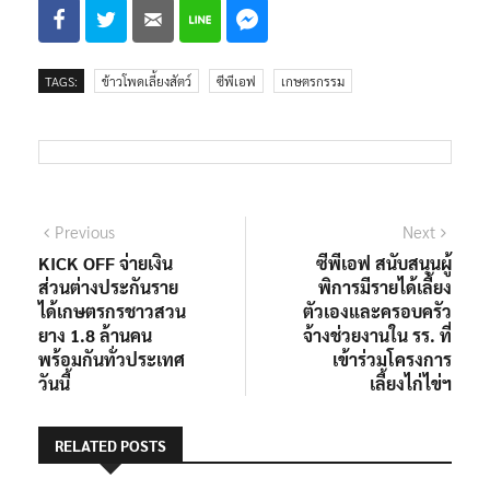
TAGS:
ข้าวโพดเลี้ยงสัตว์
ซีพีเอฟ
เกษตรกรรม
แนะแนว
Previous
Next
Previous
Next
post:
post:
KICK OFF จ่ายเงิน
ซีพีเอฟ สนับสนุนผู้
เรื่อง
ส่วนต่างประกันราย
พิการมีรายได้เลี้ยง
ได้เกษตรกรชาวสวน
ตัวเองและครอบครัว
ยาง 1.8 ล้านคน
จ้างช่วยงานใน รร. ที่
พร้อมกันทั่วประเทศ
เข้าร่วมโครงการ
วันนี้
เลี้ยงไก่ไข่ฯ
RELATED POSTS