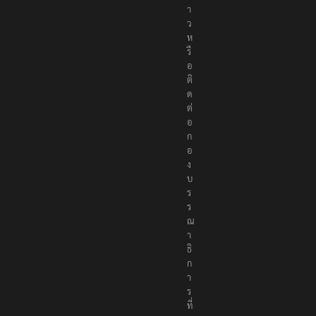
า
ว
ห
รื
อ
ติ
ด
ต่
อ
ก
อ
ง
บ
ร
ร
ณ
า
ธิ
ก
า
ร
ที่