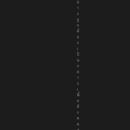
ย่
า
ง
ถู
ก
ต้
อ
ง
เ
ป็
น
ก
ล
า
ง
เ
พื่
อ
สั
ง
ค
ม