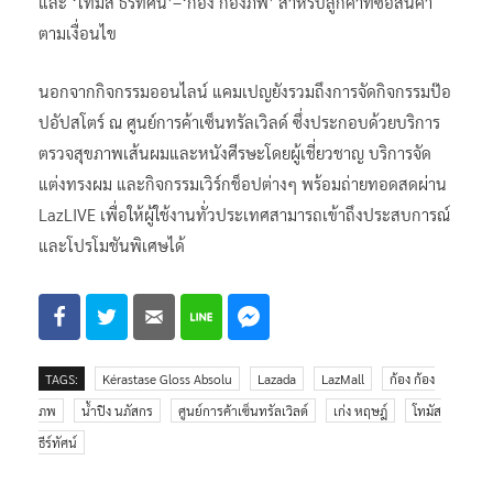
และ ‘โทมัส ธีร์ทัศน์’–‘ก้อง ก้องภพ’ สำหรับลูกค้าที่ซื้อสินค้า
ตามเงื่อนไข
นอกจากกิจกรรมออนไลน์ แคมเปญยังรวมถึงการจัดกิจกรรมป๊อ
ปอัปสโตร์ ณ ศูนย์การค้าเซ็นทรัลเวิลด์ ซึ่งประกอบด้วยบริการ
ตรวจสุขภาพเส้นผมและหนังศีรษะโดยผู้เชี่ยวชาญ บริการจัด
แต่งทรงผม และกิจกรรมเวิร์กช็อปต่างๆ พร้อมถ่ายทอดสดผ่าน
LazLIVE เพื่อให้ผู้ใช้งานทั่วประเทศสามารถเข้าถึงประสบการณ์
และโปรโมชันพิเศษได้
TAGS:
Kérastase Gloss Absolu
Lazada
LazMall
ก้อง ก้อง
ภพ
น้ำปิง นภัสกร
ศูนย์การค้าเซ็นทรัลเวิลด์
เก่ง หฤษฎ์
โทมัส
ธีร์ทัศน์