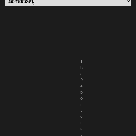
T
h
e
R
e
p
o
r
t
e
r
s
เ