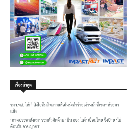
เรื่องล่าสุด
รมว.ทส. ให้กำลังใจทีมติดตามเสือโคร่งทำร้ายเจ้าหน้าที่เขตฯห้วยขา
แข้ง
‘ภาคประชาสังคม’ รวมตัวคัดค้าน ‘มิน ออง ไลง์’ เยือนไทย ขึงป้าย ‘ไม่
ต้อนรับอาชญากร’