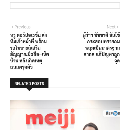
แนะแนว
Previous
Next
Previous
Next
post:
post:
ทรู คอร์ปอเรชั่น ส่ง
ผู้ว่าฯ ชัชชาติ ยันใช้
เรื่อง
ทีมเจ้าหน้าที่ พร้อม
กระสอบทรายถม
รถโมบายล์เสริม
หลุมเป็นมาตรฐาน
สัญญาณมือถือ–เน็ต
สากล แก้ปัญหาถูก
บ้าน หลังเกิดเหตุ
จุด
ถนนทรุดตัว
RELATED POSTS