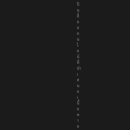
ป็
น
สื่
อ
อ
อ
น
ไ
ล
น์
ที่
นำ
เ
ส
น
อ
เ
นื้
อ
ห
า
อ