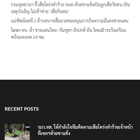
กรมอุทยานฯ ชี้ เสือโคร่งทำร้าย จนท.ห้วยขาแข้งเป็นลูกเสือวัยซน เป็น
เหตุบังเอิญ ไม่เข้าข่าย ‘เสือกินคน’
แม่ทัพน้อยที่ 2 ย้ำบทบาทสื่อมวลชนหนุนภารกิจความมั่นคงชายแดน
โฆษก ทบ. ย้ำ ชายแดนไทย–กัมพูชา ยังปกติ ยัน ไทยเฝ้าระวังเตรียม
พร้อมตลอด 24 ชม.
RECENT POSTS
รมว.ทส. ให้กำลังใจทีมติดตามเสือโคร่งทำร้ายเจ้าหน้า
ที่เขตฯห้วยขาแข้ง