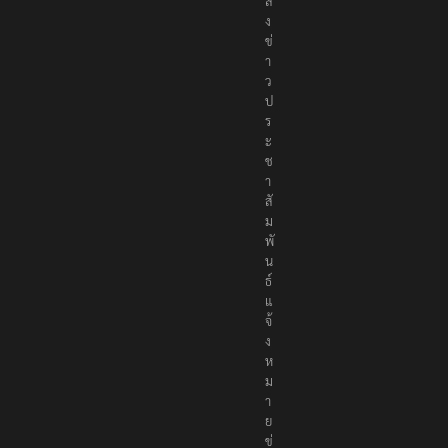
ส่
ง
ข่
า
ว
ป
ร
ะ
ช
า
สั
ม
พั
น
ธ์
แ
จ้
ง
ห
ม
า
ย
ข่