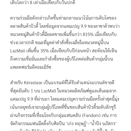
เติบโตกว่า 8 เท่าเมื่อเทียบกับวันปกติ
ความร่วมมือดังกล่าวเกิดขึ้นท่ามกลางแนวโน้มการเติบโตของ
ตลาดสินค้าบิวตี้ โดยข้อมูลจากแคมเปญ 9.9 ของลาซาด้าพบว่า
หมวดหมู่สินค้าบิวตี้มียอดขายเพิ่มขึ้นกว่า 815% เมื่อเทียบกับ
ช่วงเวลาปกติ ขณะที่มูลค่าคำสั่งซื้อเฉลี่ยในหมวดหมู่นี้บน
LazMall เพิ่มขึ้น 35% เมื่อเทียบกับปีก่อนหน้า สะท้อนให้เห็น
ถึงความเชื่อมั่นและกำลังซื้อของผู้บริโภคต่อสินค้ากลุ่มนี้บน
แพลตฟอร์มอีคอมเมิร์ซ
สำหรับ Kérastase เป็นแบรนด์ที่ได้รับตำแหน่งแบรนด์ขายดี
ที่สุดอันดับ 1 บน LazMall ในหมวดผลิตภัณฑ์ดูแลเส้นผมจาก
แคมเปญ 9.9 ที่ผ่านมา โดยแคมเปญความร่วมมือครั้งล่าสุดนี้มุ่ง
เน้นกลยุทธ์เจาะกลุ่มผู้บริโภคที่ชื่นชอบสินค้าบิวตี้ระดับลักชูรี
ผ่านกิจกรรมที่เชื่อมโยงกับกลุ่มแฟนคลับ (Fandom) เช่น การ
จัดกิจกรรมแฟนมีตติ้งกับศิลปิน ‘เก่ง หฤษฎ์’–‘น้ำปิง นภัสกร’