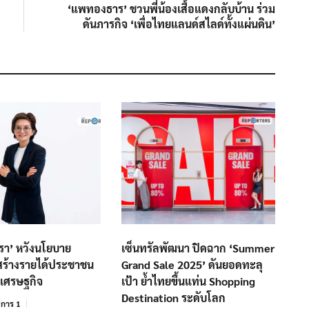
post:
‘แพทองธาร’ ชวนพี่น้องเสื้อแดงกลับบ้าน ร่วม
ดันภารกิจ ‘เพื่อไทยแลนด์สไลด์ทั้งแผ่นดิน’
ษรา’ หวังนโยบาย
เซ็นทรัลพัฒนา ปิดฉาก ‘Summer
สร้างรายได้ประชาชน
Grand Sale 2025’ ดันยอดทะลุ
้นเศรษฐกิจ
เป้า ย้ำไทยขึ้นแท่น Shopping
Destination ระดับโลก
การ 1