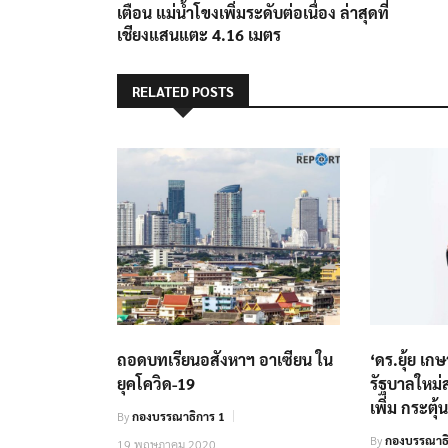
post:
เตือน แม่น้ำโขงเพิ่มระดับต่อเนื่อง ล่าสุดที่
เรื่อง
เชียงแสนแตะ 4.16 เมตร
RELATED POSTS
ถอดบทเรียนอสังหาฯ อาเซียน ใน
‘ดร.ยุ้ย เก
ยุคโควิด-19
รัฐบาลใหม่
เพิ่ม กระตุ
By
กองบรรณาธิการ 1
By
กองบรรณาธิ
19 พฤษภาคม 2020