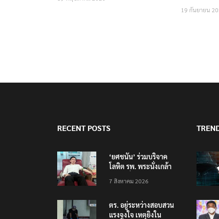
19 กันยายน 2
RECENT POSTS
TREN
‘ยศชนัน’ ร่วมบริจาค
โลหิต รพ. พระนั่งเกล้า
ช่วยเหยื่อเหตุ รร.
7 สิงหาคม 2026
เทพศิรินทร์ นนทบุรี
ตร. อยู่ระหว่างสอบสวน
แรงจูงใจ เหตุยิงใน