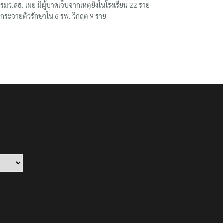
รมว.สธ. เผย มีผู้บาดเจ็บจากเหตุยิงในโรงเรียน 22 ราย
กระจายตัวรักษาใน 6 รพ. วิกฤต 9 ราย