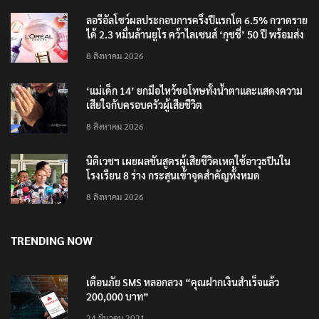
ลอรีอัลโชว์ผลประกอบการครึ่งปีแรกโต 6.5% กวาดราย
ได้ 2.3 หมื่นล้านยูโร คว้าไลเซนส์ ‘กุชชี่’ 50 ปี พร้อมส่ง
4 แบรนด์ใหม่บุกตลาดไทย
8 สิงหาคม 2026
‘แม่เด็ก 14’ ยกมือไหว้ขอโทษทั้งน้ำตาและแสดงความ
เสียใจกับครอบครัวผู้เสียชีวิต
8 สิงหาคม 2026
นิติเวชฯ เผยผลชันสูตรผู้เสียชีวิตเหตุใช้อาวุธปืนใน
โรงเรียน 8 ร่าง กระสุนเข้าจุดสำคัญทั้งหมด
8 สิงหาคม 2026
TRENDING NOW
เตือนภัย SMS หลอกลวง “คุณฝากเงินสำเร็จแล้ว
200,000 บาท”
24 มีนาคม 2021