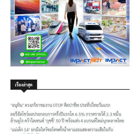
เรื่องล่าสุด
‘อนุทิน’ ควงภริยาชมงาน OTOP ศิลปาชีพ ประทีปไทยวันแรก
ลอรีอัลโชว์ผลประกอบการครึ่งปีแรกโต 6.5% กวาดรายได้ 2.3 หมื่น
ล้านยูโร คว้าไลเซนส์ ‘กุชชี่’ 50 ปี พร้อมส่ง 4 แบรนด์ใหม่บุกตลาดไทย
‘แม่เด็ก 14’ ยกมือไหว้ขอโทษทั้งน้ำตาและแสดงความเสียใจกับ