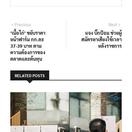
แนะแนว
Previous
Next
Previous
Next
post:
post:
‘เนื้อไก่’ ขยับราคา
แจง บิ๊กป้อม ช่วยผู้
เรื่อง
หน้าฟาร์ม กก.ละ
สมัครหาเสียงใช้เวลา
37-39 บาท ตาม
หลังราชการ
ความต้องการของ
ตลาดและต้นทุน
RELATED POSTS