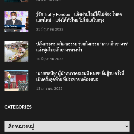
รู้จัก Traffy Fondue – แจ้งผ่านไลน์ได้ไม่ต้อง โหลด
แอพใหม่ – แจ้งได้ทั่วไทย ไม่ใช่แค่ในกรุง
25 มิถุนายน 2022
ปลัดกระทรวงวัฒนธรรม ร่วมกิจกรรม ‘นาวาภิกขาจาร’
แต่งชุดไทยตักบาตรทางน้ำ
10 มิถุนายน 2023
‘นายพลบีทู’ ผู้นำทหารคะเรนนี KNPP ลั่นสู้รบ ครั้งนี้
เป็นครั้งสุดท้าย ที่ประชาชนต้องชนะ
13 มกราคม 2022
CATEGORIES
Categories