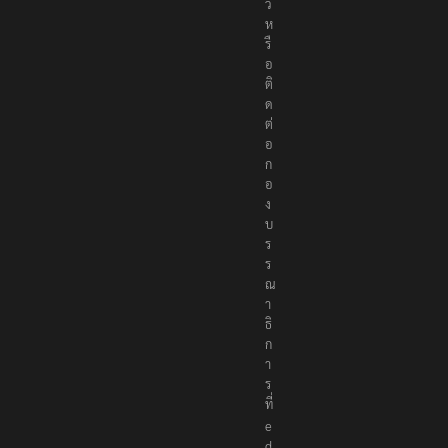
ว
ห
รื
อ
ติ
ด
ต่
อ
ก
อ
ง
บ
ร
ร
ณ
า
ธิ
ก
า
ร
ที่
e
d