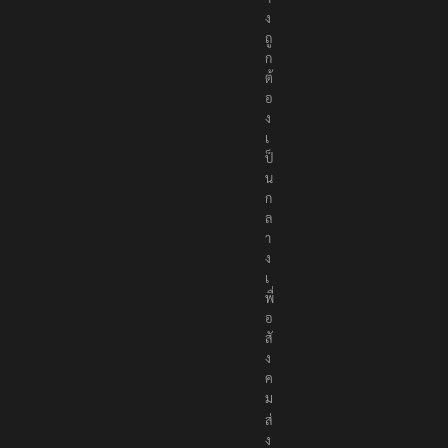
ง
ถู
ก
ต้
อ
ง
เ
ป็
น
ก
ล
า
ง
เ
พื่
อ
สั
ง
ค
ม
ส่
ง