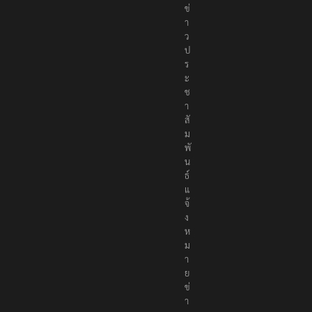
ข่
า
ว
ป
ร
ะ
ช
า
สั
ม
พั
น
ธ์
แ
จ้
ง
ห
ม
า
ย
ข่
า