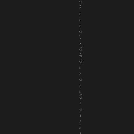
น
สื่
อ
อ
อ
น
ไ
ล
น์
ที่
นำ
เ
ส
น
อ
เ
นื้
อ
ห
า
อ
ย่
า