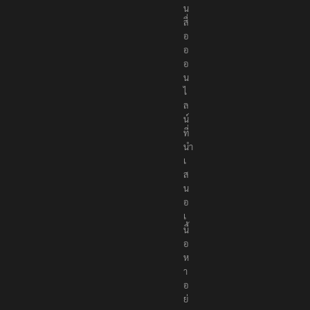
น
สื่
อ
อ
อ
น
ไ
ล
น์
ที่
นำ
เ
ส
น
อ
เ
นื้
อ
ห
า
อ
ย่