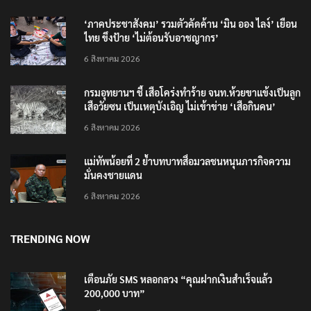
‘ภาคประชาสังคม’ รวมตัวคัดค้าน ‘มิน ออง ไลง์’ เยือน
ไทย ขึงป้าย ‘ไม่ต้อนรับอาชญากร’
6 สิงหาคม 2026
กรมอุทยานฯ ชี้ เสือโคร่งทำร้าย จนท.ห้วยขาแข้งเป็นลูก
เสือวัยซน เป็นเหตุบังเอิญ ไม่เข้าข่าย ‘เสือกินคน’
6 สิงหาคม 2026
แม่ทัพน้อยที่ 2 ย้ำบทบาทสื่อมวลชนหนุนภารกิจความ
มั่นคงชายแดน
6 สิงหาคม 2026
TRENDING NOW
เตือนภัย SMS หลอกลวง “คุณฝากเงินสำเร็จแล้ว
200,000 บาท”