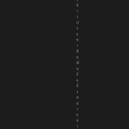
ข่
า
ว
ป
ร
ะ
ช
า
สั
ม
พั
น
ธ์
แ
จ้
ง
ห
ม
า
ย
ข่
า