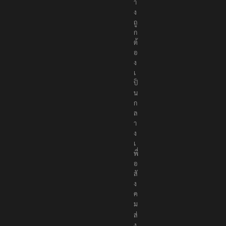
า
ง
ถู
ก
ต้
อ
ง
เ
ป็
น
ก
ล
า
ง
เ
พื่
อ
สั
ง
ค
ม
ส่
ง