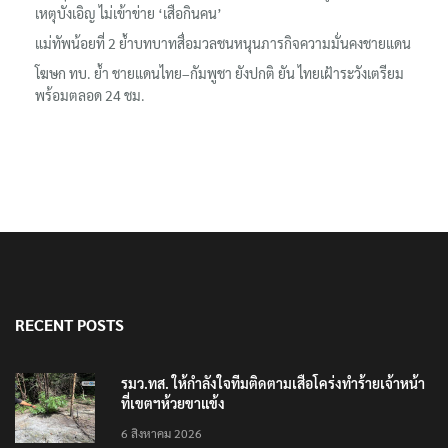
เหตุบังเอิญ ไม่เข้าข่าย ‘เสือกินคน’
แม่ทัพน้อยที่ 2 ย้ำบทบาทสื่อมวลชนหนุนภารกิจความมั่นคงชายแดน
โฆษก ทบ. ย้ำ ชายแดนไทย–กัมพูชา ยังปกติ ยัน ไทยเฝ้าระวังเตรียม
พร้อมตลอด 24 ชม.
RECENT POSTS
รมว.ทส. ให้กำลังใจทีมติดตามเสือโคร่งทำร้ายเจ้าหน้า
ที่เขตฯห้วยขาแข้ง
6 สิงหาคม 2026