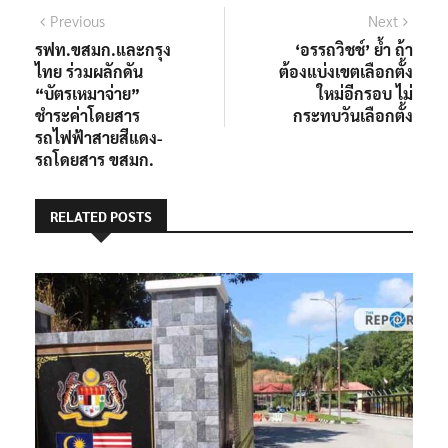
แนะแนว
Previous
Next
Previous
Next
post:
post:
รฟท.ขสมก.และกรุง
‘อรรถวิชช์’ ย้ำ ถ้า
เรื่อง
ไทย ร่วมผลักดัน
ต้องแบ่งเขตเลือกตั้ง
“บัตรเหมาจ่าย”
ใหม่อีกรอบ ไม่
ชำระค่าโดยสาร
กระทบวันเลือกตั้ง
รถไฟฟ้าสายสีแดง-
รถโดยสาร ขสมก.
RELATED POSTS