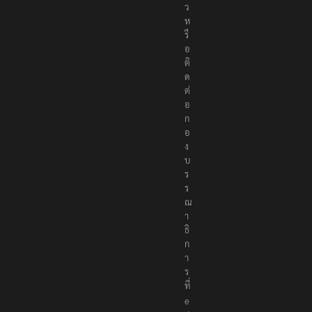
ว
ห
รื
อ
ติ
ด
ต่
อ
ก
อ
ง
บ
ร
ร
ณ
า
ธิ
ก
า
ร
ที่
e