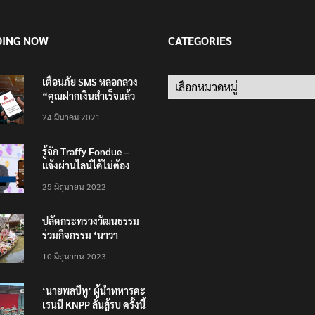
DING NOW
CATEGORIES
เตือนภัย SMS หลอกลวง
Categories
“คุณฝากเงินสำเร็จแล้ว
200,000 บาท”
24 มีนาคม 2021
รู้จัก Traffy Fondue –
แจ้งผ่านไลน์ได้ไม่ต้อง
โหลดแอพใหม่ – แจ้งได้
25 มิถุนายน 2022
ทั่วไทย ไม่ใช่แค่ในกรุง
ปลัดกระทรวงวัฒนธรรม
ร่วมกิจกรรม ‘นาวา
ภิกขาจาร’ แต่งชุดไทย
10 มิถุนายน 2023
ตักบาตรทางน้ำ
‘นายพลบีทู’ ผู้นำทหารคะ
เรนนี KNPP ลั่นสู้รบ ครั้งนี้