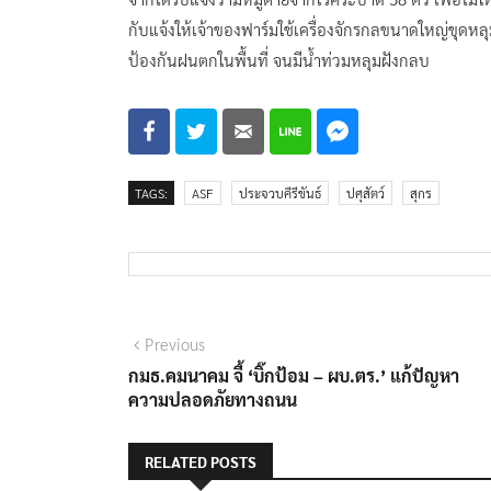
กับแจ้งให้เจ้าของฟาร์มใช้เครื่องจักรกลขนาดใหญ่ขุดหลุ
ป้องกันฝนตกในพื้นที่ จนมีน้ำท่วมหลุมฝังกลบ
TAGS:
ASF
ประจวบคีรีขันธ์
ปศุสัตว์
สุกร
แนะแนว
Previous
Previous
post:
กมธ.คมนาคม จี้ ‘บิ๊กป้อม – ผบ.ตร.’ แก้ปัญหา
เรื่อง
ความปลอดภัยทางถนน
RELATED POSTS