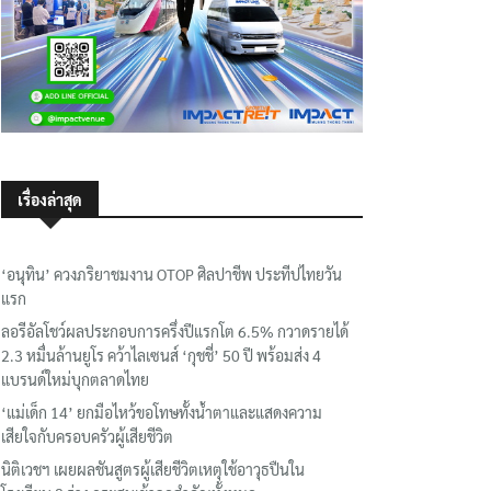
เรื่องล่าสุด
‘อนุทิน’ ควงภริยาชมงาน OTOP ศิลปาชีพ ประทีปไทยวัน
แรก
ลอรีอัลโชว์ผลประกอบการครึ่งปีแรกโต 6.5% กวาดรายได้
2.3 หมื่นล้านยูโร คว้าไลเซนส์ ‘กุชชี่’ 50 ปี พร้อมส่ง 4
แบรนด์ใหม่บุกตลาดไทย
‘แม่เด็ก 14’ ยกมือไหว้ขอโทษทั้งน้ำตาและแสดงความ
เสียใจกับครอบครัวผู้เสียชีวิต
นิติเวชฯ เผยผลชันสูตรผู้เสียชีวิตเหตุใช้อาวุธปืนใน