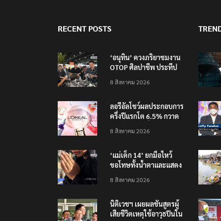
RECENT POSTS
TREN
‘อนุทิน’ ควงภริยาชมงาน
OTOP ศิลปาชีพ ประทีป
ไทยวันแรก
8 สิงหาคม 2026
ลอรีอัลโชว์ผลประกอบการ
ครึ่งปีแรกโต 6.5% กวาด
รายได้ 2.3 หมื่นล้านยูโร
8 สิงหาคม 2026
คว้าไลเซนส์ ‘กุชชี่’ 50 ปี
พร้อมส่ง 4 แบรนด์ใหม่บุก
‘แม่เด็ก 14’ ยกมือไหว้
ตลาดไทย
ขอโทษทั้งน้ำตาและแสดง
ความเสียใจกับครอบครัวผู้
8 สิงหาคม 2026
เสียชีวิต
นิติเวชฯ เผยผลชันสูตรผู้
เสียชีวิตเหตุใช้อาวุธปืนใน