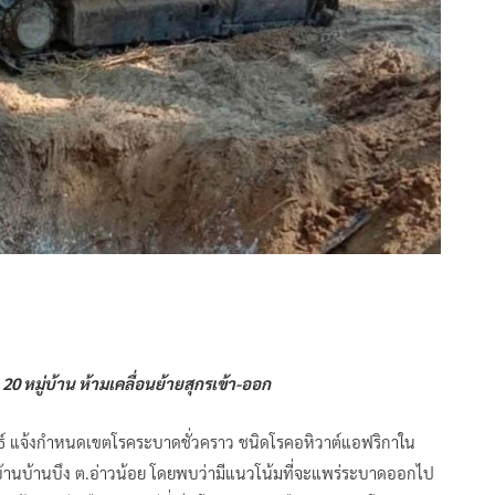
หมู่บ้าน ห้ามเคลื่อนย้ายสุกรเข้า-ออก
ขันธ์ แจ้งกำหนดเขตโรคระบาดชั่วคราว ชนิดโรคอหิวาต์แอฟริกาใน
ู่บ้านบ้านบึง ต.อ่าวน้อย โดยพบว่ามีแนวโน้มที่จะแพร่ระบาดออกไป