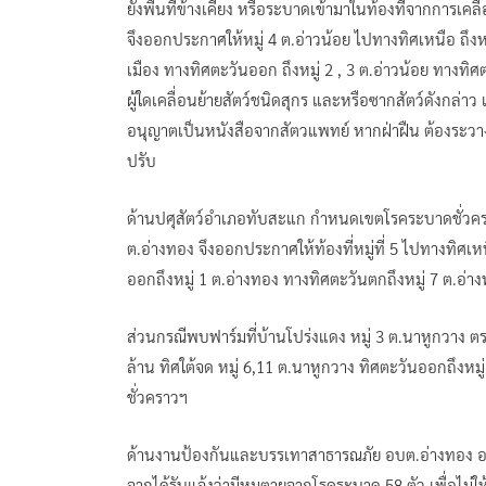
ยังพื้นที่ข้างเคียง หรือระบาดเข้ามาในท้องที่จากการเ
จึงออกประกาศให้หมู่ 4 ต.อ่าวน้อย ไปทางทิศเหนือ ถึงหมู
เมือง ทางทิศตะวันออก ถึงหมู่ 2 , 3 ต.อ่าวน้อย ทางทิศ
ผู้ใดเคลื่อนย้ายสัตว์ชนิดสุกร และหรือซากสัตว์ดังกล่า
อนุญาตเป็นหนังสือจากสัตวแพทย์ หากฝ่าฝืน ต้องระวางโท
ปรับ
ด้านปศุสัตว์อำเภอทับสะแก กำหนดเขตโรคระบาดชั่วครา
ต.อ่างทอง จึงออกประกาศให้ท้องที่หมู่ที่ 5 ไปทางทิศเหน
ออกถึงหมู่ 1 ต.อ่างทอง ทางทิศตะวันตกถึงหมู่ 7 ต.อ่
ส่วนกรณีพบฟาร์มที่บ้านโปร่งแดง หมู่ 3 ต.นาหูกวาง ต
ล้าน ทิศใต้จด หมู่ 6,11 ต.นาหูกวาง ทิศตะวันออกถึงหม
ชั่วคราวฯ
ด้านงานป้องกันและบรรเทาสาธารณภัย อบต.อ่างทอง อ.ท
จากได้รับแจ้งว่ามีหมูตายจากโรคระบาด 58 ตัว เพื่อไม่