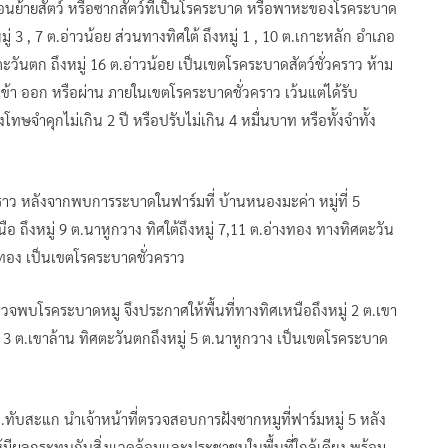
คลื่อนย้ายสัตว์ หรือซากสัตว์ที่เป็นโรคระบาด หรือพาหะของโรคระบาด
่ 3 , 7 ต.อ่าวน้อย ส่วนทางทิศใต้ ถึงหมู่ 1 , 10 ต.เกาะหลัก อำเภอ
ตะวันตก ถึงหมู่ 16 ต.อ่าวน้อย เป็นเขตโรคระบาดสัตว์ชั่วคราว ห้าม
ว เข้า ออก หรือผ่าน ภายในเขตโรคระบาดชั่วคราว เว้นแต่ได้รับ
ษจำคุกไม่เกิน 2 ปี หรือปรับไม่เกิน 4 หมื่นบาท หรือทั้งจำทั้ง
ว หลังจากพบการระบาดในฟาร์มที่ บ้านหนองมะค่า หมู่ที่ 5
ือ ถึงหมู่ 9 ต.นาหูกวาง ทิศใต้ถึงหมู่ 7,11 ต.อ่างทอง ทางทิศตะวัน
างทอง เป็นเขตโรคระบาดชั่วคราว
รวจพบโรคระบาดหมู จึงประกาศให้พื้นที่ทางทิศเหนือถึงหมู่ 2 ต.เขา
ู่ 3 ต.เขาล้าน ทิศตะวันตกถึงหมู่ 5 ต.นาหูกวาง เป็นเขตโรคระบาด
ับสะแก นำเจ้าหน้าที่ตรวจสอบการฝังซากหมูที่ฟาร์มหมู่ 5 หลัง
ให้มีผลกระทบกับสิ่งแวดล้อมและประชาชนในพื้นที่ใกล้เคียง พร้อม