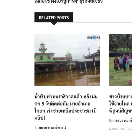
เหลือใช้ ตั้งเป้าสู่การทำธุรกิจสีเขียว
RELATED POSTS
น้ำเริ่มท่วมนราธิวาสแล้ว หลังฝน
ชาวบ้านบาง
ตก 5 วันติดต่อกัน นายอำเภอ
ใช้จ่ายโหด
โกลก เร่งช่วยเหลือประชาชน (มี
พิสูจน์สัญช
คลิป)
By
กองบรรณาธิ
By
กองบรรณาธิการ 1
4 มกราคม 202