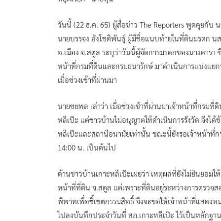
วันนี้ (22 ธ.ค. 65) ผู้สื่อข่าว The Reporters พูดคุ
นายบรรจง อังโชติพันธุ์ ผู้มีชื่อแนบท้ายในที่ดินมรดก 
อ.เมือง จ.สตูล ระบุว่าวันนี้ผู้จัดการมรดกของนางดารา ซึ
หน้าที่กรมที่ดินและกรมธนารักษ์ มาดำเนินการแบ่งแยกที่ดิ
เมื่อช่วงเช้าที่ผ่านมา
นายชยพล เล่าว่า เมื่อช่วงเช้าที่ผ่านมาเจ้าหน้าที่กรมที่
หลีเป๊ะ แต่ชาวบ้านไม่อนุญาตให้ดำเนินการรังวัด จึงได้ข้อ
หลีเป๊ะและสถานีอนามัยเท่านั้น ขณะนี้ยังรอเจ้าหน้าที
14:00 น. เป็นต้นไป
ด้านชาวบ้านเกาะหลีเป๊ะเผยว่า เหตุผลที่ยังไม่ยินยอมให้รั
หน้าที่ที่ดิน จ.สตูล แต่เพราะที่ดินอยู่ระหว่างการตรวจสอบ
พิพาทเพื่อชี้เขตกรรมสิทธิ์ จึงจะขอให้เจ้าหน้าที่แส
ไปลงบันทึกประจำวันที่ สภ.เกาะหลีเป๊ะ ไว้เป็นหลักฐา