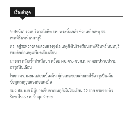
เรื่องล่าสุด
‘ยศชนัน’ ร่วมบริจาคโลหิต รพ. พระนั่งเกล้า ช่วยเหยื่อเหตุ รร.
เทพศิรินทร์ นนทบุรี
ตร. อยู่ระหว่างสอบสวนแรงจูงใจ เหตุยิงในโรงเรียนเทพศิรินทร์ นนทบุรี
พบเด็กก่อเหตุเครียดเรื่องเรียน
นายกฯ กลับเข้าทำเนียบฯ พร้อม ผบ.ตร.-ผบช.ก. คาดถกปราบปราม
อาวุธปืนเถื่อน
โฆษก ตร. เผยผลสอบเบื้องต้น ผู้ก่อเหตุชอบเล่นเกมใช้อาวุธปืน-ค้น
ข้อมูลเหตุรุนแรงก่อนลงมือ
รมว.สธ. เผย มีผู้บาดเจ็บจากเหตุยิงในโรงเรียน 22 ราย กระจายตัว
รักษาใน 6 รพ. วิกฤต 9 ราย