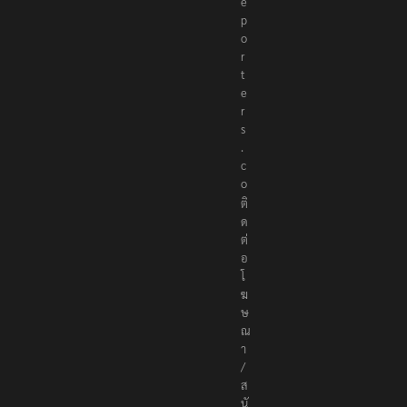
e
p
o
r
t
e
r
s
.
c
o
ติ
ด
ต่
อ
โ
ฆ
ษ
ณ
า
/
ส
นั