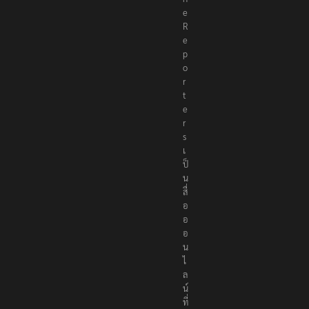
e
R
e
p
o
r
t
e
r
s
เ
ป็
น
สื่
อ
อ
อ
น
ไ
ล
น์
ที่