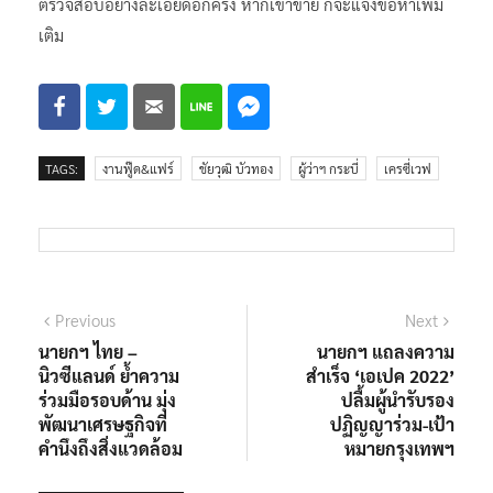
ตรวจสอบอย่างละเอียดอีกครั้ง หากเข้าข่าย ก็จะแจ้งข้อหาเพิ่ม
เติม
TAGS:
งานฟู๊ด&แฟร์
ชัยวุฒิ บัวทอง
ผู้ว่าฯ กระบี่
เครซี่เวฟ
แนะแนว
Previous
Next
Previous
Next
post:
post:
นายกฯ ไทย –
นายกฯ แถลงความ
เรื่อง
นิวซีแลนด์ ย้ำความ
สำเร็จ ‘เอเปค 2022’
ร่วมมือรอบด้าน มุ่ง
ปลื้มผู้นำรับรอง
พัฒนาเศรษฐกิจที่
ปฏิญญาร่วม-เป้า
คำนึงถึงสิ่งแวดล้อม
หมายกรุงเทพฯ