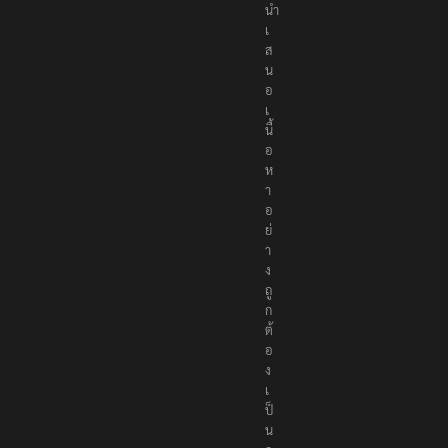
นำ
เ
ส
น
อ
เ
นื้
อ
ห
า
อ
ย่
า
ง
ถู
ก
ต้
อ
ง
เ
ป็
น