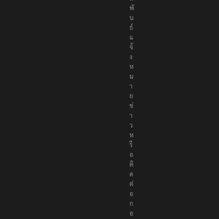
พั
น
ธ์
แ
จ้
ง
ห
ม
า
ย
ข่
า
ว
ห
รื
อ
ติ
ด
ต่
อ
ก
อ