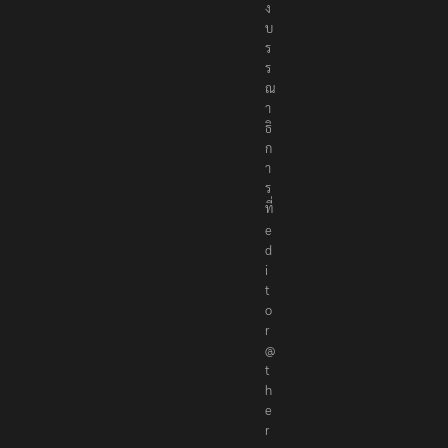
ง
บ
ร
ร
ณ
า
ธิ
ก
า
ร
ที่
e
d
i
t
o
r
@
t
h
e
r