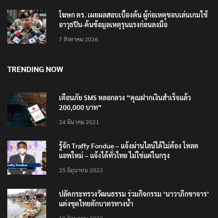
โฆษก ตร. เผยผลสอบเบื้องต้น ผู้ก่อเหตุชอบเล่นเกมใช้
อาวุธปืน-ค้นข้อมูลเหตุรุนแรงก่อนลงมือ
7 สิงหาคม 2026
TRENDING NOW
เตือนภัย SMS หลอกลวง “คุณฝากเงินสำเร็จแล้ว
200,000 บาท”
24 มีนาคม 2021
รู้จัก Traffy Fondue – แจ้งผ่านไลน์ได้ไม่ต้อง โหลด
แอพใหม่ – แจ้งได้ทั่วไทย ไม่ใช่แค่ในกรุง
25 มิถุนายน 2022
ปลัดกระทรวงวัฒนธรรม ร่วมกิจกรรม ‘นาวาภิกขาจาร’
แต่งชุดไทยตักบาตรทางน้ำ