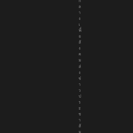
ก
ล
า
ง
เ
พื่
อ
สั
ง
ค
ม
ส่
ง
ข่
า
ว
ป
ร
ะ
ช
า
สั
ม