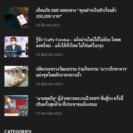
TRENDING NOW
เตือนภัย SMS หลอกลวง “คุณฝากเงินสำเร็จแล้ว
200,000 บาท”
24 มีนาคม 2021
รู้จัก Traffy Fondue – แจ้งผ่านไลน์ได้ไม่ต้อง โหลด
แอพใหม่ – แจ้งได้ทั่วไทย ไม่ใช่แค่ในกรุง
25 มิถุนายน 2022
ปลัดกระทรวงวัฒนธรรม ร่วมกิจกรรม ‘นาวาภิกขาจาร’
แต่งชุดไทยตักบาตรทางน้ำ
10 มิถุนายน 2023
‘นายพลบีทู’ ผู้นำทหารคะเรนนี KNPP ลั่นสู้รบ ครั้งนี้
เป็นครั้งสุดท้าย ที่ประชาชนต้องชนะ
13 มกราคม 2022