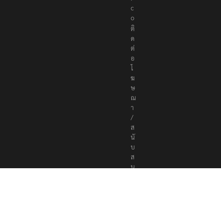
s
.
c
o
ติ
ด
ต่
อ
โ
ฆ
ษ
ณ
า
/
ส
นั
บ
ส
นุ
น
a
d