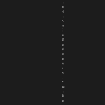
ห
ม
า
ย
ข่
า
ว
ห
รื
อ
ติ
ด
ต่
อ
ก
อ
ง
บ
ร
ร
ณ
า