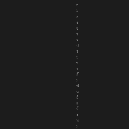
สั
ง
ค
ม
ส่
ง
ข่
า
ว
ป
ร
ะ
ช
า
สั
ม
พั
น
ธ์
แ
จ้
ง