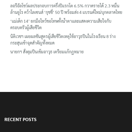
‘อนุทิน’ ควงภริยาชมงาน OTOP ศิลปาชีพ ประทีปไทยวันแรก
ลอรีอัลโชว์ผลประกอบการครึ่งปีแรกโต 6.5% กวาดรายได้ 2.3 หมื่น
ล้านยูโร คว้าไลเซนส์ ‘กุชชี่’ 50 ปี พร้อมส่ง 4 แบรนด์ใหม่บุกตลาดไทย
‘แม่เด็ก 14’ ยกมือไหว้ขอโทษทั้งน้ำตาและแสดงความเสียใจกับ
ครอบครัวผู้เสียชีวิต
นิติเวชฯ เผยผลชันสูตรผู้เสียชีวิตเหตุใช้อาวุธปืนในโรงเรียน 8 ร่าง
กระสุนเข้าจุดสำคัญทั้งหมด
นายกฯ สั่งคุมปืนเข้มอาวุธ เตรียมแก้กฎหมาย
RECENT POSTS