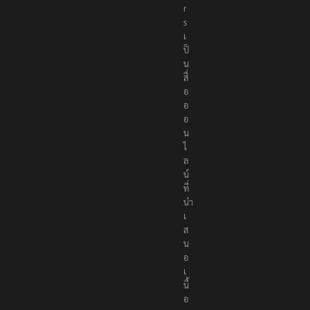
t
e
r
s
เ
ป็
น
สื่
อ
อ
อ
น
ไ
ล
น์
ที่
นำ
เ
ส
น
อ
เ