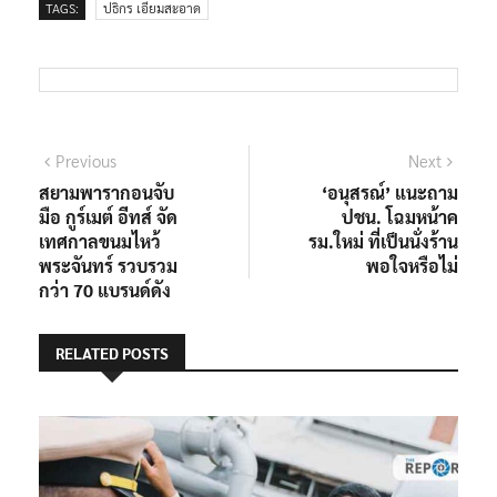
TAGS:
ปธิกร เอี่ยมสะอาด
แนะแนว
Previous
Next
Previous
Next
post:
post:
สยามพารากอนจับ
‘อนุสรณ์’ แนะถาม
เรื่อง
มือ กูร์เมต์ อีทส์ จัด
ปชน. โฉมหน้าค
เทศกาลขนมไหว้
รม.ใหม่ ที่เป็นนั่งร้าน
พระจันทร์ รวบรวม
พอใจหรือไม่
กว่า 70 แบรนด์ดัง
RELATED POSTS