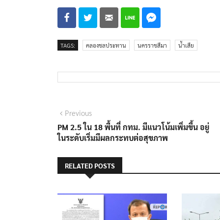
TAGS:
คลองชลประทาน
นครราชสีมา
น้ำเสีย
แนะแนว
Previous
Previous
post:
PM 2.5 ใน 18 พื้นที่ กทม. มีแนวโน้มเพิ่มขึ้น อยู่
เรื่อง
ในระดับเริ่มมีผลกระทบต่อสุขภาพ
RELATED POSTS