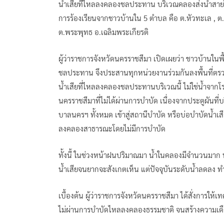
น้ำเสียที่ไหลลงคลองชลประทาน บริเวณคลองส่งน้ำสายใ
การร้องเรียนจากชาวบ้านใน 5 ตำบล คือ ต.หัวทะเล , ต.ม
ต.พระพุทธ อ.เฉลิมพระเกียรติ
ผู้ว่าราชการจังหวัดนครราชสีมา เปิดเผยว่า ชาวบ้านในพ
ชลประทาน จึงประสานทุกหน่วยงานร่วมกันลงพื้นที่ต
น้ำเสียที่ไหลลงคลองชลประทานบริเวณนี้ ไม่ใช่น้ำจ
นครราชสีมาที่ไม่ได้ผ่านการบำบัด เนื่องจากประตูผันที่บ
บาลนครฯ ทั้งหมด เข้าสู่สถานีบำบัด หรือบ่อบำบัดน้ำ
ลงคลองสาธารณะโดยไม่มีการบำบัด
ทั้งนี้ ในช่วงหน้าฝนปริมาณมา น้ำในคลองมีจำนวนมาก ท
น้ำเสียจนยากจะสังเกตเห็น แต่ปัจจุบันระดับน้ำลดลง
เบื้องต้น ผู้ว่าราชการจังหวัดนครราชสีมา ได้สั่งการให้
ไม่ผ่านการบำบัดไหลลงคลองธรรมชาติ จนสร้างความเด