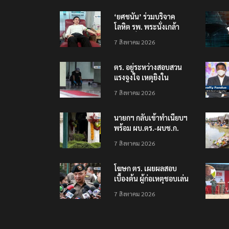
‘ยศชนัน’ ร่วมบริจาค
โลหิต รพ. พระนั่งเกล้า
ช่วยเหยื่อเหตุ รร.
7 สิงหาคม 2026
เทพศิรินทร์ นนทบุรี
ตร. อยู่ระหว่างสอบสวน
แรงจูงใจ เหตุยิงใน
โรงเรียนเทพศิรินทร์
7 สิงหาคม 2026
นนทบุรี พบเด็กก่อเหตุ
เครียดเรื่องเรียน
นายกฯ กลับเข้าทำเนียบฯ
พร้อม ผบ.ตร.-ผบช.ก.
คาดถกปราบปรามอาวุธ
7 สิงหาคม 2026
ปืนเถื่อน
โฆษก ตร. เผยผลสอบ
เบื้องต้น ผู้ก่อเหตุชอบเล่น
เกมใช้อาวุธปืน-ค้นข้อมูล
7 สิงหาคม 2026
เหตุรุนแรงก่อนลงมือ