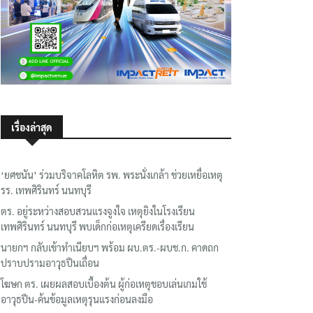
เรื่องล่าสุด
‘ยศชนัน’ ร่วมบริจาคโลหิต รพ. พระนั่งเกล้า ช่วยเหยื่อเหตุ
รร. เทพศิรินทร์ นนทบุรี
ตร. อยู่ระหว่างสอบสวนแรงจูงใจ เหตุยิงในโรงเรียน
เทพศิรินทร์ นนทบุรี พบเด็กก่อเหตุเครียดเรื่องเรียน
นายกฯ กลับเข้าทำเนียบฯ พร้อม ผบ.ตร.-ผบช.ก. คาดถก
ปราบปรามอาวุธปืนเถื่อน
โฆษก ตร. เผยผลสอบเบื้องต้น ผู้ก่อเหตุชอบเล่นเกมใช้
อาวุธปืน-ค้นข้อมูลเหตุรุนแรงก่อนลงมือ