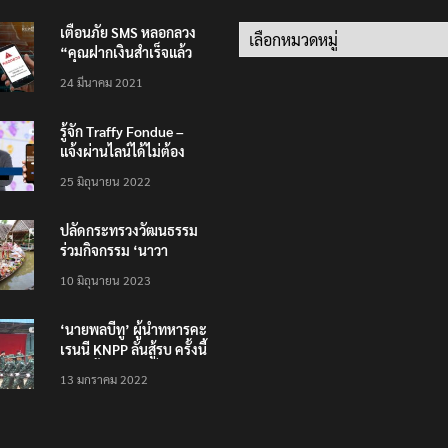
เตือนภัย SMS หลอกลวง
Categories
“คุณฝากเงินสำเร็จแล้ว
200,000 บาท”
24 มีนาคม 2021
รู้จัก Traffy Fondue –
แจ้งผ่านไลน์ได้ไม่ต้อง
โหลดแอพใหม่ – แจ้งได้
25 มิถุนายน 2022
ทั่วไทย ไม่ใช่แค่ในกรุง
ปลัดกระทรวงวัฒนธรรม
ร่วมกิจกรรม ‘นาวา
ภิกขาจาร’ แต่งชุดไทย
10 มิถุนายน 2023
ตักบาตรทางน้ำ
‘นายพลบีทู’ ผู้นำทหารคะ
เรนนี KNPP ลั่นสู้รบ ครั้งนี้
เป็นครั้งสุดท้าย ที่
13 มกราคม 2022
ประชาชนต้องชนะ