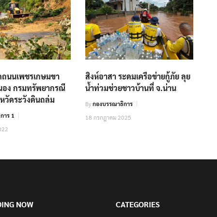
ปิดถนนเพชรเกษมขา
สิงห์อาสา ระดมเครือข่ายกู้ภัย ลุย
ะนอง กรมทรัพยากรณี
น้ำท่วมช่วยชาวบ้านที่ จ.น่าน
งหวัดระวังดินถล่ม
By
กองบรรณาธิการ
การ 1
18 กรกฎาคม 2025
022
DING NOW
CATEGORIES