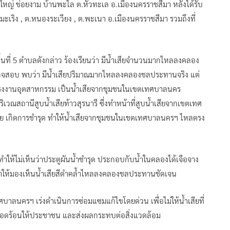
หญ่ ข่อยงาม บ้านพะไล ต.หัวทะเล อ.เมืองนครราชสีมา หลังได้รับ
ะเริง , ต.หนองระเวียง , ต.พะเนา อ.เมืองนครราชสีมา รวมถึงที่
ื้นที่ 5 ตำบลดังกล่าว ร้องเรียนว่า มีน้ำเสียจำนวนมากไหลลงคลอง
รวจสอบ พบว่า มีน้ำเสียปริมาณมากไหลลงคลองชลประทานจริง แต่
ากโรงงานอุตสาหกรรม เป็นน้ำเสียจากชุมชนในเขตเทศบาลนคร
ริเวณสถานีสูบน้ำเสียท้าวสุรนารี ซึ่งทำหน้าที่สูบน้ำเสียจากเขตเทศ
เสีย เกิดการชำรุด ทำให้น้ำเสียจากชุมชนในเขตเทศบาลนครฯ ไหลตรง
ำให้ไม่เห็นว่าประตูผันน้ำชำรุด ประกอบกับน้ำในคลองได้เจือจาง
 ทำให้มองเห็นน้ำเสียสีดำคล้ำไหลลงคลองชลประทานชัดเจน
เทศบาลนครฯ เร่งดำเนินการซ่อมแซมแก้ไขโดยด่วน เพื่อไม่ให้น้ำเสียที่
ือดร้อนให้ประชาชน และส่งผลกระทบต่อสิ่งแวดล้อม