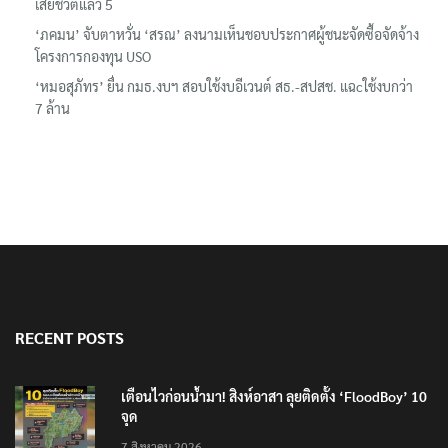
เสียชีวิตแล้ว 5
‘ภคมน’ จับตาหวั่น ‘สรณ’ ลงนามเห็นชอบประกาศผู้ชนะจัดซื้อจัดจ้าง
โครงการกองทุน USO
‘หมอสุภัทร’ ยื่น กมธ.งบฯ สอบใช้งบอีเวนต์ สธ.-สปสช. แฉcใช้งบกว่า
7 ล้าน
RECENT POSTS
เตือนไวก่อนน้ำมา! สิงห์อาสา ลุยติดตั้ง ‘FloodBoy’ 10
จุด
7 สิงหาคม 2026