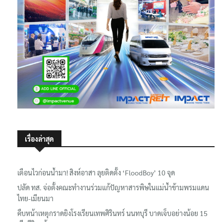
เรื่องล่าสุด
เตือนไวก่อนน้ำมา! สิงห์อาสา ลุยติดตั้ง ‘FloodBoy’ 10 จุด
ปลัด ทส. จ่อตั้งคณะทำงานร่วมแก้ปัญหาสารพิษในแม่น้ำข้ามพรมแดน
ไทย-เมียนมา
คืบหน้าเหตุกราดยิงโรงเรียนเทพศิรินทร์ นนทบุรี บาดเจ็บอย่างน้อย 15