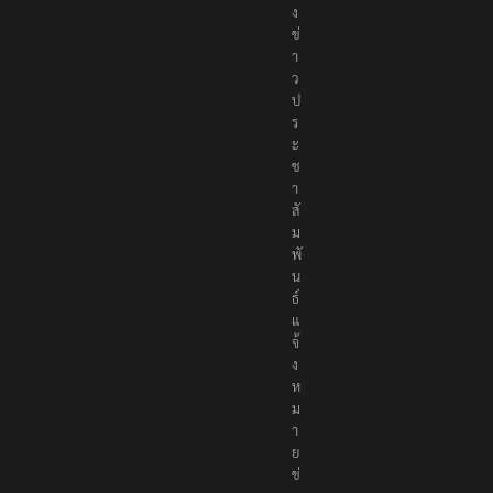
ง
ข่
า
ว
ป
ร
ะ
ช
า
สั
ม
พั
น
ธ์
แ
จ้
ง
ห
ม
า
ย
ข่