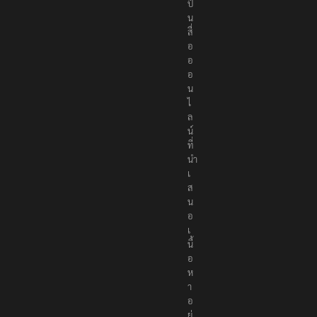
ป็
น
สื่
อ
อ
อ
น
ไ
ล
น์
ที่
นำ
เ
ส
น
อ
เ
นื้
อ
ห
า
อ
ย่