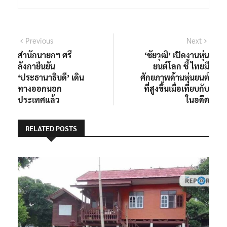
แนะแนว
Previous
Next
Previous
Next
post:
post:
สำนักนายกฯ ศรี
‘ชัยวุฒิ’ เปิดงานหุ่น
เรื่อง
ลังกายืนยัน
ยนต์โลก ชี้ ไทยมี
‘ประธานาธิบดี’ เดิน
ศักยภาพด้านหุ่นยนต์
ทางออกนอก
ที่สูงขึ้นเมื่อเทียบกับ
ประเทศแล้ว
ในอดีต
RELATED POSTS