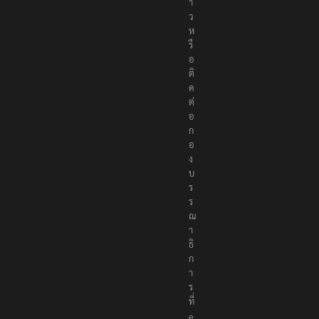
า
ว
ห
รื
อ
ติ
ด
ต่
อ
ก
อ
ง
บ
ร
ร
ณ
า
ธิ
ก
า
ร
ที่
e