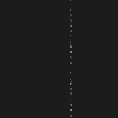
า
ง
ถู
ก
ต้
อ
ง
เ
ป็
น
ก
ล
า
ง
เ
พื่
อ
สั
ง
ค
ม
ส่