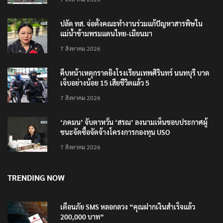
ปลัด ทส. จ่อตั้งคณะทำงานร่วมแก้ปัญหาสารพิษใน
แม่น้ำข้ามพรมแดนไทย-เมียนมา
7 สิงหาคม 2026
คืบหน้าเหตุกราดยิงโรงเรียนเทพศิรินทร์ นนทบุรี บาด
เจ็บอย่างน้อย 15 เสียชีวิตแล้ว 5
7 สิงหาคม 2026
‘ภคมน’ จับตาหวั่น ‘สรณ’ ลงนามเห็นชอบประกาศผู้
ชนะจัดซื้อจัดจ้างโครงการกองทุน USO
7 สิงหาคม 2026
TRENDING NOW
เตือนภัย SMS หลอกลวง “คุณฝากเงินสำเร็จแล้ว
200,000 บาท”