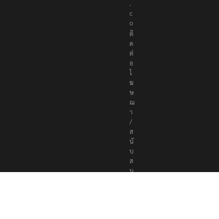
.
c
o
ติ
ด
ต่
อ
โ
ฆ
ษ
ณ
า
/
ส
นั
บ
ส
นุ
น
a
d
v