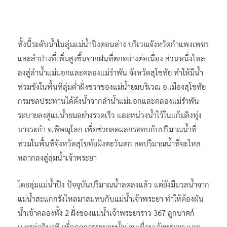
ทั้งนี้ระดับน้ำในลุ่มแม่น้ำปิงตอนล่าง บริเวณจังหวัดกำแพงเพชร
และลำปางที่เพิ่มสูงขึ้นจากฝนที่ตกอย่างต่อเนื่อง ส่วนหนึ่งไหล
ลงสู่ลำน้ำแม่มอกและคลองแม่รำพัน จังหวัดสุโขทัย ทำให้มีน้ำ
ท่วมขังในพื้นที่ลุ่มต่ำฝั่งขวาของแม่น้ำยมบริเวณ อ.เมืองสุโขทัย
กรมชลประทานได้ดึงน้ำจากลำน้ำแม่มอกและคลองแม่รำพัน
ระบายลงสู่แม่น้ำยมอย่างรวดเร็ว และหน่วงน้ำไว้ในแก้มลิงทุ่ง
บางระกำ จ.พิษณุโลก เพื่อช่วยลดผลกระทบกับปริมาณน้ำที่
ท่วมในพื้นที่จังหวัดสุโขทัยฝั่งตะวันตก ลดปริมาณน้ำที่จะไหล
หลากลงสู่ลุ่มน้ำเจ้าพระยา
โดยลุ่มแม่น้ำปิง ปัจจุบันปริมาณน้ำลดลงแล้ว แต่ยังมีมวลน้ำจาก
แม่น้ำสะแกกรังไหลมาสมทบกับแม่น้ำเจ้าพระยา ทำให้ต้องผัน
น้ำเข้าคลองทั้ง 2 ฝั่งของแม่น้ำเจ้าพระยาราว 367 ลูกบาศก์
เมตรต่อวินาที เพื่อลดการระบายน้ำผ่านเขื่อนเจ้าพระยา และ