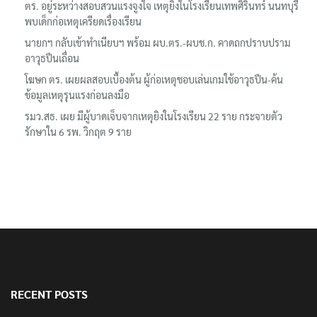
ตร. อยู่ระหว่างสอบสวนแรงจูงใจ เหตุยิงในโรงเรียนเทพศิรินทร์ นนทบุรี
พบเด็กก่อเหตุเครียดเรื่องเรียน
นายกฯ กลับเข้าทำเนียบฯ พร้อม ผบ.ตร.-ผบช.ก. คาดถกปราบปราม
อาวุธปืนเถื่อน
โฆษก ตร. เผยผลสอบเบื้องต้น ผู้ก่อเหตุชอบเล่นเกมใช้อาวุธปืน-ค้น
ข้อมูลเหตุรุนแรงก่อนลงมือ
รมว.สธ. เผย มีผู้บาดเจ็บจากเหตุยิงในโรงเรียน 22 ราย กระจายตัว
รักษาใน 6 รพ. วิกฤต 9 ราย
RECENT POSTS