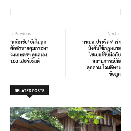
แนะแนว
Previous
Next
Previous
Next
post:
post:
‘เฉลิมชัย’ ยันไม่ถูก
‘พล.อ.ประวิตร’ เร่ง
เรื่อง
ตัดอำนาจคุมกระทร
บังคับใช้กฎหมาย
วงเกษตรฯ ดูแลเอง
ไซเบอร์รับมือกับ
100 เปอร์เซ็นต์
สถานการณ์ภัย
คุกคาม-โจมตีทาง
ข้อมูล
RELATED POSTS