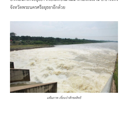
จังหวัดพระนครศรีอยุธยาอีกด้วย
แฟ้มภาพ
เขื่อนป่าสักชลสิทธิ