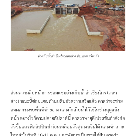
อ่างเก็บน้ำลำเชียงไกรตอนล่าง ซ่อมแซมเสร็จแล้ว
ส่วนความคืบหน้าการซ่อมแซมอ่างเก็บน้ำลำเชียงไกร (ตอน
ล่าง) ขณะนี้ซ่อมแซมทำนบดินชั่วคราวเสร็จแล้ว คาดว่าจะช่วย
ลดผลกระทบพื้นที่ท้ายอ่าง และกักเก็บน้ำไว้ใช้ในช่วงฤดูแล้ง
หน้า อย่างไรก็ตามปลายสัปดาห์นี้ คาดว่าพายุดีเปรสชั่นกำลังก่อ
ตัวขึ้นแถวฟิลลิปปินส์ ก่อนเคลื่อนตัวสู่ทะเลจีนใต้ และเข้าเกาะ
ไหหลำในวันที่ 10-11 ต.ค. และพัฒนาเป็นพายุไต้ฝุ่น คาดว่า