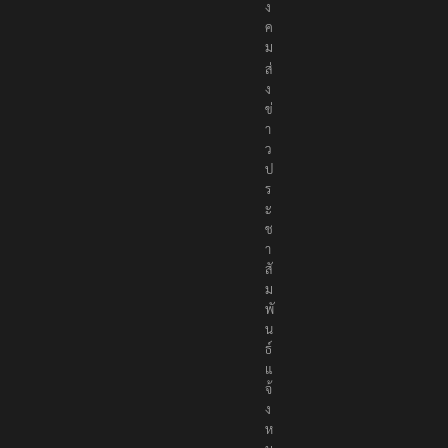
ง
ค
ม
ส่
ง
ข่
า
ว
ป
ร
ะ
ช
า
สั
ม
พั
น
ธ์
แ
จ้
ง
ห