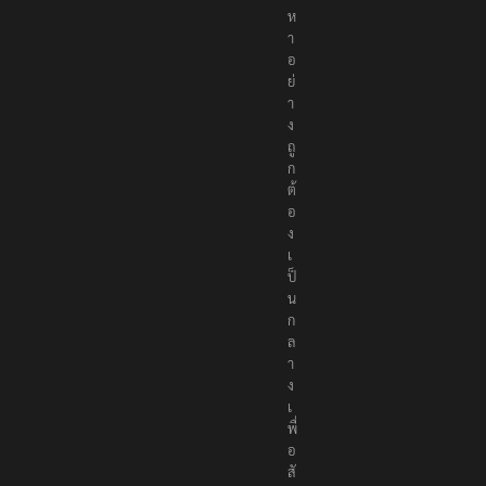
ห
า
อ
ย่
า
ง
ถู
ก
ต้
อ
ง
เ
ป็
น
ก
ล
า
ง
เ
พื่
อ
สั