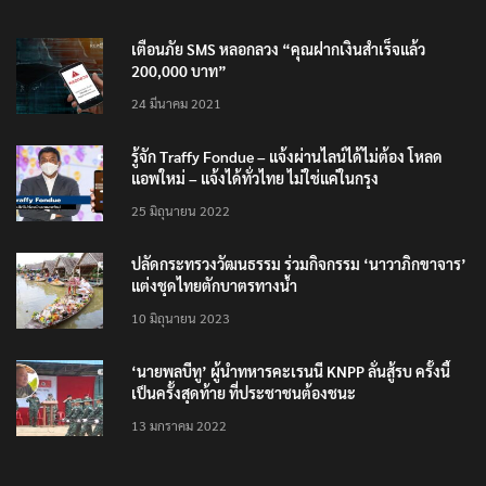
เตือนภัย SMS หลอกลวง “คุณฝากเงินสำเร็จแล้ว
200,000 บาท”
24 มีนาคม 2021
รู้จัก Traffy Fondue – แจ้งผ่านไลน์ได้ไม่ต้อง โหลด
แอพใหม่ – แจ้งได้ทั่วไทย ไม่ใช่แค่ในกรุง
25 มิถุนายน 2022
ปลัดกระทรวงวัฒนธรรม ร่วมกิจกรรม ‘นาวาภิกขาจาร’
แต่งชุดไทยตักบาตรทางน้ำ
10 มิถุนายน 2023
‘นายพลบีทู’ ผู้นำทหารคะเรนนี KNPP ลั่นสู้รบ ครั้งนี้
เป็นครั้งสุดท้าย ที่ประชาชนต้องชนะ
13 มกราคม 2022