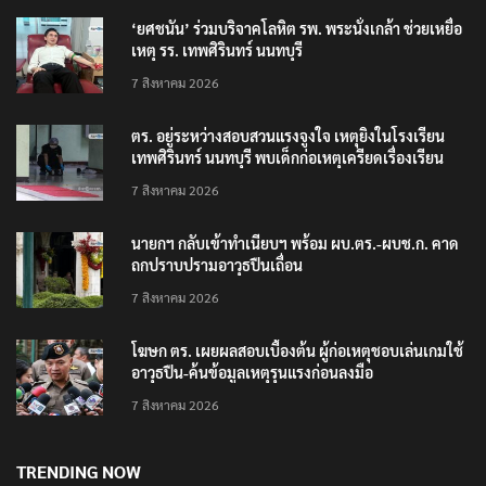
‘ยศชนัน’ ร่วมบริจาคโลหิต รพ. พระนั่งเกล้า ช่วยเหยื่อ
เหตุ รร. เทพศิรินทร์ นนทบุรี
7 สิงหาคม 2026
ตร. อยู่ระหว่างสอบสวนแรงจูงใจ เหตุยิงในโรงเรียน
เทพศิรินทร์ นนทบุรี พบเด็กก่อเหตุเครียดเรื่องเรียน
7 สิงหาคม 2026
นายกฯ กลับเข้าทำเนียบฯ พร้อม ผบ.ตร.-ผบช.ก. คาด
ถกปราบปรามอาวุธปืนเถื่อน
7 สิงหาคม 2026
โฆษก ตร. เผยผลสอบเบื้องต้น ผู้ก่อเหตุชอบเล่นเกมใช้
อาวุธปืน-ค้นข้อมูลเหตุรุนแรงก่อนลงมือ
7 สิงหาคม 2026
TRENDING NOW