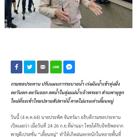
กรมชลประทาน ปรับแผนการระบายน้ำ เร่งผันน้ำเข้าทุ่งฝั่ง
ตะวันตก-ตะวันออก ลดน้ำในลุ่มแม่น้ำเจ้าพระยา ส่วนพายุลูก
ใหม่ที่จะเข้าไทยปลายสัปดาห์นี้ คาดไม่แรงเท่าเตี้ยนหมู่
วันนี้ (4 ต.ค.64) นายประพิศ จันทร์มา อธิบดีกรมชลประทาน
เปิดเผยว่า เมื่อวันที่ 24-26 ก.ย.ที่ผ่านมา ไทยได้รับอิทธิพลจาก
พายุดีเปรสชั่น “เตี้ยนหมู่” ทำให้เกิดฝนตกหนักในหลายพื้นที่