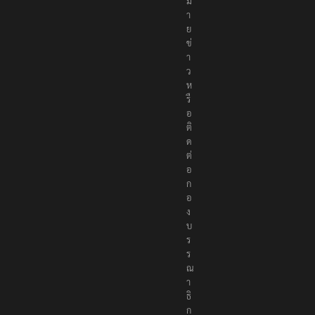
ม
า
ย
ข่
า
ว
ห
รื
อ
ติ
ด
ต่
อ
ก
อ
ง
บ
ร
ร
ณ
า
ธิ
ก