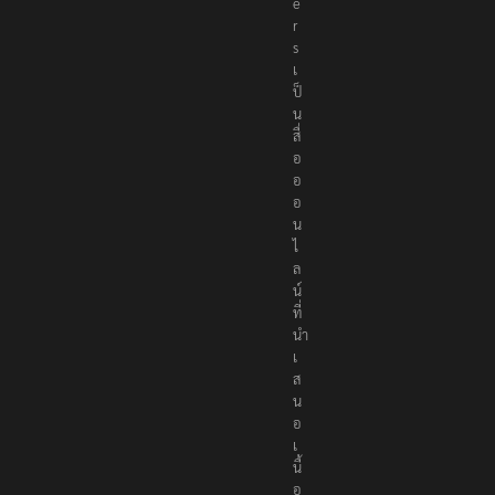
e
r
s
เ
ป็
น
สื่
อ
อ
อ
น
ไ
ล
น์
ที่
นำ
เ
ส
น
อ
เ
นื้
อ