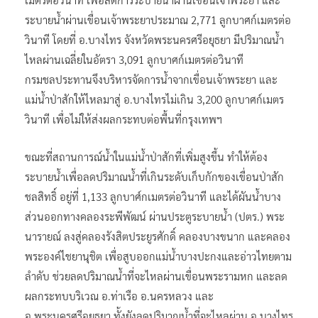
ระบายน้ำผ่านเขื่อนเจ้าพระยาประมาณ 2,771 ลูกบาศก์เมตรต่อ
วินาที โดยที่ อ.บางไทร จังหวัดพระนครศรีอยุธยา มีปริมาณน้ำ
ไหลผ่านเฉลี่ยในอัตรา 3,091 ลูกบาศก์เมตรต่อวินาที
กรมชลประทานจึงบริหารจัดการน้ำจากเขื่อนเจ้าพระยา และ
แม่น้ำป่าสักให้ไหลมาสู่ อ.บางไทรไม่เกิน 3,200 ลูกบาศก์เมตร
วินาที เพื่อไม่ให้ส่งผลกระทบต่อพื้นที่กรุงเทพฯ
ขณะที่สถานการณ์น้ำในแม่น้ำป่าสักที่เพิ่มสูงขึ้น ทำให้ต้อง
ระบายน้ำเพื่อลดปริมาณน้ำที่เกินระดับเก็บกักของเขื่อนป่าสัก
ชลสิทธิ์ อยู่ที่ 1,133 ลูกบาศ์กเมตรต่อวินาที และได้ผันน้ำบาง
ส่วนออกทางคลองระพีพัฒน์ ผ่านประตูระบายน้ำ (ปตร.) พระ
นารายณ์ ลงสู่คลองรังสิตประยูรศักดิ์ คลองบางขนาก และคลอง
พระองค์ไชยานุชิต เพื่อสูบออกแม่น้ำบางปะกงและอ่าวไทยตาม
ลำดับ ช่วยลดปริมาณน้ำที่จะไหลผ่านเขื่อนพระรามหก และลด
ผลกระทบบริเวณ อ.ท่าเรือ อ.นครหลวง และ
อ.พระนครศรีอยุธยา ทั้งยังลดปริมาณน้ำที่จะไหลผ่าน อ.บางไทร