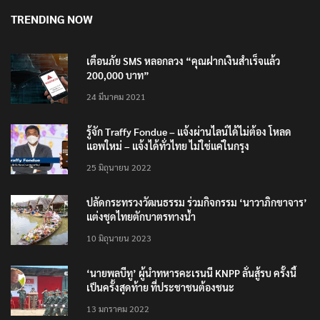
TRENDING NOW
เตือนภัย SMS หลอกลวง “คุณฝากเงินสำเร็จแล้ว
200,000 บาท”
24 มีนาคม 2021
รู้จัก Traffy Fondue – แจ้งผ่านไลน์ได้ไม่ต้อง โหลด
แอพใหม่ – แจ้งได้ทั่วไทย ไม่ใช่แค่ในกรุง
25 มิถุนายน 2022
ปลัดกระทรวงวัฒนธรรม ร่วมกิจกรรม ‘นาวาภิกขาจาร’
แต่งชุดไทยตักบาตรทางน้ำ
10 มิถุนายน 2023
‘นายพลบีทู’ ผู้นำทหารคะเรนนี KNPP ลั่นสู้รบ ครั้งนี้
เป็นครั้งสุดท้าย ที่ประชาชนต้องชนะ
13 มกราคม 2022