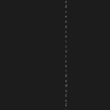
อ
สั
ง
ค
ม
ส่
ง
ข่
า
ว
ป
ร
ะ
ช
า
สั
ม
พั
น
ธ์
แ
จ้