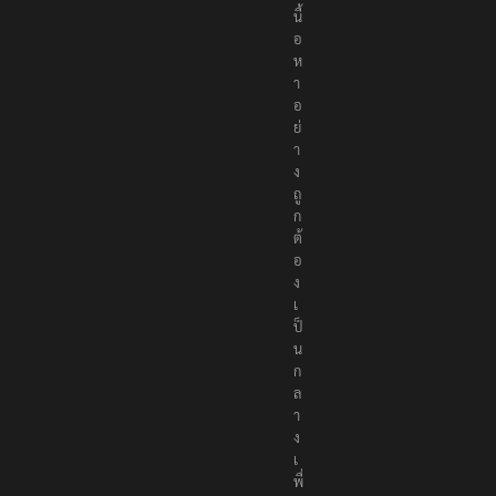
นื้
อ
ห
า
อ
ย่
า
ง
ถู
ก
ต้
อ
ง
เ
ป็
น
ก
ล
า
ง
เ
พื่