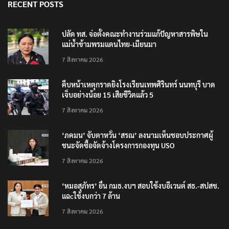
RECENT POSTS
ปลัด ทส. จ่อตั้งคณะทำงานร่วมแก้ปัญหาสารพิษใน
แม่น้ำข้ามพรมแดนไทย-เมียนมา
7 สิงหาคม 2026
คืบหน้าเหตุกราดยิงโรงเรียนเทพศิรินทร์ นนทบุรี บาด
เจ็บอย่างน้อย 15 เสียชีวิตแล้ว 5
7 สิงหาคม 2026
‘ภคมน’ จับตาหวั่น ‘สรณ’ ลงนามเห็นชอบประกาศผู้
ชนะจัดซื้อจัดจ้างโครงการกองทุน USO
7 สิงหาคม 2026
‘หมอสุภัทร’ ยื่น กมธ.งบฯ สอบใช้งบอีเวนต์ สธ.-สปสช.
แฉcใช้งบกว่า 7 ล้าน
7 สิงหาคม 2026