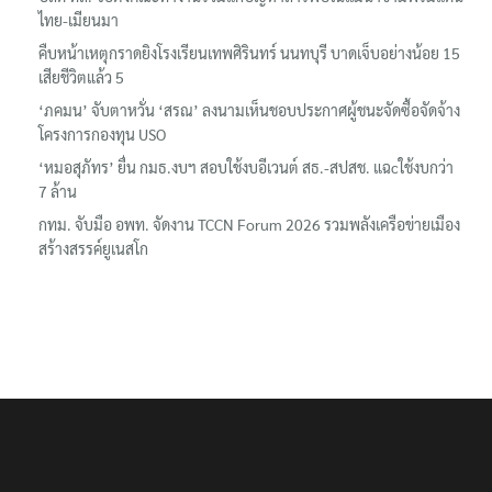
ไทย-เมียนมา
คืบหน้าเหตุกราดยิงโรงเรียนเทพศิรินทร์ นนทบุรี บาดเจ็บอย่างน้อย 15
เสียชีวิตแล้ว 5
‘ภคมน’ จับตาหวั่น ‘สรณ’ ลงนามเห็นชอบประกาศผู้ชนะจัดซื้อจัดจ้าง
โครงการกองทุน USO
‘หมอสุภัทร’ ยื่น กมธ.งบฯ สอบใช้งบอีเวนต์ สธ.-สปสช. แฉcใช้งบกว่า
7 ล้าน
กทม. จับมือ อพท. จัดงาน TCCN Forum 2026 รวมพลังเครือข่ายเมือง
สร้างสรรค์ยูเนสโก