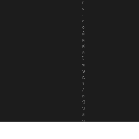
r
s
.
c
o
ติ
ด
ต่
อ
โ
ฆ
ษ
ณ
า
/
ส
นั
บ
ส
นุ
น
a