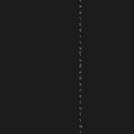
ง
ห
ม
า
ย
ข่
า
ว
ห
รื
อ
ติ
ด
ต่
อ
ก
อ
ง
บ
ร
ร
ณ
า