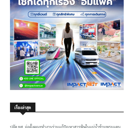
เรื่องล่าสุด
ปลัด ทส. จ่อตั้งคณะทำงานร่วมแก้ปัญหาสารพิษในแม่น้ำข้ามพรมแดน