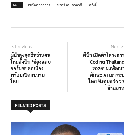
TAGS:
ตะวันออกกลาง
บาดร์ อับเดลอาตี
หวังอี้
แนะแนว
Previous
Next
Previous
Next
post:
post:
ผู้นำสูงสุดอิหร่านคน
ดีป้า เปิดตัวโครงการ
เรื่อง
ใหม่สั่งปิด ‘ช่องแคบ
‘Coding Thailand
ฮอร์มุซ’ ต่อเนื่อง
2026’ มุ่งพัฒนา
พร้อมเปิดแนวรบ
ทักษะ AI เยาวชน
ใหม่
ไทย ชิงทุนกว่า 27
ล้านบาท
RELATED POSTS