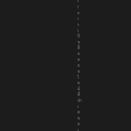
r
t
e
r
s
เ
ป็
น
สื่
อ
อ
อ
น
ไ
ล
น์
ที่
นำ
เ
ส
น
อ
เ