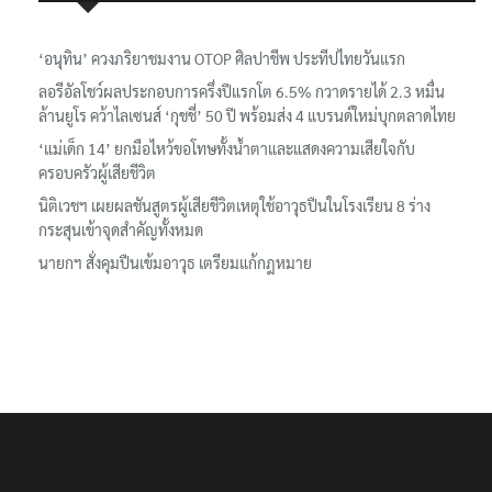
เรื่องล่าสุด
‘อนุทิน’ ควงภริยาชมงาน OTOP ศิลปาชีพ ประทีปไทยวันแรก
ลอรีอัลโชว์ผลประกอบการครึ่งปีแรกโต 6.5% กวาดรายได้ 2.3 หมื่น
ล้านยูโร คว้าไลเซนส์ ‘กุชชี่’ 50 ปี พร้อมส่ง 4 แบรนด์ใหม่บุกตลาดไทย
‘แม่เด็ก 14’ ยกมือไหว้ขอโทษทั้งน้ำตาและแสดงความเสียใจกับ
ครอบครัวผู้เสียชีวิต
นิติเวชฯ เผยผลชันสูตรผู้เสียชีวิตเหตุใช้อาวุธปืนในโรงเรียน 8 ร่าง
กระสุนเข้าจุดสำคัญทั้งหมด
นายกฯ สั่งคุมปืนเข้มอาวุธ เตรียมแก้กฎหมาย