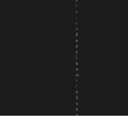
r
t
e
r
s
.
c
o
ติ
ด
ต่
อ
โ
ฆ
ษ
ณ
า
/
ส
นั
บ
ส
นุ