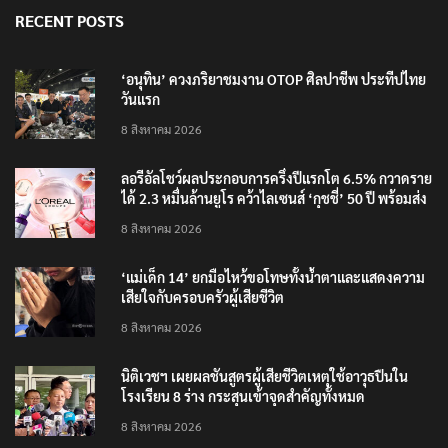
RECENT POSTS
‘อนุทิน’ ควงภริยาชมงาน OTOP ศิลปาชีพ ประทีปไทย
วันแรก
8 สิงหาคม 2026
ลอรีอัลโชว์ผลประกอบการครึ่งปีแรกโต 6.5% กวาดราย
ได้ 2.3 หมื่นล้านยูโร คว้าไลเซนส์ ‘กุชชี่’ 50 ปี พร้อมส่ง
4 แบรนด์ใหม่บุกตลาดไทย
8 สิงหาคม 2026
‘แม่เด็ก 14’ ยกมือไหว้ขอโทษทั้งน้ำตาและแสดงความ
เสียใจกับครอบครัวผู้เสียชีวิต
8 สิงหาคม 2026
นิติเวชฯ เผยผลชันสูตรผู้เสียชีวิตเหตุใช้อาวุธปืนใน
โรงเรียน 8 ร่าง กระสุนเข้าจุดสำคัญทั้งหมด