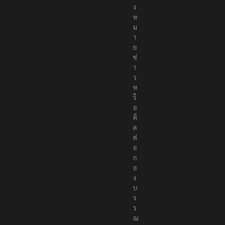
แ
จ้
ง
ห
ม
า
ย
ข่
า
ว
ห
รื
อ
ติ
ด
ต่
อ
ก
อ
ง
บ
ร