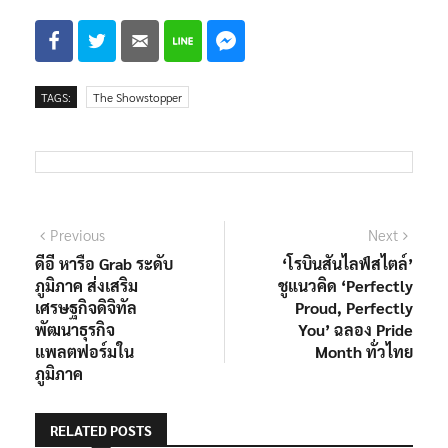
น่าประทับใจให้กับผู้ชมจากทั่วโลก”
TAGS:
The Showstopper
แนะแนว
Previous
Next
Previous
Next
post:
post:
ดีอี หารือ Grab ระดับ
‘โรบินสันไลฟ์สไตล์’
เรื่อง
ภูมิภาค ส่งเสริม
ชูแนวคิด ‘Perfectly
เศรษฐกิจดิจิทัล
Proud, Perfectly
พัฒนาธุรกิจ
You’ ฉลอง Pride
แพลตฟอร์มใน
Month ทั่วไทย
ภูมิภาค