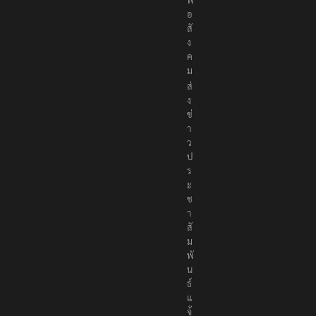
ง
เ
พื่
อ
สั
ง
ค
ม
ส่
ง
ข่
า
ว
ป
ร
ะ
ช
า
สั
ม
พั
น
ธ์