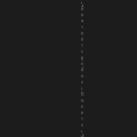
น
อ
เ
นื้
อ
ห
า
อ
ย่
า
ง
ถู
ก
ต้
อ
ง
เ
ป็
น
ก
ล
า