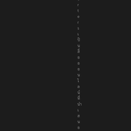
p
o
r
t
e
r
s
เ
ป็
น
สื่
อ
อ
อ
น
ไ
ล
น์
ที่
นำ
เ
ส