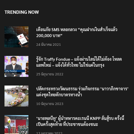
8 สิงหาคม 2026
TRENDING NOW
เตือนภัย SMS หลอกลวง “คุณฝากเงินสำเร็จแล้ว
200,000 บาท”
24 มีนาคม 2021
รู้จัก Traffy Fondue – แจ้งผ่านไลน์ได้ไม่ต้อง โหลด
แอพใหม่ – แจ้งได้ทั่วไทย ไม่ใช่แค่ในกรุง
25 มิถุนายน 2022
ปลัดกระทรวงวัฒนธรรม ร่วมกิจกรรม ‘นาวาภิกขาจาร’
แต่งชุดไทยตักบาตรทางน้ำ
10 มิถุนายน 2023
‘นายพลบีทู’ ผู้นำทหารคะเรนนี KNPP ลั่นสู้รบ ครั้งนี้