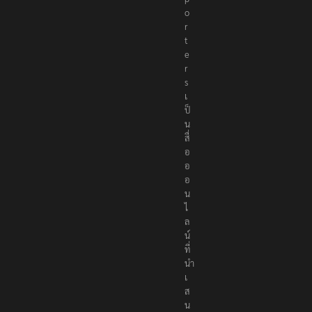
o
r
t
e
r
s
เ
ป็
น
สื่
อ
อ
อ
น
ไ
ล
น์
ที่
นำ
เ
ส
น