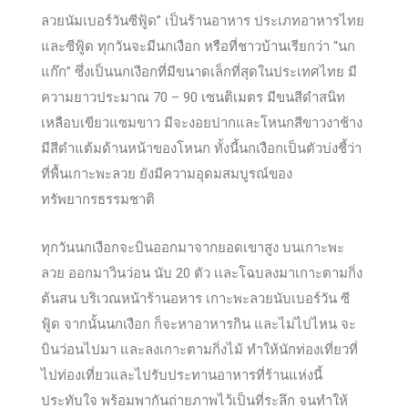
ลวยนัมเบอร์วันซีฟู้ด” เป็นร้านอาหาร ประเภทอาหารไทย
และซีฟู้ด ทุกวันจะมีนกเงือก หรือที่ชาวบ้านเรียกว่า “นก
แก๊ก” ซึ่งเป็นนกเงือกที่มีขนาดเล็กที่สุดในประเทศไทย มี
ความยาวประมาณ 70 – 90 เซนติเมตร มีขนสีดำสนิท
เหลือบเขียวแซมขาว มีจะงอยปากและโหนกสีขาวงาช้าง
มีสีดำแต้มด้านหน้าของโหนก ทั้งนี้นกเงือกเป็นตัวบ่งชี้ว่า
ที่พื้นเกาะพะลวย ยังมีความอุดมสมบูรณ์ของ
ทรัพยากรธรรมชาติ
ทุกวันนกเงือกจะบินออกมาจากยอดเขาสูง บนเกาะพะ
ลวย ออกมาวินว่อน นับ 20 ตัว เเละโฉบลงมาเกาะตามกิ่ง
ต้นสน บริเวณหน้าร้านอหาร เกาะพะลวยนับเบอร์วัน ซี
ฟู้ด จากนั้นนกเงือก ก็จะหาอาหารกิน และไม่ไปไหน จะ
บินว่อนไปมา และลงเกาะตามกิ่งไม้ ทำให้นักท่องเที่ยวที่
ไปท่องเที่ยวและไปรับประทานอาหารที่ร้านแห่งนี้
ประทับใจ พร้อมพากันถ่ายภาพไว้เป็นที่ระลึก จนทำให้