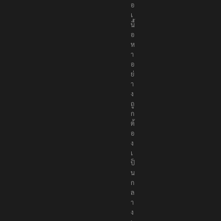
อ
เ
นื้
อ
ห
า
อ
ย่
า
ง
ถู
ก
ต้
อ
ง
เ
ป็
น
ก
ล
า
ง