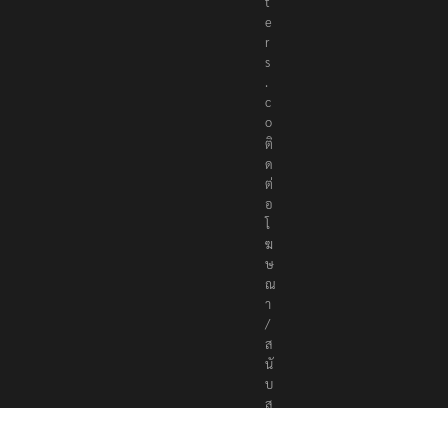
t
e
r
s
.
c
o
ติ
ด
ต่
อ
โ
ฆ
ษ
ณ
า
/
ส
นั
บ
ส
นุ
น