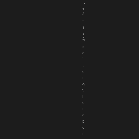
ณ
า
ธิ
ก
า
ร
ที่
e
d
i
t
o
r
@
t
h
e
r
e
p
o
r