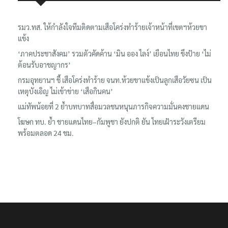
รมว.ทส. ให้กำลังใจทีมติดตามเสือโคร่งทำร้ายเจ้าหน้าที่เขตฯห้วยขา
แข้ง
‘ภาคประชาสังคม’ รวมตัวคัดค้าน ‘มิน ออง ไลง์’ เยือนไทย ขึงป้าย ‘ไม่
ต้อนรับอาชญากร’
กรมอุทยานฯ ชี้ เสือโคร่งทำร้าย จนท.ห้วยขาแข้งเป็นลูกเสือวัยซน เป็น
เหตุบังเอิญ ไม่เข้าข่าย ‘เสือกินคน’
แม่ทัพน้อยที่ 2 ย้ำบทบาทสื่อมวลชนหนุนภารกิจความมั่นคงชายแดน
โฆษก ทบ. ย้ำ ชายแดนไทย–กัมพูชา ยังปกติ ยัน ไทยเฝ้าระวังเตรียม
พร้อมตลอด 24 ชม.