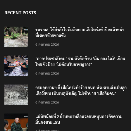
RECENT POSTS
รมว.ทส. ให้กำลังใจทีมติดตามเสือโคร่งทำร้ายเจ้าหน้า
ที่เขตฯห้วยขาแข้ง
6 สิงหาคม 2026
‘ภาคประชาสังคม’ รวมตัวคัดค้าน ‘มิน ออง ไลง์’ เยือน
ไทย ขึงป้าย ‘ไม่ต้อนรับอาชญากร’
6 สิงหาคม 2026
กรมอุทยานฯ ชี้ เสือโคร่งทำร้าย จนท.ห้วยขาแข้งเป็นลูก
เสือวัยซน เป็นเหตุบังเอิญ ไม่เข้าข่าย ‘เสือกินคน’
6 สิงหาคม 2026
แม่ทัพน้อยที่ 2 ย้ำบทบาทสื่อมวลชนหนุนภารกิจความ
มั่นคงชายแดน