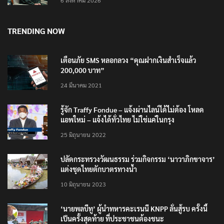
6 สิงหาคม 2026
TRENDING NOW
เตือนภัย SMS หลอกลวง “คุณฝากเงินสำเร็จแล้ว
200,000 บาท”
24 มีนาคม 2021
รู้จัก Traffy Fondue – แจ้งผ่านไลน์ได้ไม่ต้อง โหลด
แอพใหม่ – แจ้งได้ทั่วไทย ไม่ใช่แค่ในกรุง
25 มิถุนายน 2022
ปลัดกระทรวงวัฒนธรรม ร่วมกิจกรรม ‘นาวาภิกขาจาร’
แต่งชุดไทยตักบาตรทางน้ำ
10 มิถุนายน 2023
‘นายพลบีทู’ ผู้นำทหารคะเรนนี KNPP ลั่นสู้รบ ครั้งนี้
เป็นครั้งสุดท้าย ที่ประชาชนต้องชนะ