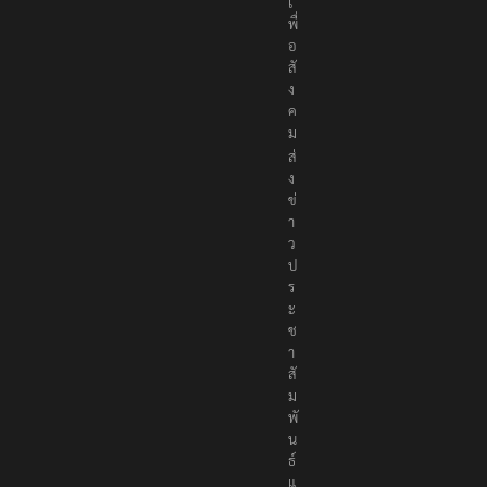
เ
พื่
อ
สั
ง
ค
ม
ส่
ง
ข่
า
ว
ป
ร
ะ
ช
า
สั
ม
พั
น
ธ์
แ