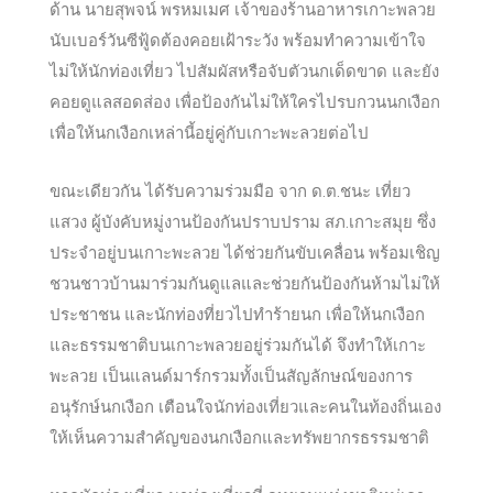
ด้าน นายสุพจน์ พรหมเมศ เจ้าของร้านอาหารเกาะพลวย
นับเบอร์วันซีฟู้ดต้องคอยเฝ้าระวัง พร้อมทำความเข้าใจ
ไม่ให้นักท่องเที่ยว ไปสัมผัสหรือจับตัวนกเด็ดขาด และยัง
คอยดูแลสอดส่อง เพื่อป้องกันไม่ให้ใครไปรบกวนนกเงือก
เพื่อให้นกเงือกเหล่านี้อยู่คู่กับเกาะพะลวยต่อไป
ขณะเดียวกัน ได้รับความร่วมมือ จาก ด.ต.ชนะ เที่ยว
แสวง ผู้บังคับหมู่งานป้องกันปราบปราม สภ.เกาะสมุย ซึ่ง
ประจำอยู่บนเกาะพะลวย ได้ช่วยกันขับเคลื่อน พร้อมเชิญ
ชวนชาวบ้านมาร่วมกันดูแลและช่วยกันป้องกันห้ามไม่ให้
ประชาชน และนักท่องที่ยวไปทำร้ายนก เพื่อให้นกเงือก
และธรรมชาติบนเกาะพลวยอยู่ร่วมกันได้ จึงทำให้เกาะ
พะลวย เป็นแลนด์มาร์กรวมทั้งเป็นสัญลักษณ์ของการ
อนุรักษ์นกเงือก เตือนใจนักท่องเที่ยวและคนในท้องถิ่นเอง
ให้เห็นความสำคัญของนกเงือกและทรัพยากรธรรมชาติ