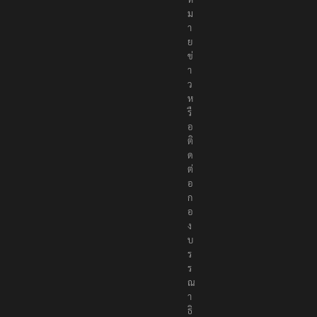
ม
า
ย
ข่
า
ว
ห
รื
อ
ติ
ด
ต่
อ
ก
อ
ง
บ
ร
ร
ณ
า
ธิ