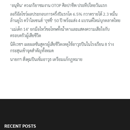
‘อนุทิน’ ควงภริยาชมงาน OTOP ศิลปาชีพ ประทีปไทยวันแรก
ลอรีอัลโชว์ผลประกอบการครึ่งปีแรกโต 6.5% กวาดรายได้ 2.3 หมื่น
ล้านยูโร คว้าไลเซนส์ ‘กุชชี่’ 50 ปี พร้อมส่ง 4 แบรนด์ใหม่บุกตลาดไทย
‘แม่เด็ก 14’ ยกมือไหว้ขอโทษทั้งน้ำตาและแสดงความเสียใจกับ
ครอบครัวผู้เสียชีวิต
นิติเวชฯ เผยผลชันสูตรผู้เสียชีวิตเหตุใช้อาวุธปืนในโรงเรียน 8 ร่าง
กระสุนเข้าจุดสำคัญทั้งหมด
นายกฯ สั่งคุมปืนเข้มอาวุธ เตรียมแก้กฎหมาย
RECENT POSTS