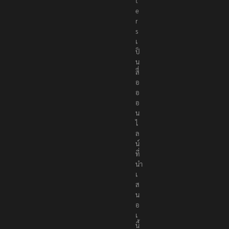
t
e
r
s
เ
ป็
น
สื่
อ
อ
อ
น
ไ
ล
น์
ที่
นำ
เ
ส
น
อ
เ
นื้