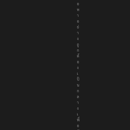
อ
ห
า
อ
ย่
า
ง
ถู
ก
ต้
อ
ง
เ
ป็
น
ก
ล
า
ง
เ
พื่
อ