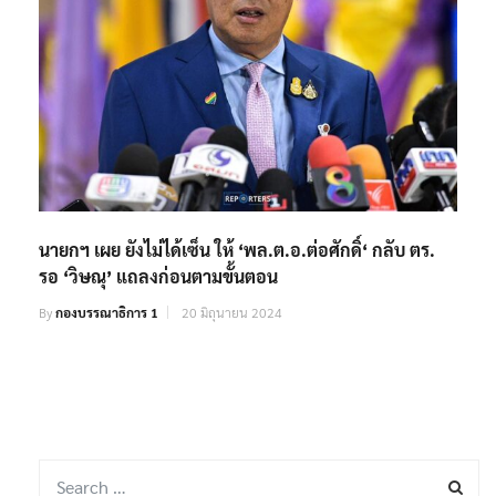
นายกฯ เผย ยังไม่ได้เซ็น ให้ ‘พล.ต.อ.ต่อศักดิ์‘ กลับ ตร.
รอ ‘วิษณุ’ แถลงก่อนตามขั้นตอน
By
กองบรรณาธิการ 1
20 มิถุนายน 2024