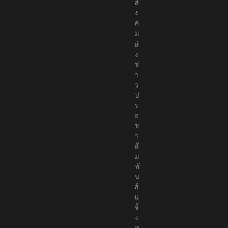
สั
ง
ค
ม
ส่
ง
ข่
า
ว
ป
ร
ะ
ช
า
สั
ม
พั
น
ธ์
แ
จ้
ง
ห