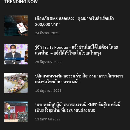
TRENDING NOW
เตือนภัย SMS หลอกลวง “คุณฝากเงินสำเร็จแล้ว
200,000 บาท”
24 มีนาคม 2021
รู้จัก Traffy Fondue – แจ้งผ่านไลน์ได้ไม่ต้อง โหลด
แอพใหม่ – แจ้งได้ทั่วไทย ไม่ใช่แค่ในกรุง
25 มิถุนายน 2022
ปลัดกระทรวงวัฒนธรรม ร่วมกิจกรรม ‘นาวาภิกขาจาร’
แต่งชุดไทยตักบาตรทางน้ำ
10 มิถุนายน 2023
‘นายพลบีทู’ ผู้นำทหารคะเรนนี KNPP ลั่นสู้รบ ครั้งนี้
เป็นครั้งสุดท้าย ที่ประชาชนต้องชนะ
13 มกราคม 2022