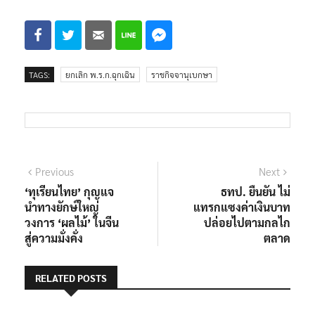
TAGS:
ยกเลิก พ.ร.ก.ฉุกเฉิน
ราชกิจจานุเบกษา
แนะแนว
Previous
Next
Previous
Next
post:
post:
‘ทุเรียนไทย’ กุญแจ
ธทป. ยืนยัน ไม่
เรื่อง
นำทางยักษ์ใหญ่
แทรกแซงค่าเงินบาท
วงการ ‘ผลไม้’ ในจีน
ปล่อยไปตามกลไก
สู่ความมั่งคั่ง
ตลาด
RELATED POSTS