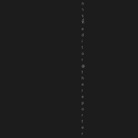
ก
า
ร
ที่
e
d
i
t
o
r
@
t
h
e
r
e
p
o
r
t
e
r