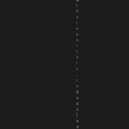
t
h
e
r
e
p
o
r
t
e
r
s
.
c
o
ติ
ด
ต่
อ
โ
ฆ
ษ