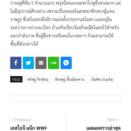
ว่างอยู่ที่ชั้น 5 จำนวนมาก พรุ่งนี้ตนเองจะพาไปดูซึ่งสวยมาก แต่
ไม่มีอุปกรณ์สักอย่าง เพราะเป็นของสโมสรสมาชิกสภาผู้แทน
ราษฎร ซึ่งสโมสรเพิ่งมีการแต่งตั้งประธานสโมสร และอยู่ใน
ระหว่างการร่างระเบียบ ถ้าเสร็จเรียบร้อยก็จะมีสโมสรไว้สำหรับ
ออกกำลังกาย ซึ่งผู้สื่อข่าวหรือคนในวงสภาฯ ก็จะสามารถใช้
พื้นที่ดังกล่าวได้
TAGS:
พริษฐ์ วัชรสินธุ
พิเชษฐ์ เชื้อเมืองพาน
ภัณฑิล น่วมเจิม
แนะแนว
Previous
Next
Previous
Next
post:
post:
เอสไอจี ผนึก WWF
เผยผลตรวจล่าสุด
เรื่อง