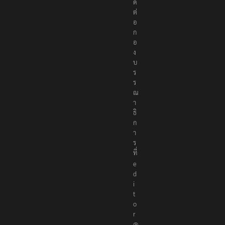
ด
ต่
อ
ก
อ
ง
บ
ร
ร
ณ
า
ธิ
ก
า
ร
ที่
e
d
i
t
o
r
@