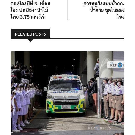
ต่อเนื่องปีที่ 3 ‘เชื่อม
สารหนูยังแน่นน้ำกก-
โยง-ปกป้อง’ ป่าไม้
น้ำสาย-จุดไหลลง
ไทย 3.75 แสนไร่
โขง
RELATED POSTS