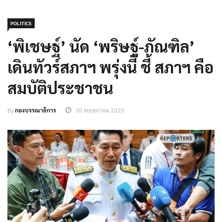
POLITICS
‘พิเชษฐ์’ นัด ‘พริษฐ์-ภัณฑิล’
เดินทัวร์สภาฯ พรุ่งนี้ ชี้ สภาฯ คือ
สมบัติประชาชน
By
กองบรรณาธิการ
30 พฤษภาคม 2025