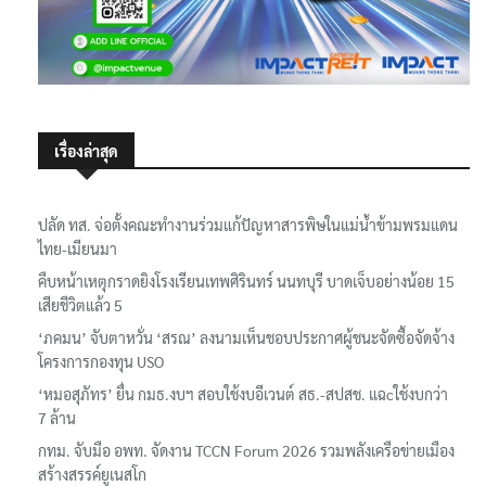
เรื่องล่าสุด
ปลัด ทส. จ่อตั้งคณะทำงานร่วมแก้ปัญหาสารพิษในแม่น้ำข้ามพรมแดน
ไทย-เมียนมา
คืบหน้าเหตุกราดยิงโรงเรียนเทพศิรินทร์ นนทบุรี บาดเจ็บอย่างน้อย 15
เสียชีวิตแล้ว 5
‘ภคมน’ จับตาหวั่น ‘สรณ’ ลงนามเห็นชอบประกาศผู้ชนะจัดซื้อจัดจ้าง
โครงการกองทุน USO
‘หมอสุภัทร’ ยื่น กมธ.งบฯ สอบใช้งบอีเวนต์ สธ.-สปสช. แฉcใช้งบกว่า
7 ล้าน
กทม. จับมือ อพท. จัดงาน TCCN Forum 2026 รวมพลังเครือข่ายเมือง
สร้างสรรค์ยูเนสโก