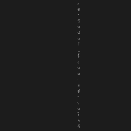
ะ
ช
า
สั
ม
พั
น
ธ์
แ
จ้
ง
ห
ม
า
ย
ข่
า
ว
ห
รื
อ
ติ