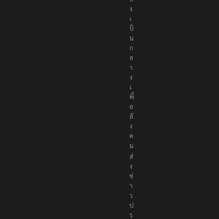
ง
เ
ป็
น
ก
ล
า
ง
เ
พื่
อ
สั
ง
ค
ม
ส่
ง
ข่
า
ว
ป
ร