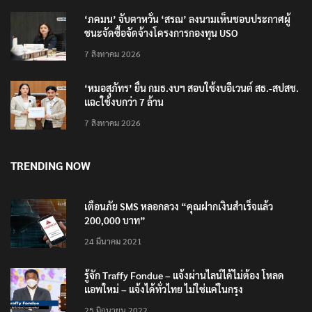
‘ภคมน’ จับตาหวั่น ‘สรณ’ ลงนามเห็นชอบประกาศผู้
ชนะจัดซื้อจัดจ้างโครงการกองทุน USO
7 สิงหาคม 2026
‘หมอสุภัทร’ ยื่น กมธ.งบฯ สอบใช้งบอีเวนต์ สธ.-สปสช.
แฉcใช้งบกว่า 7 ล้าน
7 สิงหาคม 2026
TRENDING NOW
เตือนภัย SMS หลอกลวง “คุณฝากเงินสำเร็จแล้ว
200,000 บาท”
24 มีนาคม 2021
รู้จัก Traffy Fondue – แจ้งผ่านไลน์ได้ไม่ต้อง โหลด
แอพใหม่ – แจ้งได้ทั่วไทย ไม่ใช่แค่ในกรุง
25 มิถุนายน 2022