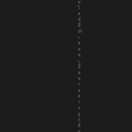
น
ไ
ล
น์
ที่
นำ
เ
ส
น
อ
เ
นื้
อ
ห
า
อ
ย่
า
ง
ถู
ก
ต้
อ