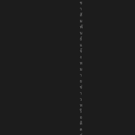
ช
า
สั
ม
พั
น
ธ์
แ
จ้
ง
ห
ม
า
ย
ข่
า
ว
ห
รื
อ
ติ
ด