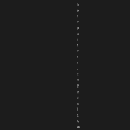
h
e
r
e
p
o
r
t
e
r
s
.
c
o
ติ
ด
ต่
อ
โ
ฆ
ษ
ณ