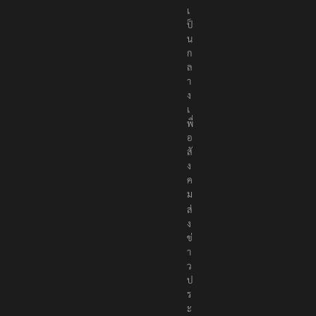
เ
ป็
น
ก
ล
า
ง
เ
พื่
อ
สั
ง
ค
ม
ส่
ง
ข่
า
ว
ป
ร
ะ