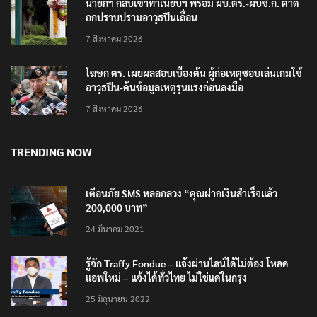
นายกฯ กลับเข้าทำเนียบฯ พร้อม ผบ.ตร.-ผบช.ก. คาด
ถกปราบปรามอาวุธปืนเถื่อน
7 สิงหาคม 2026
โฆษก ตร. เผยผลสอบเบื้องต้น ผู้ก่อเหตุชอบเล่นเกมใช้
อาวุธปืน-ค้นข้อมูลเหตุรุนแรงก่อนลงมือ
7 สิงหาคม 2026
TRENDING NOW
เตือนภัย SMS หลอกลวง “คุณฝากเงินสำเร็จแล้ว
200,000 บาท”
24 มีนาคม 2021
รู้จัก Traffy Fondue – แจ้งผ่านไลน์ได้ไม่ต้อง โหลด
แอพใหม่ – แจ้งได้ทั่วไทย ไม่ใช่แค่ในกรุง
25 มิถุนายน 2022