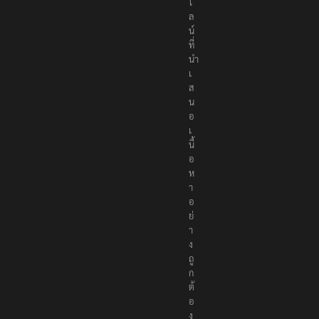
ไ
ล
น์
ที่
นำ
เ
ส
น
อ
เ
นื้
อ
ห
า
อ
ย่
า
ง
ถู
ก
ต้
อ
ง