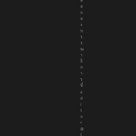
ต่
อ
ก
อ
ง
บ
ร
ร
ณ
า
ธิ
ก
า
ร
ที่
e
d
i
t
o
r
@
t