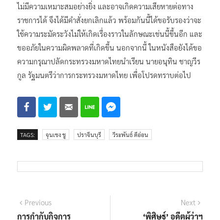
ไม่มีความเหมาะสมอย่างยิ่ง และอาจเกิดความเสียหายต่อทาง
ราชการได้ จึงได้มีคำสั่งยกเลิกแล้ว พร้อมกันนี้ได้ขอรับรองว่าจะ
ใช้ความระมัดระวังไม่ให้เกิดเรื่องราวในลักษณะเช่นนี้ขึ้นอีก และ
ขออภัยในความผิดพลาดที่เกิดขึ้น นอกจากนี้ ในหนังสือยังได้ขอ
ความกรุณาปลัดกระทรวงมหาดไทยนำเรียน นายอนุทิน ชาญวีร
กูล รัฐมนตรีว่าการกระทรวงมหาดไทย เพื่อโปรดทราบต่อไป
TAGS:
จุนเชง ชู
ปราจีนบุรี
วีระพันธ์ ดีอ่อน
แนะแนว
Previous
Next
Previous
Next
post:
post:
การกำกับกิจการ
‘พิศิษฐ์’ อดีตผู้ว่าฯ