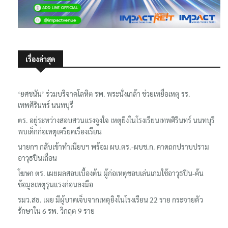
เรื่องล่าสุด
‘ยศชนัน’ ร่วมบริจาคโลหิต รพ. พระนั่งเกล้า ช่วยเหยื่อเหตุ รร.
เทพศิรินทร์ นนทบุรี
ตร. อยู่ระหว่างสอบสวนแรงจูงใจ เหตุยิงในโรงเรียนเทพศิรินทร์ นนทบุรี
พบเด็กก่อเหตุเครียดเรื่องเรียน
นายกฯ กลับเข้าทำเนียบฯ พร้อม ผบ.ตร.-ผบช.ก. คาดถกปราบปราม
อาวุธปืนเถื่อน
โฆษก ตร. เผยผลสอบเบื้องต้น ผู้ก่อเหตุชอบเล่นเกมใช้อาวุธปืน-ค้น
ข้อมูลเหตุรุนแรงก่อนลงมือ
รมว.สธ. เผย มีผู้บาดเจ็บจากเหตุยิงในโรงเรียน 22 ราย กระจายตัว
รักษาใน 6 รพ. วิกฤต 9 ราย