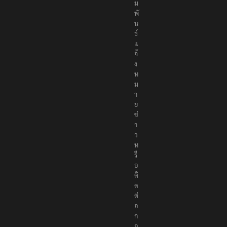
ม
พั
น
ธ์
แ
จ้
ง
ห
ม
า
ย
ข่
า
ว
ห
รื
อ
ติ
ด
ต่
อ
ก
อ