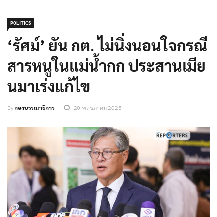
POLITICS
‘รัศม์’ ยัน กต. ไม่นิ่งนอนใจกรณี
สารหนูในแม่น้ำกก ประสานเมีย
นมาเร่งแก้ไข
By
กองบรรณาธิการ
29 พฤษภาคม 2025