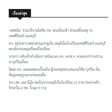
เรื่องล่าสุด
‘ยศชนัน’ ร่วมบริจาคโลหิต รพ. พระนั่งเกล้า ช่วยเหยื่อเหตุ รร.
เทพศิรินทร์ นนทบุรี
ตร. อยู่ระหว่างสอบสวนแรงจูงใจ เหตุยิงในโรงเรียนเทพศิรินทร์ นนทบุรี
พบเด็กก่อเหตุเครียดเรื่องเรียน
นายกฯ กลับเข้าทำเนียบฯ พร้อม ผบ.ตร.-ผบช.ก. คาดถกปราบปราม
อาวุธปืนเถื่อน
โฆษก ตร. เผยผลสอบเบื้องต้น ผู้ก่อเหตุชอบเล่นเกมใช้อาวุธปืน-ค้น
ข้อมูลเหตุรุนแรงก่อนลงมือ
รมว.สธ. เผย มีผู้บาดเจ็บจากเหตุยิงในโรงเรียน 22 ราย กระจายตัว
รักษาใน 6 รพ. วิกฤต 9 ราย