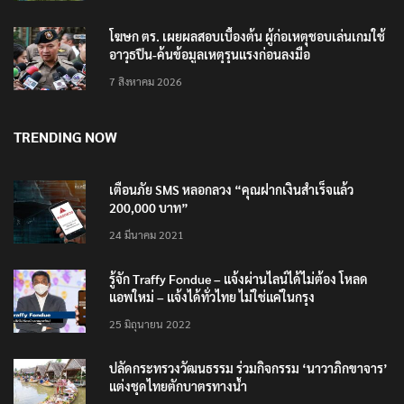
โฆษก ตร. เผยผลสอบเบื้องต้น ผู้ก่อเหตุชอบเล่นเกมใช้
อาวุธปืน-ค้นข้อมูลเหตุรุนแรงก่อนลงมือ
7 สิงหาคม 2026
TRENDING NOW
เตือนภัย SMS หลอกลวง “คุณฝากเงินสำเร็จแล้ว
200,000 บาท”
24 มีนาคม 2021
รู้จัก Traffy Fondue – แจ้งผ่านไลน์ได้ไม่ต้อง โหลด
แอพใหม่ – แจ้งได้ทั่วไทย ไม่ใช่แค่ในกรุง
25 มิถุนายน 2022
ปลัดกระทรวงวัฒนธรรม ร่วมกิจกรรม ‘นาวาภิกขาจาร’
แต่งชุดไทยตักบาตรทางน้ำ