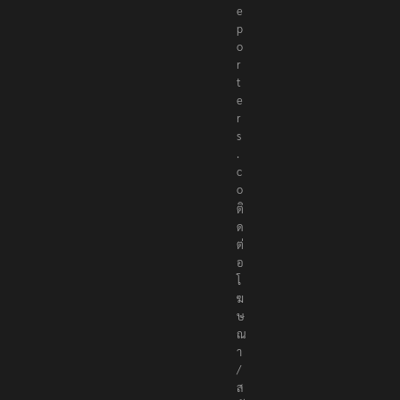
e
p
o
r
t
e
r
s
.
c
o
ติ
ด
ต่
อ
โ
ฆ
ษ
ณ
า
/
ส