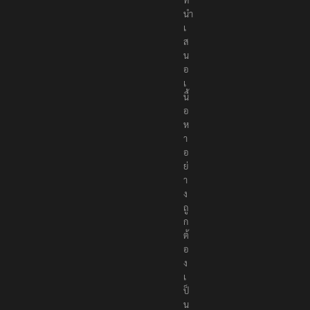
นำ
เ
ส
น
อ
เ
นื้
อ
ห
า
อ
ย่
า
ง
ถู
ก
ต้
อ
ง
เ
ป็
น