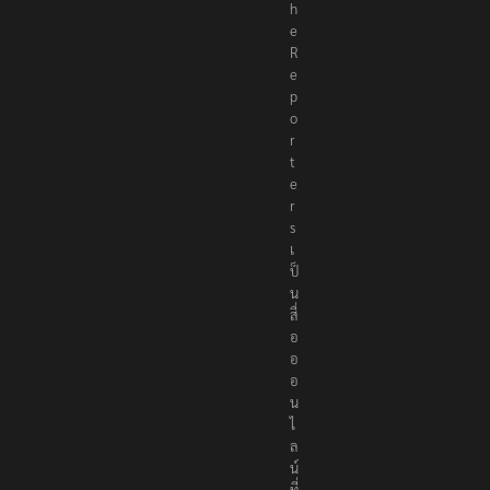
h
e
R
e
p
o
r
t
e
r
s
เ
ป็
น
สื่
อ
อ
อ
น
ไ
ล
น์
ที่