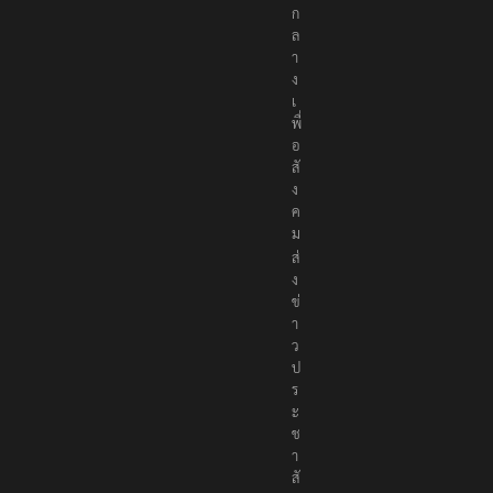
ก
ล
า
ง
เ
พื่
อ
สั
ง
ค
ม
ส่
ง
ข่
า
ว
ป
ร
ะ
ช
า
สั