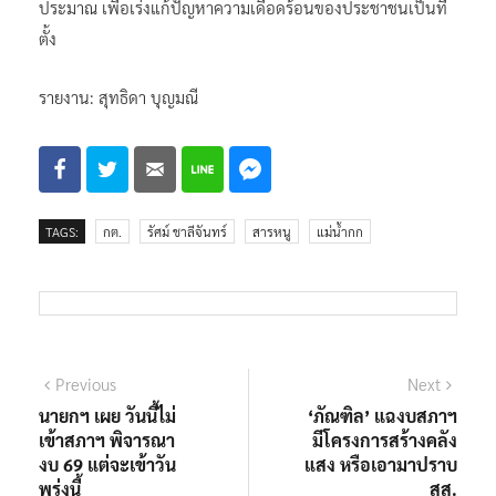
ประมาณ เพื่อเร่งแก้ปัญหาความเดือดร้อนของประชาชนเป็นที่
ตั้ง
รายงาน: สุทธิดา บุญมณี
TAGS:
กต.
รัศม์ ชาลีจันทร์
สารหนู
แม่น้ำกก
แนะแนว
Previous
Next
Previous
Next
post:
post:
นายกฯ เผย วันนี้ไม่
‘ภัณฑิล’ แฉงบสภาฯ
เรื่อง
เข้าสภาฯ พิจารณา
มีโครงการสร้างคลัง
งบ 69 แต่จะเข้าวัน
แสง หรือเอามาปราบ
พรุ่งนี้
สส.