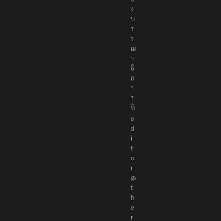
ง
บ
ร
ร
ณ
า
ธิ
ก
า
ร
ที่
e
d
i
t
o
r
@
t
h
e
r