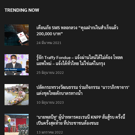
TRENDING NOW
เตือนภัย SMS หลอกลวง “คุณฝากเงินสำเร็จแล้ว
200,000 บาท”
24 มีนาคม 2021
รู้จัก Traffy Fondue – แจ้งผ่านไลน์ได้ไม่ต้อง โหลด
แอพใหม่ – แจ้งได้ทั่วไทย ไม่ใช่แค่ในกรุง
25 มิถุนายน 2022
ปลัดกระทรวงวัฒนธรรม ร่วมกิจกรรม ‘นาวาภิกขาจาร’
แต่งชุดไทยตักบาตรทางน้ำ
10 มิถุนายน 2023
‘นายพลบีทู’ ผู้นำทหารคะเรนนี KNPP ลั่นสู้รบ ครั้งนี้
เป็นครั้งสุดท้าย ที่ประชาชนต้องชนะ
13 มกราคม 2022