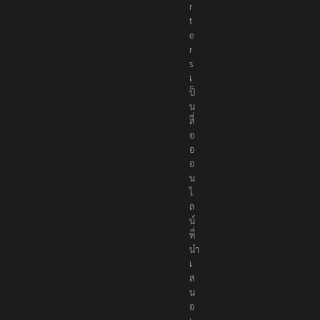
r
t
e
r
s
เ
ป็
น
สื่
อ
อ
อ
น
ไ
ล
น์
ที่
นำ
เ
ส
น
อ