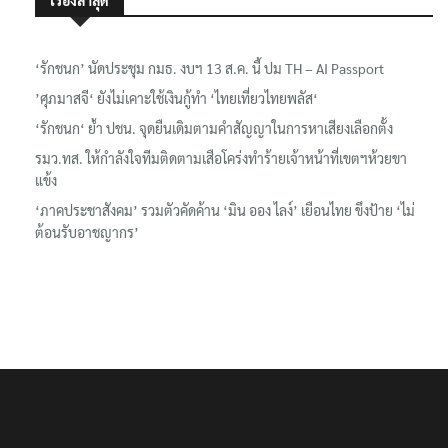
เรื่องล่าสุด
‘รักชนก’ นัดประชุม กมธ. งบฯ 13 ส.ค. นี้ ปม TH – AI Passport
’ศุภมาสจี‘ ยังไม่เคาะใช้เงินกู้ทำ ‘ไทยเที่ยวไทยพลัส‘
‘รักชนก‘ ย้ำ ปชน. จุดยืนเดิมตามคำสัญญาในการหาเสียงเลือกตั้ง
รมว.ทส. ให้กำลังใจทีมติดตามเสือโคร่งทำร้ายเจ้าหน้าที่เขตฯห้วยขา
แข้ง
‘ภาคประชาสังคม’ รวมตัวคัดค้าน ‘มิน ออง ไลง์’ เยือนไทย ขึงป้าย ‘ไม่
ต้อนรับอาชญากร’