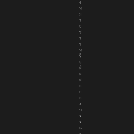
ง
ห
ม
า
ย
ข่
า
ว
ห
รื
อ
ติ
ด
ต่
อ
ก
อ
ง
บ
ร
ร
ณ
า