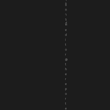
ธิ
ก
า
ร
ที่
e
d
i
t
o
r
@
t
h
e
r
e
p
o
r
t
e