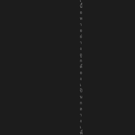
เ
นื้
อ
ห
า
อ
ย่
า
ง
ถู
ก
ต้
อ
ง
เ
ป็
น
ก
ล
า
ง
เ
พื่