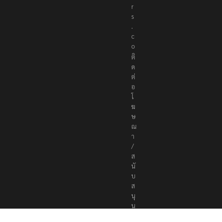
r
s
.
c
o
ติ
ด
ต่
อ
โ
ฆ
ษ
ณ
า
/
ส
นั
บ
ส
นุ
น
a