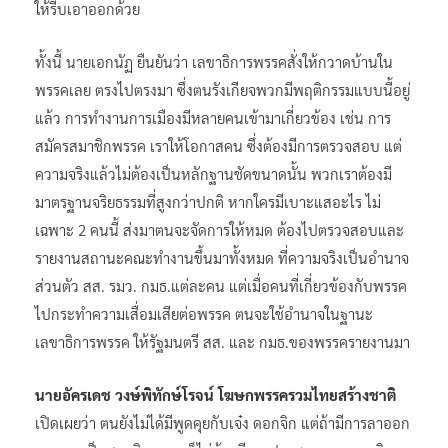
ให้รีบเอาออกด้วย
ทั้งนี้ นายเอกนัฏ ยืนยันว่า เลขาธิการพรรคสั่งให้กวาดบ้านใน
พรรคเลย ตรงไปตรงมา ซึ่งตนรังเกียจพวกมีพฤติกรรมแบบนี้อยู่
แล้ว การทำงานการเมืองมีหลายคนเข้ามาเกี่ยวข้อง เช่น การ
สมัครสมาชิกพรรค เราให้โอกาสคน ซึ่งต้องมีการตรวจสอบ แต่
ความจริงแล้วไม่ต้องเป็นหลักฐานชัดขนาดนั้น พวกเราต้องมี
มาตรฐานจริยธรรมที่สูงกว่าปกติ หากใครมีเบาะแสอะไร ไม่
เฉพาะ 2 คนนี้ ส่งมาตนจะจัดการให้หมด ต้องไปตรวจสอบและ
รายงานสถานะคณะทำงานขึ้นมาทั้งหมด ที่ความจริงเป็นอำนาจ
ส่วนตัว สส. รมว. กมธ.แต่ละคน แต่เมื่อคนที่เกี่ยวข้องกับพรรค
ไปกระทำความเสื่อมเสียต่อพรรค ตนจะใช้อำนาจในฐานะ
เลขาธิการพรรค ให้รัฐมนตรี สส. และ กมธ.ของพรรครายงานมา
นายอัครเดช วงษ์พิทักษ์โรจน์ โฆษกพรรครวมไทยสร้างชาติ
เปิดเผยว่า ตนยังไม่ได้มีพูดคุยกับเจ๋ง ดอกจิก แต่ถ้ามีการลาออก