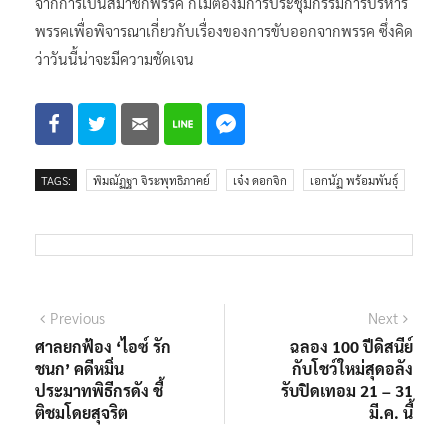
จากการเป็นสมาชิกพรรค ก็ไม่ต้องมีการประชุมกรรมการบริหาร
พรรคเพื่อพิจารณาเกี่ยวกับเรื่องของการขับออกจากพรรค ซึ่งคิด
ว่าวันนี้น่าจะมีความชัดเจน
TAGS:
พิมณัฏฐา จิระพุทธิภาคย์
เจ๋ง ดอกจิก
เอกนัฏ พร้อมพันธุ์
แนะแนว
Previous
Next
Previous
Next
post:
post:
ศาลยกฟ้อง ‘ไอซ์ รัก
ฉลอง 100 ปีดิสนีย์
เรื่อง
ชนก’ คดีหมิ่น
กับโชว์ใหม่สุดอลัง
ประมาทพิธีกรดัง ชี้
รับปิดเทอม 21 – 31
ติชมโดยสุจริต
มี.ค. นี้