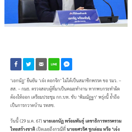
‘เอกนัฏ’ ยืนยัน ‘เจ๋ง ดอกจิก’ ไม่ได้เป็นสมาชิกพรรค ขอ รมว. –
สส. – กมธ. ตรวจสอบผู้ที่มาเป็นคณะทำงาน หากพบกระทำผิด
ต้องให้ออก เตรียมประชุม กก.บห. ขับ ‘พิมณัฏฐา’ พรุ่งนี้ ย้ำถือ
เป็นการกวาดบ้าน รทสช.
วันนี้ (29 ม.ค. 67)
นายเอกนัฏ พร้อมพันธุ์ เลขาธิการพรรครวม
ไทยสร้างชาติ
เปิดเผยถึงกรณีที่
นายยศวริศ ชูกล่อม หรือ ‘เจ๋ง