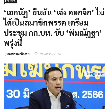
POLITICS
‘เอกนัฏ’ ยืนยัน ‘เจ๋ง ดอกจิก’ ไม่
ได้เป็นสมาชิกพรรค เตรียม
ประชุม กก.บห. ขับ ‘พิมณัฏฐา’
พรุ่งนี้
By
กองบรรณาธิการ 1
29 มกราคม 2024