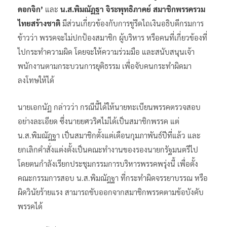
ดอกจิก’
และ
น.ส.พิมณัฏฐา จิระพุทธิภาคย์ สมาชิกพรรครวม
ไทยสร้างชาติ
มีส่วนเกี่ยวข้องกับการขู่รีดไถเงินอธิบดีกรมการ
ข้าวว่า พรรคจะไม่ปกป้องสมาชิก ผู้บริหาร หรือคนที่เกี่ยวข้องที่
ไปกระทำความผิด โดยจะให้ความร่วมมือ และสนับสนุนเจ้า
พนักงานตามกระบวนการยุติธรรม เพื่อจับคนกระทำผิดมา
ลงโทษให้ได้
นายเอกนัฏ กล่าวว่า กรณีนี้ได้ให้นายทะเบียนพรรคตรวจสอบ
อย่างละเอียด ซึ่งนายยศวริศไม่ได้เป็นสมาชิกพรรค แต่
น.ส.พิมณัฎฐา เป็นสมาชิกตั้งแต่เดือนกุมภาพันธ์ปีที่แล้ว และ
ยกเลิกคำสั่งแต่งตั้งเป็นคณะทำงานของรองนายกรัฐมนตรีไป
โดยตนกำลังเรียกประชุมกรรมการบริหารพรรคพรุ่งนี้ เพื่อตั้ง
คณะกรรมการสอบ น.ส.พิมณัฎฐา ที่กระทำผิดจรรยาบรรณ หรือ
ผิดวินัยร้ายแรง สามารถขับออกจากสมาชิกพรรคตามข้อบังคับ
พรรคได้