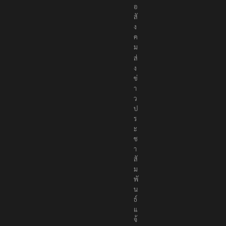
อ
สั
ง
ค
ม
ส่
ง
ข่
า
ว
ป
ร
ะ
ช
า
สั
ม
พั
น
ธ์
แ
จ้