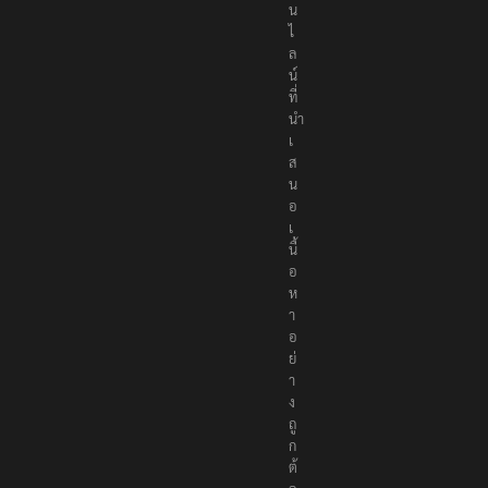
น
ไ
ล
น์
ที่
นำ
เ
ส
น
อ
เ
นื้
อ
ห
า
อ
ย่
า
ง
ถู
ก
ต้