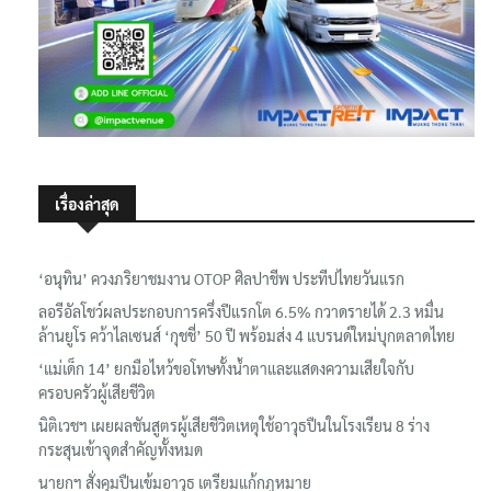
เรื่องล่าสุด
‘อนุทิน’ ควงภริยาชมงาน OTOP ศิลปาชีพ ประทีปไทยวันแรก
ลอรีอัลโชว์ผลประกอบการครึ่งปีแรกโต 6.5% กวาดรายได้ 2.3 หมื่น
ล้านยูโร คว้าไลเซนส์ ‘กุชชี่’ 50 ปี พร้อมส่ง 4 แบรนด์ใหม่บุกตลาดไทย
‘แม่เด็ก 14’ ยกมือไหว้ขอโทษทั้งน้ำตาและแสดงความเสียใจกับ
ครอบครัวผู้เสียชีวิต
นิติเวชฯ เผยผลชันสูตรผู้เสียชีวิตเหตุใช้อาวุธปืนในโรงเรียน 8 ร่าง
กระสุนเข้าจุดสำคัญทั้งหมด
นายกฯ สั่งคุมปืนเข้มอาวุธ เตรียมแก้กฎหมาย