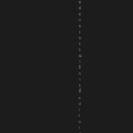
ด
ต่
อ
ก
อ
ง
บ
ร
ร
ณ
า
ธิ
ก
า
ร
ที่
e
d
i
t
o
r