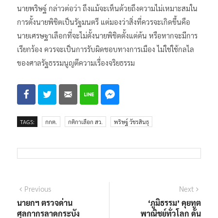
นายพริษฐ์ กล่าวต่อว่า ถึงแม้จะเห็นด้วยถึงความไม่เหมาะสมใน
การตั้งนายพิชิตเป็นรัฐมนตรี แต่มองว่าสิ่งที่ควรจะเกิดขึ้นคือ
นายเศรษฐาเลือกที่จะไม่ตั้งนายพิชิตตั้งแต่ต้น หรือหากจะมีการ
เรียกร้อง ควรจะเป็นการรับผิดชอบทางการเมือง ไม่ใช่ใช้กลไล
ของศาลรัฐธรรมนูญตีความเรื่องจริยธรรม
TAGS:
กกต.
กติกาเลือก สว.
พริษฐ์ วัชรสินธุ
แนะแนว
Previous
Next
Previous
Next
post:
post:
นายกฯ ตรวจด่าน
‘ภูมิธรรม’ คุยทูต
เรื่อง
ศุลกากรลาดกระบัง
พาณิชย์ทั่วโลก ดัน