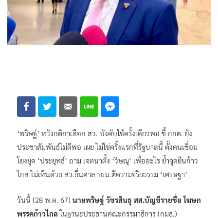
‘พริษฐ์’ หวังกติกาเลือก สว. บังคับใช้ครั้งเดียวพอ ชี้ กกต. ยัง
ประชาสัมพันธ์ไม่ดีพอ เผย ไม่ใช่ครั้งแรกที่รัฐบาลนี้ ตั้งคนเชื่อม
โยงยุค ‘ประยุทธ์’ ถาม เจตนาตั้ง ‘วิษณุ’ เพื่ออะไร ย้ำจุดยืนก้าว
ไกล ไม่เห็นด้วย สว.ยื่นศาล รธน.ตีความจริยธรรม ‘เศรษฐา’
วันนี้ (28 พ.ค. 67)
นายพริษฐ์ วัชรสินธุ สส.บัญชีรายชื่อ โฆษก
พรรคก้าวไกล
ในฐานะประธานคณะกรรมาธิการ (กมธ.)