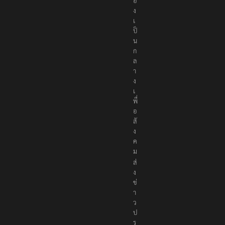
อ
ง
เ
ป็
น
ก
ล
า
ง
เ
พื่
อ
สั
ง
ค
ม
ส่
ง
ข่
า
ว
ป
ร