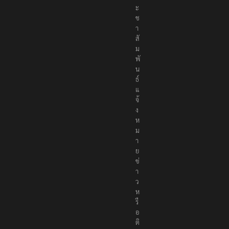
ะ
ช
า
สั
ม
พั
น
ธ์
แ
จ้
ง
ห
ม
า
ย
ข่
า
ว
ห
รื
อ
ติ