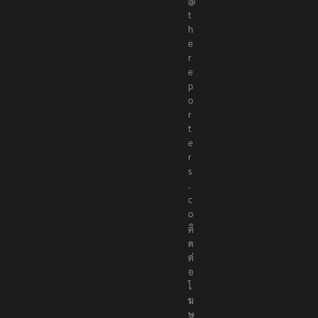
@
t
h
e
r
e
p
o
r
t
e
r
s
.
c
o
ติ
ด
ต่
อ
โ
ฆ
ษ