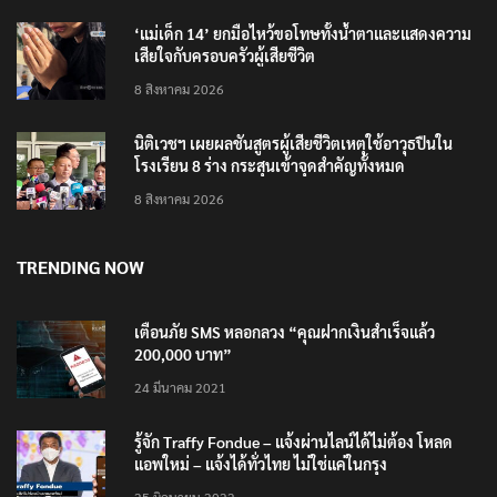
‘แม่เด็ก 14’ ยกมือไหว้ขอโทษทั้งน้ำตาและแสดงความ
เสียใจกับครอบครัวผู้เสียชีวิต
8 สิงหาคม 2026
นิติเวชฯ เผยผลชันสูตรผู้เสียชีวิตเหตุใช้อาวุธปืนใน
โรงเรียน 8 ร่าง กระสุนเข้าจุดสำคัญทั้งหมด
8 สิงหาคม 2026
TRENDING NOW
เตือนภัย SMS หลอกลวง “คุณฝากเงินสำเร็จแล้ว
200,000 บาท”
24 มีนาคม 2021
รู้จัก Traffy Fondue – แจ้งผ่านไลน์ได้ไม่ต้อง โหลด
แอพใหม่ – แจ้งได้ทั่วไทย ไม่ใช่แค่ในกรุง