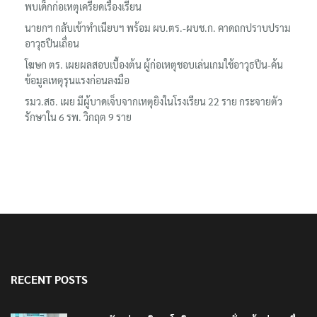
พบเด็กก่อเหตุเครียดเรื่องเรียน
นายกฯ กลับเข้าทำเนียบฯ พร้อม ผบ.ตร.-ผบช.ก. คาดถกปราบปราม
อาวุธปืนเถื่อน
โฆษก ตร. เผยผลสอบเบื้องต้น ผู้ก่อเหตุชอบเล่นเกมใช้อาวุธปืน-ค้น
ข้อมูลเหตุรุนแรงก่อนลงมือ
รมว.สธ. เผย มีผู้บาดเจ็บจากเหตุยิงในโรงเรียน 22 ราย กระจายตัว
รักษาใน 6 รพ. วิกฤต 9 ราย
RECENT POSTS