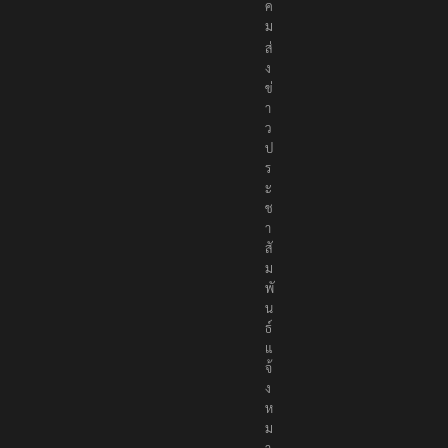
ค
ม
ส่
ง
ข่
า
ว
ป
ร
ะ
ช
า
สั
ม
พั
น
ธ์
แ
จ้
ง
ห
ม
า