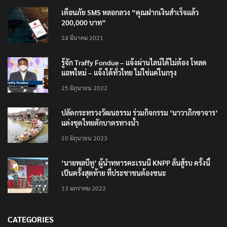
เตือนภัย SMS หลอกลวง “คุณฝากเงินสำเร็จแล้ว
200,000 บาท”
24 มีนาคม 2021
รู้จัก Traffy Fondue – แจ้งผ่านไลน์ได้ไม่ต้อง โหลด
แอพใหม่ – แจ้งได้ทั่วไทย ไม่ใช่แค่ในกรุง
25 มิถุนายน 2022
ปลัดกระทรวงวัฒนธรรม ร่วมกิจกรรม ‘นาวาภิกขาจาร’
แต่งชุดไทยตักบาตรทางน้ำ
10 มิถุนายน 2023
‘นายพลบีทู’ ผู้นำทหารคะเรนนี KNPP ลั่นสู้รบ ครั้งนี้
เป็นครั้งสุดท้าย ที่ประชาชนต้องชนะ
13 มกราคม 2022
CATEGORIES