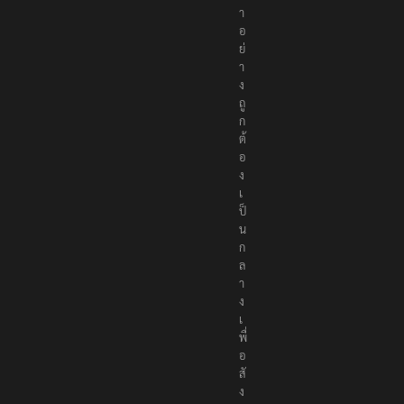
า
อ
ย่
า
ง
ถู
ก
ต้
อ
ง
เ
ป็
น
ก
ล
า
ง
เ
พื่
อ
สั
ง