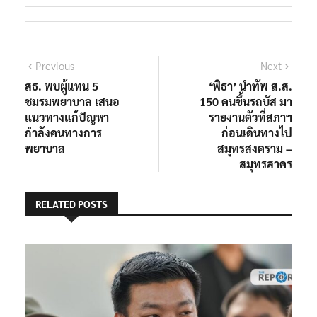
แนะแนว
Previous
Next
Previous
Next
post:
post:
สธ. พบผู้แทน 5
‘พิธา’ นำทัพ ส.ส.
เรื่อง
ชมรมพยาบาล เสนอ
150 คนขึ้นรถบัส มา
แนวทางแก้ปัญหา
รายงานตัวที่สภาฯ
กำลังคนทางการ
ก่อนเดินทางไป
พยาบาล
สมุทรสงคราม –
สมุทรสาคร
RELATED POSTS