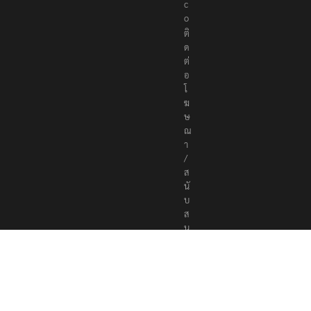
c
o
ติ
ด
ต่
อ
โ
ฆ
ษ
ณ
า
/
ส
นั
บ
ส
นุ
น
a
d
v
e
r