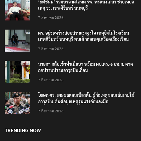
‘ยศชนัน’ ร่วมบริจาคโลหิต รพ. พระนั่งเกล้า ช่วยเหยื่อ
เหตุ รร. เทพศิรินทร์ นนทบุรี
7 สิงหาคม 2026
ตร. อยู่ระหว่างสอบสวนแรงจูงใจ เหตุยิงในโรงเรียน
เทพศิรินทร์ นนทบุรี พบเด็กก่อเหตุเครียดเรื่องเรียน
7 สิงหาคม 2026
นายกฯ กลับเข้าทำเนียบฯ พร้อม ผบ.ตร.-ผบช.ก. คาด
ถกปราบปรามอาวุธปืนเถื่อน
7 สิงหาคม 2026
โฆษก ตร. เผยผลสอบเบื้องต้น ผู้ก่อเหตุชอบเล่นเกมใช้
อาวุธปืน-ค้นข้อมูลเหตุรุนแรงก่อนลงมือ
7 สิงหาคม 2026
TRENDING NOW