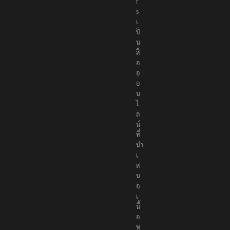
r
s
เ
ป็
น
สื่
อ
อ
อ
น
ไ
ล
น์
ที่
นำ
เ
ส
น
อ
เ
นื้
อ
ห