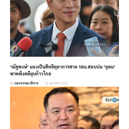
‘ณัฐพงษ์’ มองเป็นสิทธิตุลาการศาล รธน.สอบปม ‘อุดม’
พาดพิงคดียุบก้าวไกล
By
กองบรรณาธิการ
14 ตุลาคม 2024