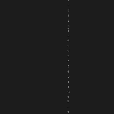
ย
ข่
า
ว
ห
รื
อ
ติ
ด
ต่
อ
ก
อ
ง
บ
ร
ร
ณ
า
ธิ
ก
า