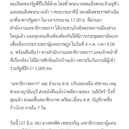
ละเอียดของรัฐพิธีไปให้ด้วย โดยที่ พระบาทสมเด็จพระเจ้าอยู่หัว
และสมเด็จพระนางเจ้า ฯ พระบรมราชินี จะเสด็จพระราชดำเนิน
มาที่อาคารรัฐสภา ในเวลาประมาณ 17.00 น. ที่ผ่านมา
สำนักงานเลขาธิการสภาฯ ได้ประสานไปยังพรรคการเมืองส่วน
ใหญ่แล้ว และทุกคนเห็นพ้องต้องกันให้มีการประชุมสภานัดแรก
เพื่อเลือกประธานสภาผู้แทนราษฎร ในวันที่ 4 ก.ค. เวลา 9.00
น. พร้อมยืนยันว่า ทางสำนักงานเลขาธิการสภาฯ และเจ้าหน้าที่
ที่เกี่ยวข้อง ได้มีการซักซ้อมไปบ้างแล้ว เพราะในวันงานมีผู้เข้า
ร่วมรัฐพิธีกว่า 1,000 คน
‘เลขาธิการสภาฯ’ เผย จำนวน ส.ส. ปรับลดเหลือ 499 คน เหตุ
ศาลอาญามีนบุรี ส่งหนังสือแจ้งว่าคดีความของ ‘ณธีภัสร์’ ถึงที่
สุดแล้ว ส่งผลสิ้นสมาชิกภาพ เตรียม เลื่อน ส.ส. บัญชีรายชื่อ
ก้าวไกล ภายใน 7 วัน
วันนี้ (27 มิ.ย. 66) นางพรพิศ เพชรเจริญ เลขาธิการสภาผู้แทน