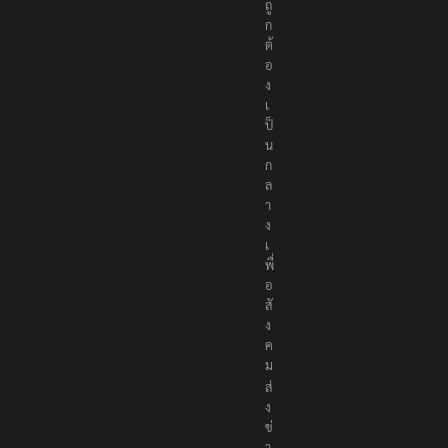
า
ง
ถู
ก
ต้
อ
ง
เ
ป็
น
ก
ล
า
ง
เ
พื่
อ
สั
ง
ค
ม
ส่