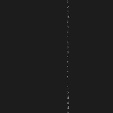
d
i
t
o
r
@
t
h
e
r
e
p
o
r
t
e
r
s
.
c
o
ติ