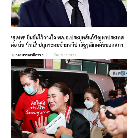
‘สุเทพ’ ยืนยันไว้วางใจ พล.อ.ประยุทธ์แก้ปัญหาประเทศ
ต่อ ลั่น ‘โทนี่’ ปลุกระดมข้ามทวีป ณัฐวุฒิกดดันนอกสภา
By
กองบรรณาธิการ 1
3 กันยายน 2021