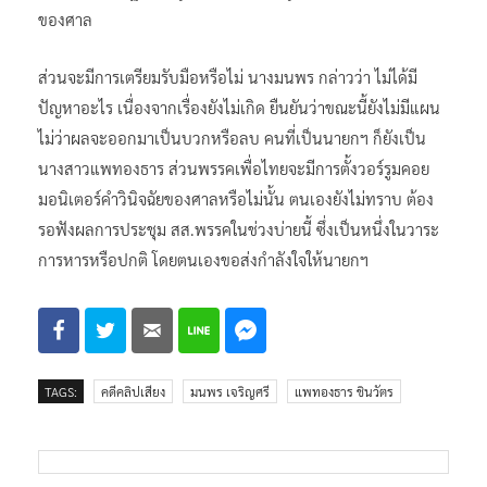
นโยบายต่าง ๆ ของพรรคเพื่อไทยจะไปต่อได้หรือไม่ ว่า เป็น
เรื่องของศาลรัฐธรรมนูญ ตนเองไม่ขอพูดถึงกระบวนการตัดสิน
ของศาล
ส่วนจะมีการเตรียมรับมือหรือไม่ นางมนพร กล่าวว่า ไม่ได้มี
ปัญหาอะไร เนื่องจากเรื่องยังไม่เกิด ยืนยันว่าขณะนี้ยังไม่มีแผน
ไม่ว่าผลจะออกมาเป็นบวกหรือลบ คนที่เป็นนายกฯ ก็ยังเป็น
นางสาวแพทองธาร ส่วนพรรคเพื่อไทยจะมีการตั้งวอร์รูมคอย
มอนิเตอร์คำวินิจฉัยของศาลหรือไม่นั้น ตนเองยังไม่ทราบ ต้อง
รอฟังผลการประชุม สส.พรรคในช่วงบ่ายนี้ ซึ่งเป็นหนึ่งในวาระ
การหารหรือปกติ โดยตนเองขอส่งกำลังใจให้นายกฯ
TAGS:
คดีคลิปเสียง
มนพร เจริญศรี
แพทองธาร ชินวัตร