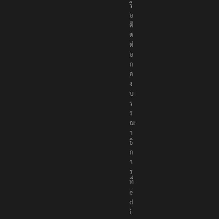
ว
ห
รื
อ
ติ
ด
ต่
อ
ก
อ
ง
บ
ร
ร
ณ
า
ธิ
ก
า
ร
ที่
e