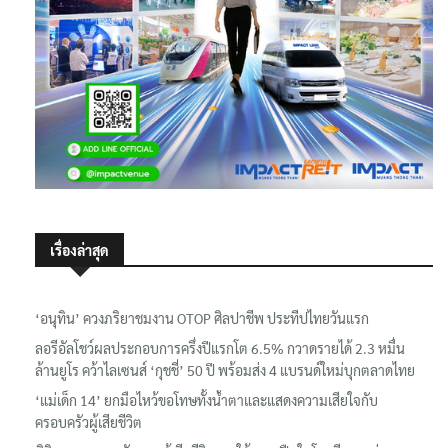
เรื่องล่าสุด
‘อนุทิน’ ควงภริยาชมงาน OTOP ศิลปาชีพ ประทีปไทยวันแรก
ลอรีอัลโชว์ผลประกอบการครึ่งปีแรกโต 6.5% กวาดรายได้ 2.3 หมื่น
ล้านยูโร คว้าไลเซนส์ ‘กุชชี่’ 50 ปี พร้อมส่ง 4 แบรนด์ใหม่บุกตลาดไทย
‘แม่เด็ก 14’ ยกมือไหว้ขอโทษทั้งน้ำตาและแสดงความเสียใจกับ