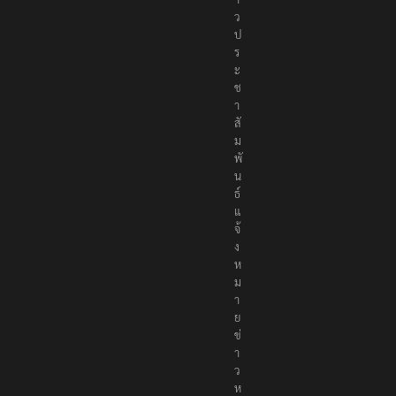
ง
ข่
า
ว
ป
ร
ะ
ช
า
สั
ม
พั
น
ธ์
แ
จ้
ง
ห
ม
า
ย
ข่
า