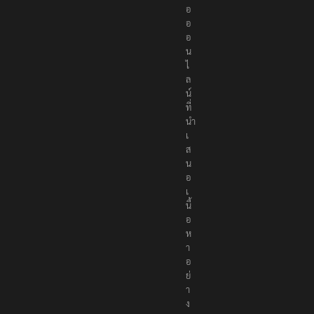
น
สื่
อ
อ
อ
น
ไ
ล
น์
ที่
นำ
เ
ส
น
อ
เ
นื้
อ
ห
า
อ
ย่