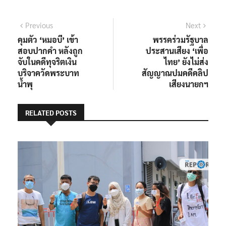
แนะแนว
Previous
Next
Previous
Next
post:
post:
คุมตัว ‘หมอบี’ เข้า
พรรคร่วมรัฐบาล
เรื่อง
สอบปากคำ หลังถูก
ประสานเสียง ‘เพื่อ
จับในคดีทุจริตเงิน
ไทย’ ยังไม่ส่ง
บริจาควัดพระบาท
สัญญาณปมคดีคลิป
น้ำพุ
เสียงนายกฯ
RELATED POSTS