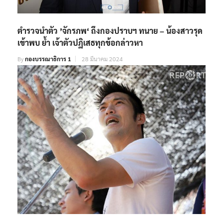
ตำรวจนำตัว ’จักรภพ‘ ถึงกองปราบฯ ทนาย – น้องสาวรุด
เข้าพบ ย้ำ เจ้าตัวปฏิเสธทุกข้อกล่าวหา
By
กองบรรณาธิการ 1
28 มีนาคม 2024