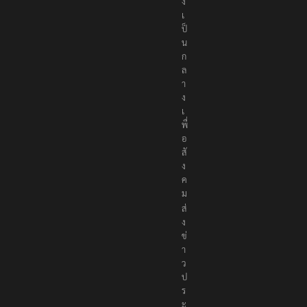
ง
เ
ป็
น
ก
ล
า
ง
เ
พื่
อ
สั
ง
ค
ม
ส่
ง
ข่
า
ว
ป
ร
ะ