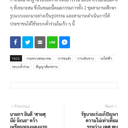
ๆ ที่เหมาะสม ซึ่งในขณะนี้คณะกรรมการทั้ง 2 ชุดสามารถศึกษา
รูปแบบออกมาอย่างเป็นรูปธรรม และสามารถดำเนินการให้
ประชาชนได้ใช้ระบบตั๋วร่วมในเร็ว ๆ นี้
TAGS:
กระทรวงคมนาคม
การขนส่ง
การเดินทาง
รถไฟฟ้า
ระบบตั๋วร่วม
สัญญาสัมปทาน
แนะแนว
Previous
Next
Previous
Next
post:
post:
นายกฯ ยินดี ‘สายสุ
รัฐบาลเร่งแก้ปัญหา
เรื่อง
นีย์ จ๊ะนะ’ คว้า
ความไม่เท่าเทียม
เหรียญทองแดงแรก
ระหว่าง เพศ พบ