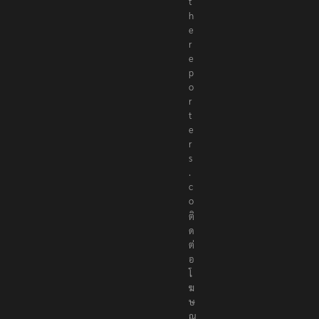
t
h
e
r
e
p
o
r
t
e
r
s
.
c
o
ติ
ด
ต่
อ
โ
ฆ
ษ
ณ