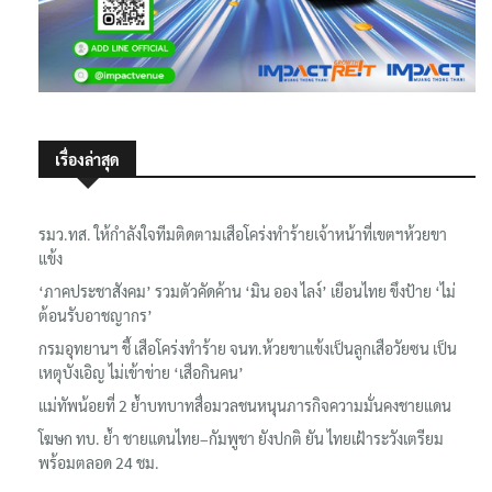
เรื่องล่าสุด
รมว.ทส. ให้กำลังใจทีมติดตามเสือโคร่งทำร้ายเจ้าหน้าที่เขตฯห้วยขา
แข้ง
‘ภาคประชาสังคม’ รวมตัวคัดค้าน ‘มิน ออง ไลง์’ เยือนไทย ขึงป้าย ‘ไม่
ต้อนรับอาชญากร’
กรมอุทยานฯ ชี้ เสือโคร่งทำร้าย จนท.ห้วยขาแข้งเป็นลูกเสือวัยซน เป็น
เหตุบังเอิญ ไม่เข้าข่าย ‘เสือกินคน’
แม่ทัพน้อยที่ 2 ย้ำบทบาทสื่อมวลชนหนุนภารกิจความมั่นคงชายแดน
โฆษก ทบ. ย้ำ ชายแดนไทย–กัมพูชา ยังปกติ ยัน ไทยเฝ้าระวังเตรียม
พร้อมตลอด 24 ชม.