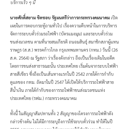
บริการเร็ว ๆ นี้
นายศักดิ์สยาม ชิดชอบ รัฐมนตรีว่าการกระทรวงคมนาคม
เปิด
เผยในการตอบกระทู้ถามทั่วไป เรื่องความคืบหน้าในการบริหาร
จัดการระบบตั๋วร่วมรถไฟฟ้า (บัตรแมงมุม) และระบบตั๋วร่วม
ขนส่งมวลชน ตามที่นายสมเกียรติ ถนอมสินธุ์ สมาชิกสภาผู้แทน
ราษฎร (ส.ส.) พรรคก้าวไกล กรุงเทพมหานคร (กทม.) วันนี้ (26
ส.ค. 2564) ณ รัฐสภา ว่าเรื่องดังกล่าว ถือเป็นเรื่องเดิมในอดีต
โดยการขนส่งสาธารณะนั้น ประเทศไทย เริ่มต้นจากระบบไฟฟ้า
สายสีเขียว ซึ่งถือเป็นเส้นทางแรกในปี 2542 ภายใต้การกำกับ
ดูแลของ กทม. ถัดมาในปี 2547 ได้เปิดให้บริการรถไฟฟ้าสาย
สีน้ำเงิน ภายใต้กำกับของการรถไฟฟ้าขนส่งมวลชนแห่ง
ประเทศไทย (รฟม.) กระทรวงคมนาคม
ทั้งนี้ ในสัญญาสัมปทานทั้ง 2 สัญญาของโครงการรถไฟฟ้าดัง
กล่าวข้างต้น ไม่ได้มีการระบุถึงการใช้ระบบตั๋วร่วม ทำให้ในปี