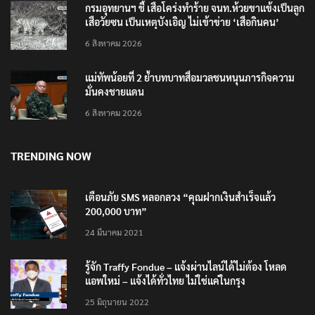
กรมอุทยานฯ ชี้ เสือโคร่งทำร้าย จนท.ห้วยขาแข้งเป็นลูก
เสือวัยซน เป็นเหตุบังเอิญ ไม่เข้าข่าย ‘เสือกินคน’
6 สิงหาคม 2026
แม่ทัพน้อยที่ 2 ย้ำบทบาทสื่อมวลชนหนุนภารกิจความ
มั่นคงชายแดน
6 สิงหาคม 2026
TRENDING NOW
เตือนภัย SMS หลอกลวง “คุณฝากเงินสำเร็จแล้ว
200,000 บาท”
24 มีนาคม 2021
รู้จัก Traffy Fondue – แจ้งผ่านไลน์ได้ไม่ต้อง โหลด
แอพใหม่ – แจ้งได้ทั่วไทย ไม่ใช่แค่ในกรุง
25 มิถุนายน 2022