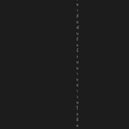
ช
า
สั
ม
พั
น
ธ์
แ
จ้
ง
ห
ม
า
ย
ข่
า
ว
ห
รื
อ
ติ
ด