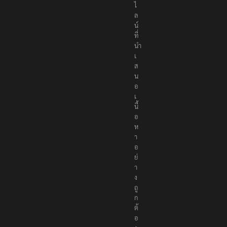
ไ
ล
น์
ที่
นำ
เ
ส
น
อ
เ
นื้
อ
ห
า
อ
ย่
า
ง
ถู
ก
ต้
อ