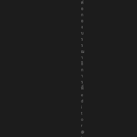
ต่
อ
ก
อ
ง
บ
ร
ร
ณ
า
ธิ
ก
า
ร
ที่
e
d
i
t
o
r
@