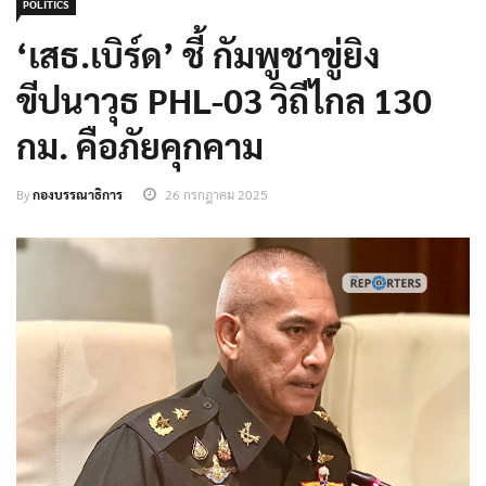
POLITICS
‘เสธ.เบิร์ด’ ชี้ กัมพูชาขู่ยิง
ขีปนาวุธ PHL-03 วิถีไกล 130
กม. คือภัยคุกคาม
By
กองบรรณาธิการ
26 กรกฎาคม 2025