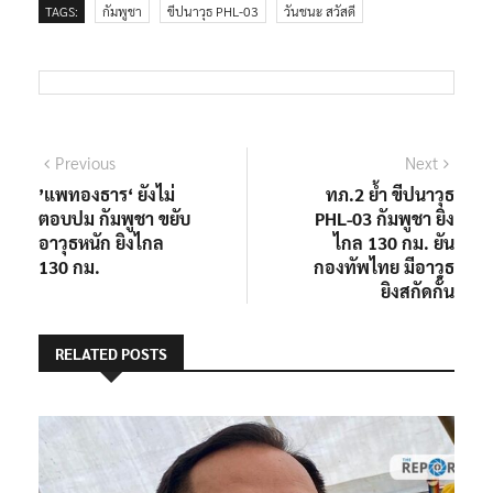
TAGS:
กัมพูชา
ขีปนาวุธ PHL-03
วันชนะ สวัสดี
แนะแนว
Previous
Next
Previous
Next
post:
post:
’แพทองธาร‘ ยังไม่
ทภ.2 ย้ำ ขีปนาวุธ
เรื่อง
ตอบปม กัมพูชา ขยับ
PHL-03 กัมพูชา ยิง
อาวุธหนัก ยิงไกล
ไกล 130 กม. ยัน
130 กม.
กองทัพไทย มีอาวุธ
ยิงสกัดกั้น
RELATED POSTS