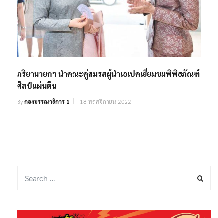
ภริยานายกฯ นำคณะคู่สมรสผู้นำเอเปคเยี่ยมชมพิพิธภัณฑ์
ศิลป์แผ่นดิน
By
กองบรรณาธิการ 1
18 พฤศจิกายน 2022