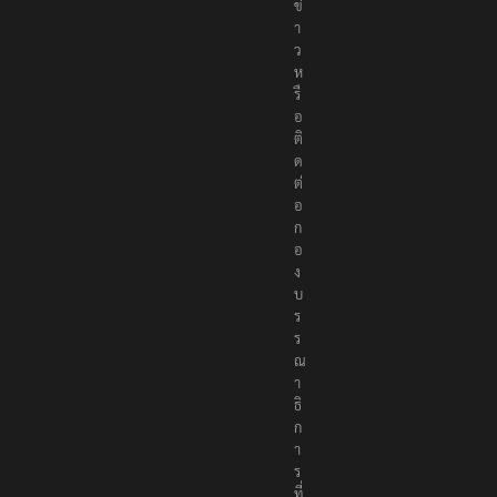
า
ย
ข่
า
ว
ห
รื
อ
ติ
ด
ต่
อ
ก
อ
ง
บ
ร
ร
ณ
า
ธิ
ก
า