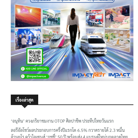
เรื่องล่าสุด
‘อนุทิน’ ควงภริยาชมงาน OTOP ศิลปาชีพ ประทีปไทยวันแรก