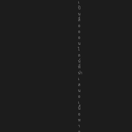
r
s
เ
ป็
น
สื่
อ
อ
อ
น
ไ
ล
น์
ที่
นำ
เ
ส
น
อ
เ
นื้
อ