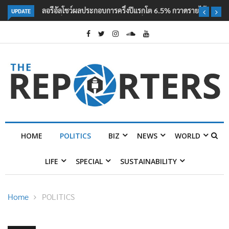
UPDATE
ลอรีอัลโชว์ผลประกอบการครึ่งปีแรกโต 6.5% กวาดรายได้ 2.3 หมื่นล้านยูโร
คว้าไลเซนส์ ‘กุชชี่’ 50 ปี พร้อมส่ง 4 แบรนด์ใหม่บุกตลาดไทย
HOME
POLITICS
BIZ
NEWS
WORLD
LIFE
SPECIAL
SUSTAINABILITY
Home
POLITICS