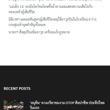
ลอรีอัลโชว์ผลประกอบการครึ่งปีแรกโต 6.5% กวาดรายได้ 2.3 หมื่น
ล้านยูโร คว้าไลเซนส์ ‘กุชชี่’ 50 ปี พร้อมส่ง 4 แบรนด์ใหม่บุกตลาดไทย
‘แม่เด็ก 14’ ยกมือไหว้ขอโทษทั้งน้ำตาและแสดงความเสียใจกับ
ครอบครัวผู้เสียชีวิต
นิติเวชฯ เผยผลชันสูตรผู้เสียชีวิตเหตุใช้อาวุธปืนในโรงเรียน 8 ร่าง
กระสุนเข้าจุดสำคัญทั้งหมด
นายกฯ สั่งคุมปืนเข้มอาวุธ เตรียมแก้กฎหมาย
RECENT POSTS