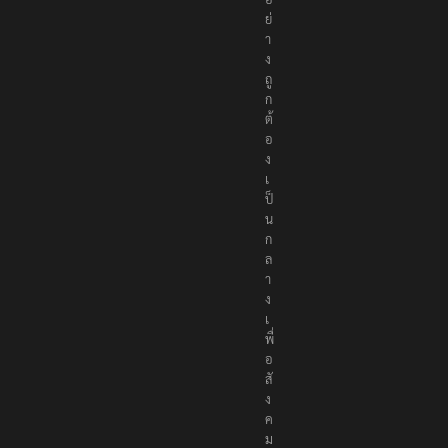
ห
า
อ
ย่
า
ง
ถู
ก
ต้
อ
ง
เ
ป็
น
ก
ล
า
ง
เ
พื่
อ
สั
ง