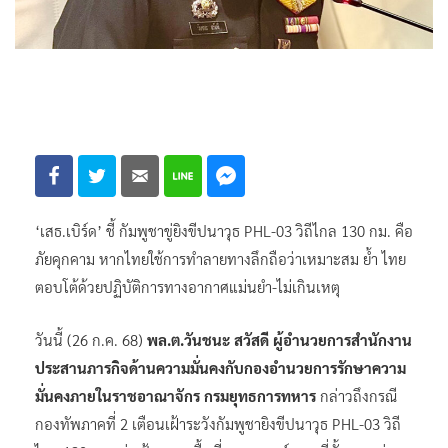
‘เสธ.เบิร์ด’ ชี้ กัมพูชาขู่ยิงขีปนาวุธ PHL-03 วิถีไกล 130 กม. คือ
ภัยคุกคาม หากไทยใช้การทำลายทางลึกถือว่าเหมาะสม ย้ำ ไทย
ตอบโต้ด้วยปฏิบัติการทางอากาศแม่นยำ-ไม่เกินเหตุ
วันนี้ (26 ก.ค. 68)
พล.ต.วันชนะ สวัสดี ผู้อำนวยการสำนักงาน
ประสานภารกิจด้านความมั่นคงกับกองอำนวยการรักษาความ
มั่นคงภายในราชอาณาจักร กรมยุทธการทหาร
กล่าวถึงกรณี