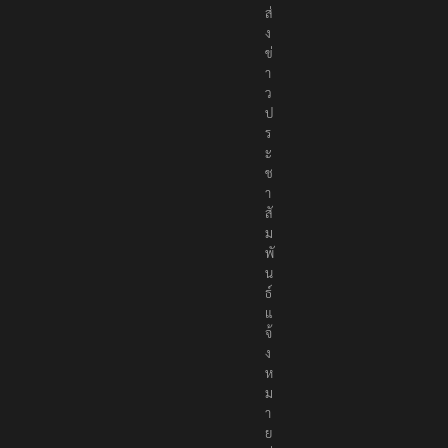
ค
ม
ส่
ง
ข่
า
ว
ป
ร
ะ
ช
า
สั
ม
พั
น
ธ์
แ
จ้
ง
ห
ม