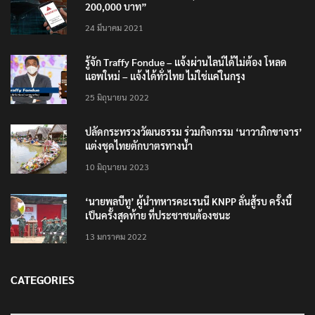
เตือนภัย SMS หลอกลวง “คุณฝากเงินสำเร็จแล้ว
200,000 บาท”
24 มีนาคม 2021
รู้จัก Traffy Fondue – แจ้งผ่านไลน์ได้ไม่ต้อง โหลด
แอพใหม่ – แจ้งได้ทั่วไทย ไม่ใช่แค่ในกรุง
25 มิถุนายน 2022
ปลัดกระทรวงวัฒนธรรม ร่วมกิจกรรม ‘นาวาภิกขาจาร’
แต่งชุดไทยตักบาตรทางน้ำ
10 มิถุนายน 2023
‘นายพลบีทู’ ผู้นำทหารคะเรนนี KNPP ลั่นสู้รบ ครั้งนี้
เป็นครั้งสุดท้าย ที่ประชาชนต้องชนะ
13 มกราคม 2022
CATEGORIES