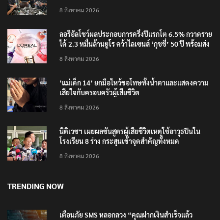
‘อนุทิน’ ควงภริยาชมงาน OTOP ศิลปาชีพ ประทีปไทย
วันแรก
8 สิงหาคม 2026
ลอรีอัลโชว์ผลประกอบการครึ่งปีแรกโต 6.5% กวาดราย
ได้ 2.3 หมื่นล้านยูโร คว้าไลเซนส์ ‘กุชชี่’ 50 ปี พร้อมส่ง
4 แบรนด์ใหม่บุกตลาดไทย
8 สิงหาคม 2026
‘แม่เด็ก 14’ ยกมือไหว้ขอโทษทั้งน้ำตาและแสดงความ
เสียใจกับครอบครัวผู้เสียชีวิต
8 สิงหาคม 2026
นิติเวชฯ เผยผลชันสูตรผู้เสียชีวิตเหตุใช้อาวุธปืนใน
โรงเรียน 8 ร่าง กระสุนเข้าจุดสำคัญทั้งหมด
8 สิงหาคม 2026
TRENDING NOW