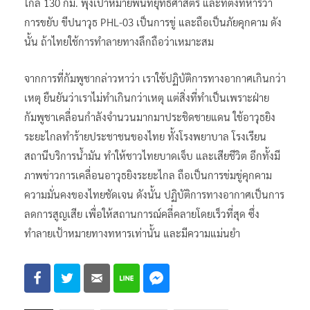
กองทัพภาคที่ 2 เตือนเฝ้าระวังกัมพูชายิงขีปนาวุธ PHL-03 วิถี
ไกล 130 กม. พุ่งเป้าหมายพื้นที่ยุทธศาสตร์ และที่ตั้งทหารว่า
การขยับ ขีปนาวุธ PHL-03 เป็นการขู่ และถือเป็นภัยคุกคาม ดัง
นั้น ถ้าไทยใช้การทำลายทางลึกถือว่าเหมาะสม
จากการที่กัมพูชากล่าวหาว่า เราใช้ปฏิบัติการทางอากาศเกินกว่า
เหตุ ยืนยันว่าเราไม่ทำเกินกว่าเหตุ แต่สิ่งที่ทำเป็นเพราะฝ่าย
กัมพูชาเคลื่อนกำลังจำนวนมากมาประชิดชายแดน ใช้อาวุธยิง
ระยะไกลทำร้ายประชาชนของไทย ทั้งโรงพยาบาล โรงเรียน
สถานีบริการน้ำมัน ทำให้ชาวไทยบาดเจ็บ และเสียชีวิต อีกทั้งมี
ภาพข่าวการเคลื่อนอาวุธยิงระยะไกล ถือเป็นการข่มขู่คุกคาม
ความมั่นคงของไทยชัดเจน ดังนั้น ปฏิบัติการทางอากาศเป็นการ
ลดการสูญเสีย เพื่อให้สถานการณ์คลี่คลายโดยเร็วที่สุด ซึ่ง
ทำลายเป้าหมายทางทหารเท่านั้น และมีความแม่นยำ