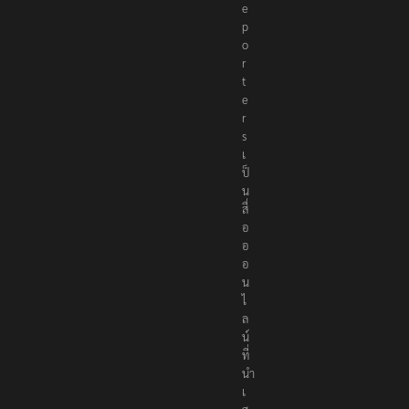
e
p
o
r
t
e
r
s
เ
ป็
น
สื่
อ
อ
อ
น
ไ
ล
น์
ที่
นำ
เ