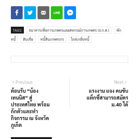
TAGS:
ธนาคารเพื่อการเกษตรและสหกรณ์การเกษตร (ธ.ก.ส.)
พัก
หนี้
สินเชื่อ
หนี้สินเกษตรกร
ไกล่เกลี่ยหนี้
แนะแนว
Previous
Next
Previous
Next
post:
post:
ต้อนรับ “น้อง
แรงงาน แจง คนขับ
เรื่อง
เทนนิส” สู่
แท็กซี่สามารถสมัคร
ประเทศไทย พร้อม
ม.40 ได้
กักตัวและทำ
กิจกรรม ณ จังหวัด
ภูเก็ต