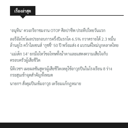
เรื่องล่าสุด
‘อนุทิน’ ควงภริยาชมงาน OTOP ศิลปาชีพ ประทีปไทยวันแรก
ลอรีอัลโชว์ผลประกอบการครึ่งปีแรกโต 6.5% กวาดรายได้ 2.3 หมื่น
ล้านยูโร คว้าไลเซนส์ ‘กุชชี่’ 50 ปี พร้อมส่ง 4 แบรนด์ใหม่บุกตลาดไทย
‘แม่เด็ก 14’ ยกมือไหว้ขอโทษทั้งน้ำตาและแสดงความเสียใจกับ
ครอบครัวผู้เสียชีวิต
นิติเวชฯ เผยผลชันสูตรผู้เสียชีวิตเหตุใช้อาวุธปืนในโรงเรียน 8 ร่าง
กระสุนเข้าจุดสำคัญทั้งหมด
นายกฯ สั่งคุมปืนเข้มอาวุธ เตรียมแก้กฎหมาย