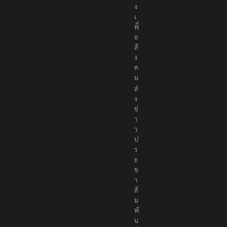
ง
เ
พื่
อ
สั
ง
ค
ม
ส่
ง
ข่
า
ว
ป
ร
ะ
ช
า
สั
ม
พั
น