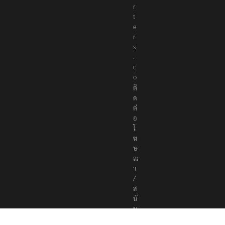
r
t
e
r
s
.
c
o
ติ
ด
ต่
อ
โ
ฆ
ษ
ณ
า
/
ส
นั
บ
ส