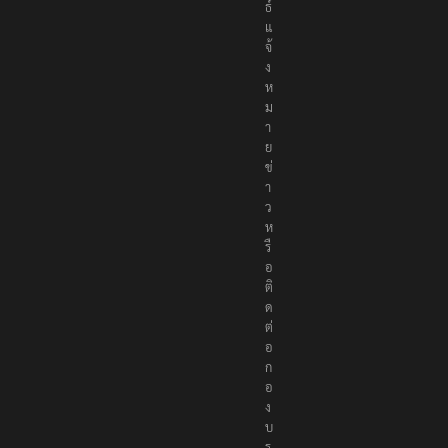
ธ์
แ
จ้
ง
ห
ม
า
ย
ข่
า
ว
ห
รื
อ
ติ
ด
ต่
อ
ก
อ
ง
บ
ร