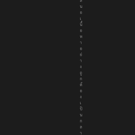
ส
น
อ
เ
นื้
อ
ห
า
อ
ย่
า
ง
ถู
ก
ต้
อ
ง
เ
ป็
น
ก
ล
า