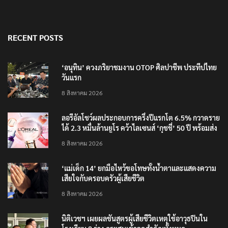
RECENT POSTS
‘อนุทิน’ ควงภริยาชมงาน OTOP ศิลปาชีพ ประทีปไทย
วันแรก
8 สิงหาคม 2026
ลอรีอัลโชว์ผลประกอบการครึ่งปีแรกโต 6.5% กวาดราย
ได้ 2.3 หมื่นล้านยูโร คว้าไลเซนส์ ‘กุชชี่’ 50 ปี พร้อมส่ง
4 แบรนด์ใหม่บุกตลาดไทย
8 สิงหาคม 2026
‘แม่เด็ก 14’ ยกมือไหว้ขอโทษทั้งน้ำตาและแสดงความ
เสียใจกับครอบครัวผู้เสียชีวิต
8 สิงหาคม 2026
นิติเวชฯ เผยผลชันสูตรผู้เสียชีวิตเหตุใช้อาวุธปืนใน