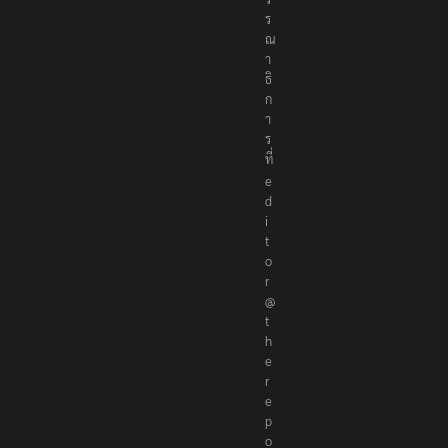
ร
ณ
า
ธิ
ก
า
ร
ที่
e
d
i
t
o
r
@
t
h
e
r
e
p
o