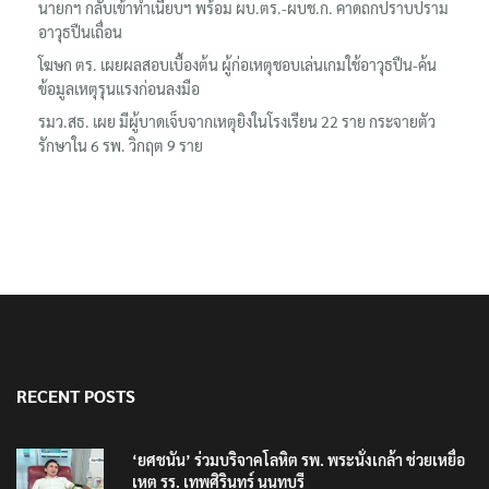
นายกฯ กลับเข้าทำเนียบฯ พร้อม ผบ.ตร.-ผบช.ก. คาดถกปราบปราม
อาวุธปืนเถื่อน
โฆษก ตร. เผยผลสอบเบื้องต้น ผู้ก่อเหตุชอบเล่นเกมใช้อาวุธปืน-ค้น
ข้อมูลเหตุรุนแรงก่อนลงมือ
รมว.สธ. เผย มีผู้บาดเจ็บจากเหตุยิงในโรงเรียน 22 ราย กระจายตัว
รักษาใน 6 รพ. วิกฤต 9 ราย
RECENT POSTS
‘ยศชนัน’ ร่วมบริจาคโลหิต รพ. พระนั่งเกล้า ช่วยเหยื่อ
เหตุ รร. เทพศิรินทร์ นนทบุรี