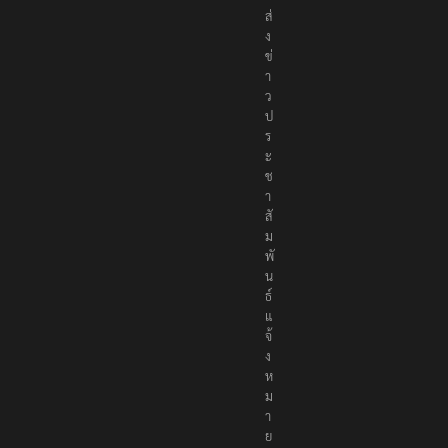
ส่
ง
ข่
า
ว
ป
ร
ะ
ช
า
สั
ม
พั
น
ธ์
แ
จ้
ง
ห
ม
า
ย