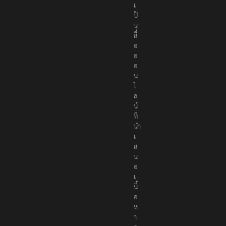
เ
ป็
น
สื่
อ
อ
อ
น
ไ
ล
น์
ที่
นำ
เ
ส
น
อ
เ
นื้
อ
ห
า