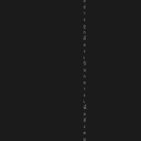
อ
ย่
า
ง
ถู
ก
ต้
อ
ง
เ
ป็
น
ก
ล
า
ง
เ
พื่
อ
สั
ง
ค
ม