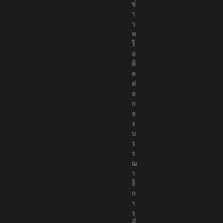
ข่
า
ว
ห
รื
อ
ติ
ด
ต่
อ
ก
อ
ง
บ
ร
ร
ณ
า
ธิ
ก
า
ร
ที่