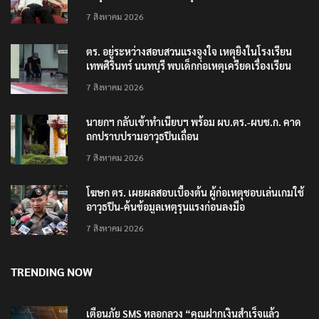
7 สิงหาคม 2026
ตร. อยู่ระหว่างสอบสวนแรงจูงใจ เหตุยิงในโรงเรียน
เทพศิรินทร์ นนทบุรี พบเด็กก่อเหตุเครียดเรื่องเรียน
7 สิงหาคม 2026
นายกฯ กลับเข้าทำเนียบฯ พร้อม ผบ.ตร.-ผบช.ก. คาด
ถกปราบปรามอาวุธปืนเถื่อน
7 สิงหาคม 2026
โฆษก ตร. เผยผลสอบเบื้องต้น ผู้ก่อเหตุชอบเล่นเกมใช้
อาวุธปืน-ค้นข้อมูลเหตุรุนแรงก่อนลงมือ
7 สิงหาคม 2026
TRENDING NOW
เตือนภัย SMS หลอกลวง “คุณฝากเงินสำเร็จแล้ว